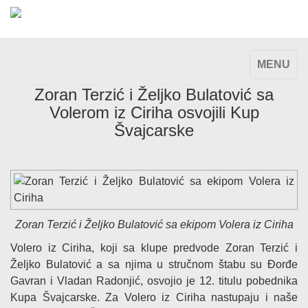
TOGGLE
MENU
NAVIGAT
Zoran Terzić i Željko Bulatović sa
Volerom iz Ciriha osvojili Kup
Švajcarske
Zoran Terzić i Željko Bulatović sa ekipom Volera iz Ciriha
Volero iz Ciriha, koji sa klupe predvode Zoran Terzić i
Željko Bulatović a sa njima u stručnom štabu su Đorđe
Gavran i Vladan Radonjić, osvojio je 12. titulu pobednika
Kupa Švajcarske. Za Volero iz Ciriha nastupaju i naše