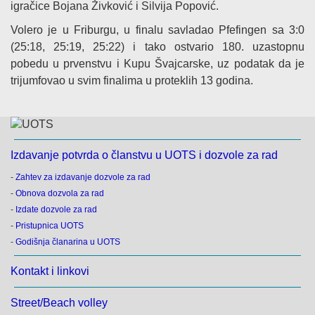
igračice Bojana Živković i Silvija Popović.
Volero je u Friburgu, u finalu savladao Pfefingen sa 3:0
(25:18, 25:19, 25:22) i tako ostvario 180. uzastopnu
pobedu u prvenstvu i Kupu Švajcarske, uz podatak da je
trijumfovao u svim finalima u proteklih 13 godina.
Izdavanje potvrda o članstvu u UOTS i dozvole za rad
-
Zahtev za izdavanje dozvole za rad
-
Obnova dozvola za rad
-
Izdate dozvole za rad
-
Pristupnica UOTS
-
Godišnja članarina u UOTS
Kontakt i linkovi
Street/Beach volley