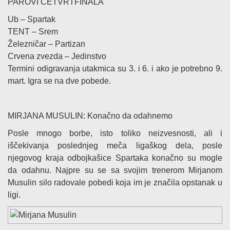
PAROVI ČETVRTFINALA
Ub – Spartak
TENT – Srem
Železničar – Partizan
Crvena zvezda – Jedinstvo
Termini odigravanja utakmica su 3. i 6. i ako je potrebno 9.
mart. Igra se na dve pobede.
MIRJANA MUSULIN: Konačno da odahnemo
Posle mnogo borbe, isto toliko neizvesnosti, ali i
iščekivanja poslednjeg meča ligaškog dela, posle
njegovog kraja odbojkašice Spartaka konačno su mogle
da odahnu. Najpre su se sa svojim trenerom Mirjanom
Musulin silo radovale pobedi koja im je značila opstanak u
ligi.