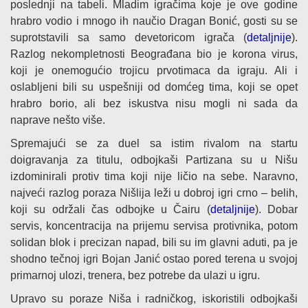
poslednji na tabeli. Mladim igračima koje je ove godine
hrabro vodio i mnogo ih naučio Dragan Bonić, gosti su se
suprotstavili sa samo devetoricom igrača (
detaljnije
).
Razlog nekompletnosti Beograđana bio je korona virus,
koji je onemogućio trojicu prvotimaca da igraju. Ali i
oslabljeni bili su uspešniji od domćeg tima, koji se opet
hrabro borio, ali bez iskustva nisu mogli ni sada da
naprave nešto više.
Spremajući se za duel sa istim rivalom na startu
doigravanja za titulu, odbojkaši Partizana su u Nišu
izdominirali protiv tima koji nije ličio na sebe. Naravno,
najveći razlog poraza Nišlija leži u dobroj igri crno – belih,
koji su održali čas odbojke u Čairu (
detaljnije
). Dobar
servis, koncentracija na prijemu servisa protivnika, potom
solidan blok i precizan napad, bili su im glavni aduti, pa je
shodno tečnoj igri Bojan Janić ostao pored terena u svojoj
primarnoj ulozi, trenera, bez potrebe da ulazi u igru.
Upravo su poraze Niša i radničkog, iskoristili odbojkaši