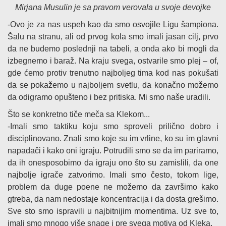
Mirjana Musulin je sa pravom verovala u svoje devojke
-Ovo je za nas uspeh kao da smo osvojile Ligu šampiona.
Šalu na stranu, ali od prvog kola smo imali jasan cilj, prvo
da ne budemo poslednji na tabeli, a onda ako bi mogli da
izbegnemo i baraž. Na kraju svega, ostvarile smo plej – of,
gde ćemo protiv trenutno najboljeg tima kod nas pokušati
da se pokažemo u najboljem svetlu, da konačno možemo
da odigramo opušteno i bez pritiska. Mi smo naše uradili.
Što se konkretno tiče meča sa Klekom...
-Imali smo taktiku koju smo sproveli prilično dobro i
disciplinovano. Znali smo koje su im vrline, ko su im glavni
napadači i kako oni igraju. Potrudili smo se da im pariramo,
da ih onesposobimo da igraju ono što su zamislili, da one
najbolje igrače zatvorimo. Imali smo često, tokom lige,
problem da duge poene ne možemo da završimo kako
gtreba, da nam nedostaje koncentracija i da dosta grešimo.
Sve sto smo ispravili u najbitnijim momentima. Uz sve to,
imali smo mnogo više snage i pre svega motiva od Kleka.