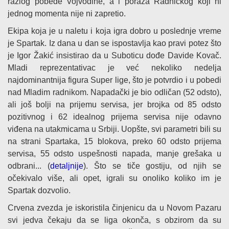
razlog pobede Vojvodine, a i poraza Radničkog koji ni
jednog momenta nije ni zapretio.
Ekipa koja je u naletu i koja igra dobro u poslednje vreme
je Spartak. Iz dana u dan se ispostavlja kao pravi potez što
je Igor Žakić insistirao da u Suboticu dođe Davide Kovač.
Mladi reprezentativac je već nekoliko nedelja
najdominantnija figura Super lige, što je potvrdio i u pobedi
nad Mladim radnikom. Napadački je bio odličan (52 odsto),
ali još bolji na prijemu servisa, jer brojka od 85 odsto
pozitivnog i 62 idealnog prijema servisa nije odavno
viđena na utakmicama u Srbiji. Uopšte, svi parametri bili su
na strani Spartaka, 15 blokova, preko 60 odsto prijema
servisa, 55 odsto uspešnosti napada, manje grešaka u
odbrani... (
detaljnije
). Što se tiče gostiju, od njih se
očekivalo više, ali opet, igrali su onoliko koliko im je
Spartak dozvolio.
Crvena zvezda je iskoristila činjenicu da u Novom Pazaru
svi jedva čekaju da se liga okonča, s obzirom da su