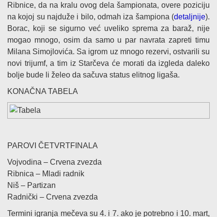
Ribnice, da na kralu ovog dela šampionata, overe poziciju
na kojoj su najduže i bilo, odmah iza šampiona (
detaljnije
).
Borac, koji se sigurno već uveliko sprema za baraž, nije
mogao mnogo, osim da samo u par navrata zapreti timu
Milana Simojlovića. Sa igrom uz mnogo rezervi, ostvarili su
novi trijumf, a tim iz Starčeva će morati da izgleda daleko
bolje bude li želeo da sačuva status elitnog ligaša.
KONAČNA TABELA
PAROVI ČETVRTFINALA
Vojvodina – Crvena zvezda
Ribnica – Mladi radnik
Niš – Partizan
Radnički – Crvena zvezda
Termini igranja mečeva su 4. i 7. ako je potrebno i 10. mart,