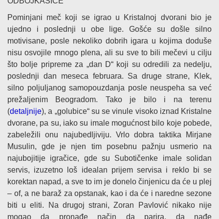
ODBOJKAŠICE
Pominjani meč koji se igrao u Kristalnoj dvorani bio je
ujedno i poslednji u obe lige. Gošće su došle silno
motivisane, posle nekoliko dobrih igara u kojima doduše
nisu osvojile mnogo plena, ali su sve to bili mečevi u cilju
što bolje pripreme za „dan D“ koji su odredili za nedelju,
poslednji dan meseca februara. Sa druge strane, Klek,
silno poljuljanog samopouzdanja posle neuspeha sa već
prežaljenim Beogradom. Tako je bilo i na terenu
(
detaljnije
), a „golubice“ su se vinule visoko iznad Kristalne
dvorane, pa su, iako su imale mogućnost bilo koje pobede,
zabeležili onu najubedljiviju. Vrlo dobra taktika Mirjane
Musulin, gde je njen tim posebnu pažnju usmerio na
najubojitije igračice, gde su Subotičenke imale solidan
servis, izuzetno loš idealan prijem servisa i reklo bi se
korektan napad, a sve to im je donelo činjenicu da će u plej
– of, a ne baraž za opstanak, kao i da će i naredne sezone
biti u eliti. Na drugoj strani, Zoran Pavlović nikako nije
mogao da pronađe način da parira, da nađe