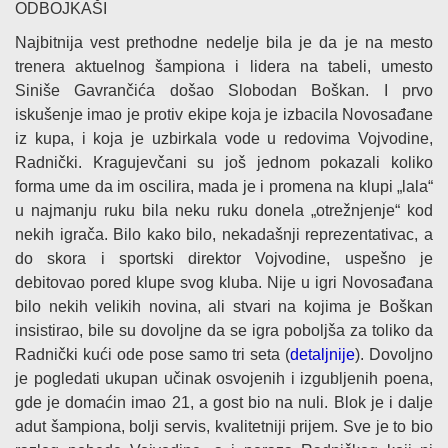
ODBOJKAŠI
Najbitnija vest prethodne nedelje bila je da je na mesto
trenera aktuelnog šampiona i lidera na tabeli, umesto
Siniše Gavrančića došao Slobodan Boškan. I prvo
iskušenje imao je protiv ekipe koja je izbacila Novosađane
iz kupa, i koja je uzbirkala vode u redovima Vojvodine,
Radnički. Kragujevčani su još jednom pokazali koliko
forma ume da im oscilira, mada je i promena na klupi „lala“
u najmanju ruku bila neku ruku donela „otrežnjenje“ kod
nekih igrača. Bilo kako bilo, nekadašnji reprezentativac, a
do skora i sportski direktor Vojvodine, uspešno je
debitovao pored klupe svog kluba. Nije u igri Novosađana
bilo nekih velikih novina, ali stvari na kojima je Boškan
insistirao, bile su dovoljne da se igra poboljša za toliko da
Radnički kući ode pose samo tri seta (
detaljnije
). Dovoljno
je pogledati ukupan učinak osvojenih i izgubljenih poena,
gde je domaćin imao 21, a gost bio na nuli. Blok je i dalje
adut šampiona, bolji servis, kvalitetniji prijem. Sve je to bio