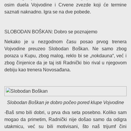
osim duela Vojvodine i Crvene zvezde koji će termine
saznati naknadno. Igra se na dve pobede.
SLOBODAN BOŠKAN: Dobro se poznajemo
Nekako je u nezgodnom času posao prvog trenera
Vojvodine preuzeo Slobodan Boškan. Ne samo zbog
poraza u Kupu, zbog malog, reklo bi se „nokdauna“, već i
zbog činjenice da je taj isti Radnički bio rival u njegovom
debiju kao trenera Novosađana.
Slobodan Boškan je dobro počeo pored klupe Vojvodine
-Baš smo bili dobri, u prva dva seta posebno. Koliko sam
mogao da primetim, Radnički nije došao samo da odigra
utakmicu, već su bili motivisani, što naš trijumf čini