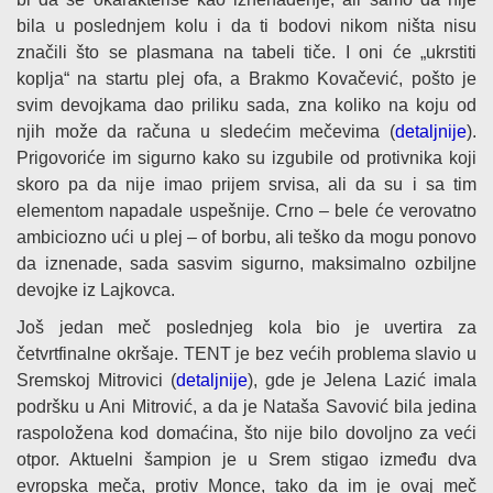
bila u poslednjem kolu i da ti bodovi nikom ništa nisu
značili što se plasmana na tabeli tiče. I oni će „ukrstiti
koplja“ na startu plej ofa, a Brakmo Kovačević, pošto je
svim devojkama dao priliku sada, zna koliko na koju od
njih može da računa u sledećim mečevima (
detaljnije
).
Prigovoriće im sigurno kako su izgubile od protivnika koji
skoro pa da nije imao prijem srvisa, ali da su i sa tim
elementom napadale uspešnije. Crno – bele će verovatno
ambiciozno ući u plej – of borbu, ali teško da mogu ponovo
da iznenade, sada sasvim sigurno, maksimalno ozbiljne
devojke iz Lajkovca.
Još jedan meč poslednjeg kola bio je uvertira za
četvrtfinalne okršaje. TENT je bez većih problema slavio u
Sremskoj Mitrovici (
detaljnije
), gde je Jelena Lazić imala
podršku u Ani Mitrović, a da je Nataša Savović bila jedina
raspoložena kod domaćina, što nije bilo dovoljno za veći
otpor. Aktuelni šampion je u Srem stigao između dva
evropska meča, protiv Monce, tako da im je ovaj meč