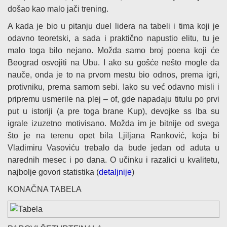
došao kao malo jači trening.
A kada je bio u pitanju duel lidera na tabeli i tima koji je
odavno teoretski, a sada i praktično napustio elitu, tu je
malo toga bilo nejano. Možda samo broj poena koji će
Beograd osvojiti na Ubu. I ako su gošće nešto mogle da
nauče, onda je to na prvom mestu bio odnos, prema igri,
protivniku, prema samom sebi. Iako su već odavno misli i
pripremu usmerile na plej – of, gde napadaju titulu po prvi
put u istoriji (a pre toga brane Kup), devojke ss Iba su
igrale izuzetno motivisano. Možda im je bitnije od svega
što je na terenu opet bila Ljiljana Ranković, koja bi
Vladimiru Vasoviću trebalo da bude jedan od aduta u
narednih mesec i po dana. O učinku i razalici u kvalitetu,
najbolje govori statistika (
detaljnije
)
KONAČNA TABELA