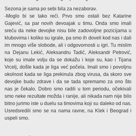
Sezona je sama po sebi bila za nezaborav.
-Moglo bi se tako reći. Prvo smo ostali bez Katarine
Gajević, sa par novih devoajak u timu. Onda smo imali
sreću da neke devojke nisu bile zadovoljne pozicijama u
klubovima i koliko su igrale, pa smo ih doveli kod nas i dali
im mnogo više slobode, ali i odgovornosti u igri. Tu mislim
na Dejanu Lekić, Aleksandru Tadić, Aleksandr Petrović,
koje su imale volju da se dokažu i koje su, kao i Tijana
Vrcelj, došle kada je liga već počela. Imali smo i povoljnu
okolnost kada se liga prekinula zbog virusa, da skoro sve
devojke budu zdrave i da se tada spremamo za ono što
nas je čekalo. Dobro smo radili u tom periodu, očekivali
smo neke rezultate možda i ranije, ali nikada nam nije bilo
bitno jurimo iste u duelu sa timovima koji su daleko od nas.
Usredsredili smo se na nama ravne, na Klek i Beograd i
uspeli smo.