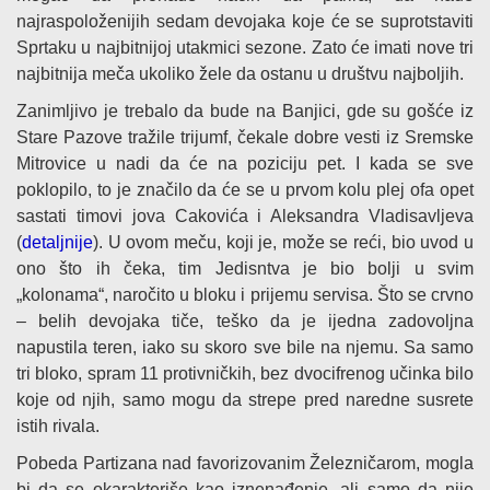
najraspoloženijih sedam devojaka koje će se suprotstaviti
Sprtaku u najbitnijoj utakmici sezone. Zato će imati nove tri
najbitnija meča ukoliko žele da ostanu u društvu najboljih.
Zanimljivo je trebalo da bude na Banjici, gde su gošće iz
Stare Pazove tražile trijumf, čekale dobre vesti iz Sremske
Mitrovice u nadi da će na poziciju pet. I kada se sve
poklopilo, to je značilo da će se u prvom kolu plej ofa opet
sastati timovi jova Cakovića i Aleksandra Vladisavljeva
(
detaljnije
). U ovom meču, koji je, može se reći, bio uvod u
ono što ih čeka, tim Jedisntva je bio bolji u svim
„kolonama“, naročito u bloku i prijemu servisa. Što se crvno
– belih devojaka tiče, teško da je ijedna zadovoljna
napustila teren, iako su skoro sve bile na njemu. Sa samo
tri bloko, spram 11 protivničkih, bez dvocifrenog učinka bilo
koje od njih, samo mogu da strepe pred naredne susrete
istih rivala.
Pobeda Partizana nad favorizovanim Železničarom, mogla
bi da se okarakteriše kao iznenađenje, ali samo da nije