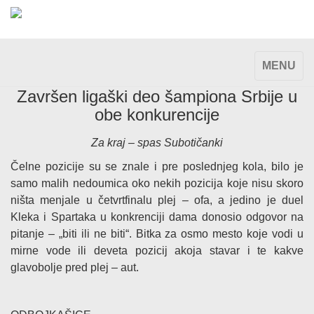
TOGGLE
MENU
NAVIGAT
Završen ligaški deo šampiona Srbije u
obe konkurencije
Za kraj – spas Subotičanki
Čelne pozicije su se znale i pre poslednjeg kola, bilo je
samo malih nedoumica oko nekih pozicija koje nisu skoro
ništa menjale u četvrtfinalu plej – ofa, a jedino je duel
Kleka i Spartaka u konkrenciji dama donosio odgovor na
pitanje – „biti ili ne biti“. Bitka za osmo mesto koje vodi u
mirne vode ili deveta pozicij akoja stavar i te kakve
glavobolje pred plej – aut.