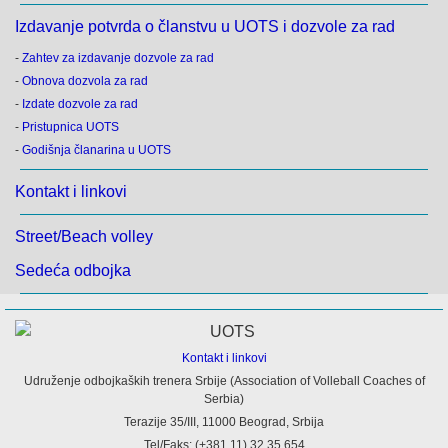
Izdavanje potvrda o članstvu u UOTS i dozvole za rad
-
Zahtev za izdavanje dozvole za rad
-
Obnova dozvola za rad
-
Izdate dozvole za rad
-
Pristupnica UOTS
-
Godišnja članarina u UOTS
Kontakt i linkovi
Street/Beach volley
Sedeća odbojka
Kontakt i linkovi
Udruženje odbojkaških trenera Srbije (Association of Volleball Coaches of
Serbia)
Terazije 35/III, 11000 Beograd, Srbija
Tel/Faks: (+381 11) 32.35.654