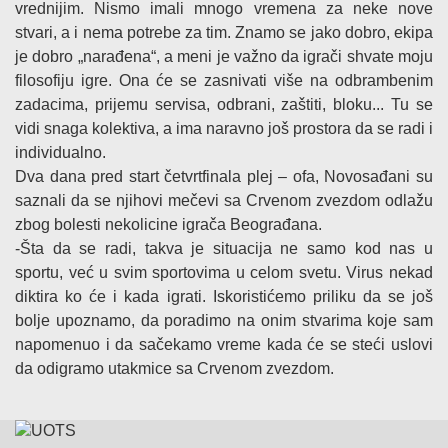
vrednijim. Nismo imali mnogo vremena za neke nove
stvari, a i nema potrebe za tim. Znamo se jako dobro, ekipa
je dobro „narađena“, a meni je važno da igrači shvate moju
filosofiju igre. Ona će se zasnivati više na odbrambenim
zadacima, prijemu servisa, odbrani, zaštiti, bloku... Tu se
vidi snaga kolektiva, a ima naravno još prostora da se radi i
individualno.
Dva dana pred start četvrtfinala plej – ofa, Novosađani su
saznali da se njihovi mečevi sa Crvenom zvezdom odlažu
zbog bolesti nekolicine igrača Beograđana.
-Šta da se radi, takva je situacija ne samo kod nas u
sportu, već u svim sportovima u celom svetu. Virus nekad
diktira ko će i kada igrati. Iskoristićemo priliku da se još
bolje upoznamo, da poradimo na onim stvarima koje sam
napomenuo i da sačekamo vreme kada će se steći uslovi
da odigramo utakmice sa Crvenom zvezdom.