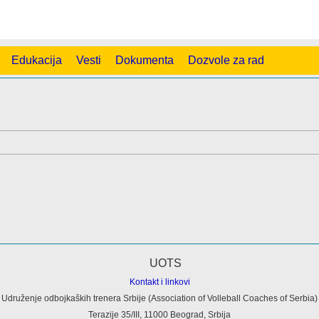
Edukacija
Vesti
Dokumenta
Dozvole za rad
Kontakt i linkovi
Udruženje odbojkaških trenera Srbije (Association of Volleball Coaches of Serbia)
Terazije 35/III, 11000 Beograd, Srbija