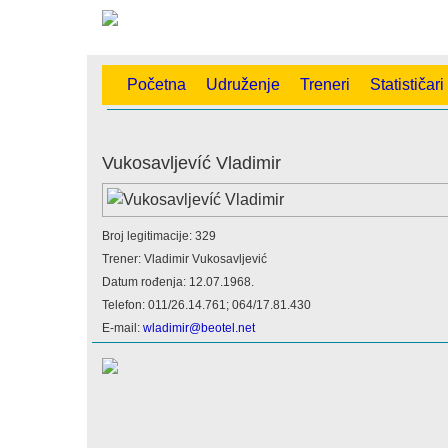
Početna
Udruženje
Treneri
Statističari
Vukosavljevíć Vladimir
Broj legitimacije: 329
Trener: Vladimir Vukosavljević
Datum rođenja: 12.07.1968.
Telefon: 011/26.14.761; 064/17.81.430
E-mail:
wladimir@beotel.net