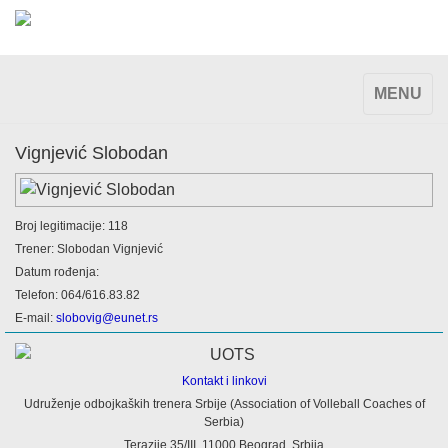
TOGGLE
MENU
NAVIGAT
Vignjević Slobodan
Broj legitimacije: 118
Trener: Slobodan Vignjević
Datum rođenja:
Telefon: 064/616.83.82
E-mail:
slobovig@eunet.rs
Kontakt i linkovi
Udruženje odbojkaških trenera Srbije (Association of Volleball Coaches of
Serbia)
Terazije 35/III, 11000 Beograd, Srbija