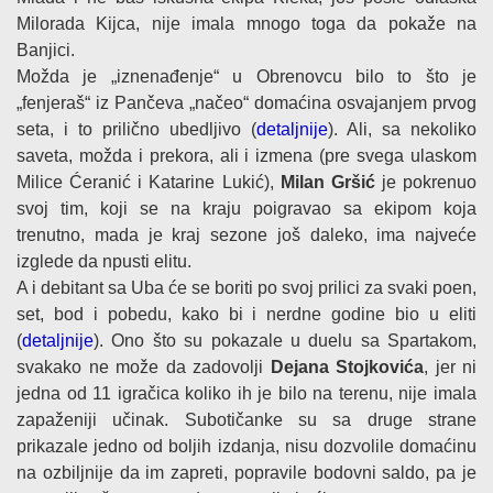
Milorada Kijca, nije imala mnogo toga da pokaže na
Banjici.
Možda je „iznenađenje“ u Obrenovcu bilo to što je
„fenjeraš“ iz Pančeva „načeo“ domaćina osvajanjem prvog
seta, i to prilično ubedljivo (
detaljnije
). Ali, sa nekoliko
saveta, možda i prekora, ali i izmena (pre svega ulaskom
Milice Ćeranić i Katarine Lukić),
Milan Gršić
je pokrenuo
svoj tim, koji se na kraju poigravao sa ekipom koja
trenutno, mada je kraj sezone još daleko, ima najveće
izglede da npusti elitu.
A i debitant sa Uba će se boriti po svoj prilici za svaki poen,
set, bod i pobedu, kako bi i nerdne godine bio u eliti
(
detaljnije
). Ono što su pokazale u duelu sa Spartakom,
svakako ne može da zadovolji
Dejana Stojkovića
, jer ni
jedna od 11 igračica koliko ih je bilo na terenu, nije imala
zapaženiji učinak. Subotičanke su sa druge strane
prikazale jedno od boljih izdanja, nisu dozvolile domaćinu
na ozbiljnije da im zapreti, popravile bodovni saldo, pa je