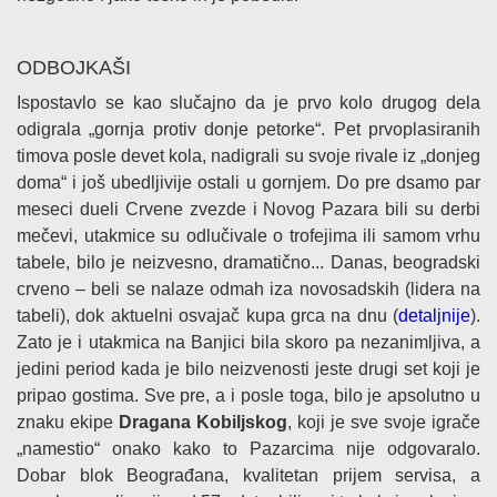
ODBOJKAŠI
Ispostavlo se kao slučajno da je prvo kolo drugog dela
odigrala „gornja protiv donje petorke“. Pet prvoplasiranih
timova posle devet kola, nadigrali su svoje rivale iz „donjeg
doma“ i još ubedljivije ostali u gornjem. Do pre dsamo par
meseci dueli Crvene zvezde i Novog Pazara bili su derbi
mečevi, utakmice su odlučivale o trofejima ili samom vrhu
tabele, bilo je neizvesno, dramatično... Danas, beogradski
crveno – beli se nalaze odmah iza novosadskih (lidera na
tabeli), dok aktuelni osvajač kupa grca na dnu (
detaljnije
).
Zato je i utakmica na Banjici bila skoro pa nezanimljiva, a
jedini period kada je bilo neizvenosti jeste drugi set koji je
pripao gostima. Sve pre, a i posle toga, bilo je apsolutno u
znaku ekipe
Dragana Kobiljskog
, koji je sve svoje igrače
„namestio“ onako kako to Pazarcima nije odgovaralo.
Dobar blok Beograđana, kvalitetan prijem servisa, a