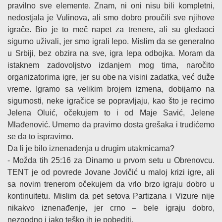
pravilno sve elemente. Znam, ni oni nisu bili kompletni,
nedostjala je Vulinova, ali smo dobro proučili sve njihove
igrače. Bio je to meč napet za trenere, ali su gledaoci
sigurno uživali, jer smo igrali lepo. Mislim da se generalno
u Srbiji, bez obzira na sve, igra lepa odbojka. Moram da
istaknem zadovoljstvo izdanjem mog tima, naročito
organizatorima igre, jer su obe na visini zadatka, već duže
vreme. Igramo sa velikim brojem izmena, dobijamo na
sigurnosti, neke igračice se popravljaju, kao što je recimo
Jelena Oluić, očekujem to i od Maje Savić, Jelene
Mlađenović. Umemo da pravimo dosta grešaka i trudićemo
se da to ispravimo.
Da li je bilo iznenađenja u drugim utakmicama?
- Možda tih 25:16 za Dinamo u prvom setu u Obrenovcu.
TENT je od povrede Jovane Jovičić u maloj krizi igre, ali
sa novim trenerom očekujem da vrlo brzo igraju dobro u
kontinuitetu. Mislim da pet setova Partizana i Vizure nije
nikakvo iznenađenje, jer crno – bele igraju dobro,
nezgodno i jako teško ih je pobediti.