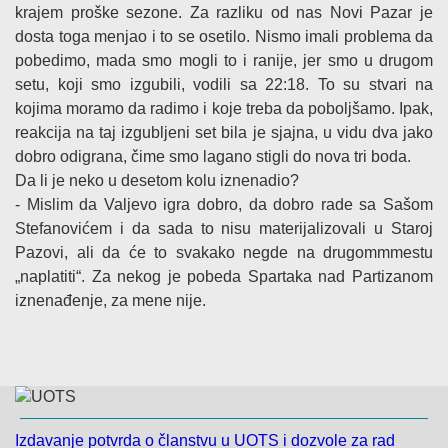
krajem proške sezone. Za razliku od nas Novi Pazar je
dosta toga menjao i to se osetilo. Nismo imali problema da
pobedimo, mada smo mogli to i ranije, jer smo u drugom
setu, koji smo izgubili, vodili sa 22:18. To su stvari na
kojima moramo da radimo i koje treba da poboljšamo. Ipak,
reakcija na taj izgubljeni set bila je sjajna, u vidu dva jako
dobro odigrana, čime smo lagano stigli do nova tri boda.
Da li je neko u desetom kolu iznenadio?
- Mislim da Valjevo igra dobro, da dobro rade sa Sašom
Stefanovićem i da sada to nisu materijalizovali u Staroj
Pazovi, ali da će to svakako negde na drugommmestu
„naplatiti“. Za nekog je pobeda Spartaka nad Partizanom
iznenađenje, za mene nije.
Izdavanje potvrda o članstvu u UOTS i dozvole za rad