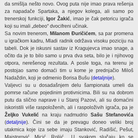
da smišlja nešto novo. Ovog puta nije imao prava rešenja
za napadače Spartaka, a njegov kolega, ali samo po
trenerskoj funkciji,
Igor Žakić
, imao je čak petoricu igrača
koji su imali „debeo“ dvocifreni učinak.
Sa novim trenerom,
Milanom Đuričićem
, sa par promena
u igračkom kadru, Mladi radnik održava visoku poziciju na
tabeli. Dok je iskusni sastav iz Kragujevca imao snage, a
očito da je to bilo samo u prva dva seta, bilo je i njihovog
otpora, nerešenog rezultata. A posle toga, na terenu je
postojao samo domaći tim u kome je prednjačio Miloš
Nadaždin, koji je odmenio Borisa Bušu (
detaljnije
).
Valjevci su u dosadašnjem delu šampionata umeli da
pomrse račune pojedinim protivnicima. Bili su na dobrom
putu da slično naprave i u Staroj Pazovi, ali su domaćini
iskoristili više raspoloženih, ali i raspoloživih igrača, pa je
Željko Vukelić
na kraju nadmudrio
Sašu Stefanovića
(
detaljnije
). Čini se da je prevagu doneo veliki broj
utakmica koje iza sebe imaju Stanković, Radišić, Pešut,
Majstorović, Micić, Roljić... U svakom slučaju ko se