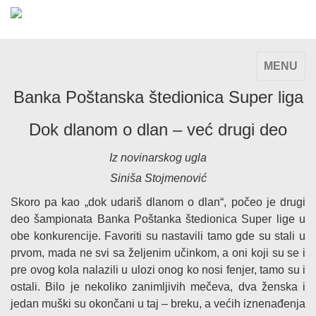
TOGGLE
MENU
NAVIGAT
Banka Poštanska štedionica Super liga
Dok dlanom o dlan – već drugi deo
Iz novinarskog ugla
Siniša Stojmenović
Skoro pa kao „dok udariš dlanom o dlan“, počeo je drugi
deo šampionata Banka Poštanka štedionica Super lige u
obe konkurencije. Favoriti su nastavili tamo gde su stali u
prvom, mada ne svi sa željenim učinkom, a oni koji su se i
pre ovog kola nalazili u ulozi onog ko nosi fenjer, tamo su i
ostali. Bilo je nekoliko zanimljivih mečeva, dva ženska i
jedan muški su okončani u taj – breku, a većih iznenađenja