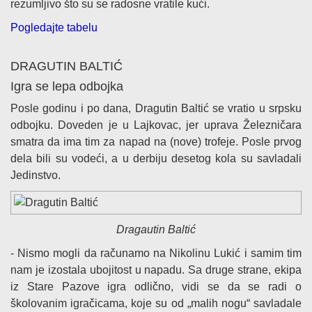
rezumljivo što su se radosne vratile kući.
Pogledajte tabelu
DRAGUTIN BALTIĆ
Igra se lepa odbojka
Posle godinu i po dana, Dragutin Baltić se vratio u srpsku
odbojku. Doveden je u Lajkovac, jer uprava Železničara
smatra da ima tim za napad na (nove) trofeje. Posle prvog
dela bili su vodeći, a u derbiju desetog kola su savladali
Jedinstvo.
Dragautin Baltić
- Nismo mogli da računamo na Nikolinu Lukić i samim tim
nam je izostala ubojitost u napadu. Sa druge strane, ekipa
iz Stare Pazove igra odlično, vidi se da se radi o
školovanim igračicama, koje su od „malih nogu“ savladale