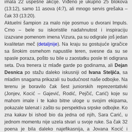
imala 22 uspešne akcije. Viđeno je ukupno 25 blokova
(13:12), samo 11 asova (4:7), ali mnogo servis grešaka –
čak 33 (13:20).
Aktuelni šampion za malo nije posrnuo u dvorani Impuls.
Crno – bele su iskoristile nadahnutost i inspiraciju
izazvane pomenom imena Vizura, pa su odigrale još jedan
kvalitetan meč (
detaljnije
). Na kraju su gostujuće igračice
sa širokim osmehom napustile teren, svesne da su se
spasle poraza, pošto su bile u zaostatku posle tri odigrana
seta. Dva trenera iz mlađe garde po godinama, ali
Dejan
Desnica
po stažu daleko iskusniji od
Ivana Steljića
, sa
mladim snagama prikazali su budućnost naše odbojke. Na
terenu je boravilo čak šest juniorskih reprezentativki
(Jonjev, Kocić – Gajević, Rodić, Pejčić, Carić) koje su
mahom imale i te kako bitne uloge u svojim ekipama,
pokazale talenat i zašto su perspektiva srpske odbojke. Ko
zna kakav bi ishod bio da jedna od njih, Sara Carić, u
jednom momentu nije uzela stvari u svoje ruke. Sa čak 32
poena je bila daleko najefikasnija, a Jovana Kocić i