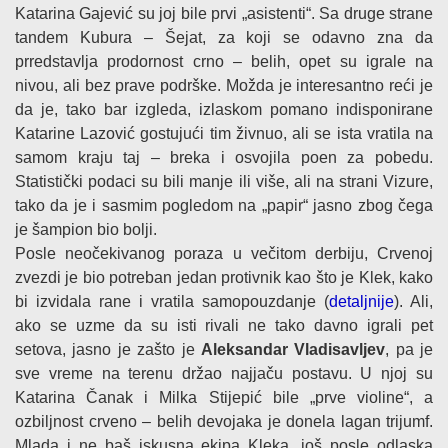
Katarina Gajević su joj bile prvi „asistenti“. Sa druge strane
tandem Kubura – Šejat, za koji se odavno zna da
prredstavlja prodornost crno – belih, opet su igrale na
nivou, ali bez prave podrške. Možda je interesantno reći je
da je, tako bar izgleda, izlaskom pomano indisponirane
Katarine Lazović gostujući tim živnuo, ali se ista vratila na
samom kraju taj – breka i osvojila poen za pobedu.
Statistički podaci su bili manje ili više, ali na strani Vizure,
tako da je i sasmim pogledom na „papir“ jasno zbog čega
je šampion bio bolji.
Posle neočekivanog poraza u večitom derbiju, Crvenoj
zvezdi je bio potreban jedan protivnik kao što je Klek, kako
bi izvidala rane i vratila samopouzdanje (
detaljnije
). Ali,
ako se uzme da su isti rivali ne tako davno igrali pet
setova, jasno je zašto je
Aleksandar Vladisavljev
, pa je
sve vreme na terenu držao najjaču postavu. U njoj su
Katarina Čanak i Milka Stijepić bile „prve violine“, a
ozbiljnost crveno – belih devojaka je donela lagan trijumf.
Mlada i ne baš iskusna ekipa Kleka, još posle odlaska