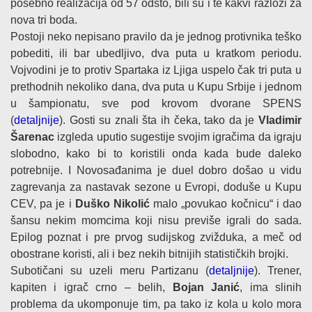
posebno realizacija od 57 odsto, bili su i te kakvi razlozi za
nova tri boda.
Postoji neko nepisano pravilo da je jednog protivnika teško
pobediti, ili bar ubedljivo, dva puta u kratkom periodu.
Vojvodini je to protiv Spartaka iz Ljiga uspelo čak tri puta u
prethodnih nekoliko dana, dva puta u Kupu Srbije i jednom
u šampionatu, sve pod krovom dvorane SPENS
(
detaljnije
). Gosti su znali šta ih čeka, tako da je
Vladimir
Šarenac
izgleda uputio sugestije svojim igračima da igraju
slobodno, kako bi to koristili onda kada bude daleko
potrebnije. I Novosađanima je duel dobro došao u vidu
zagrevanja za nastavak sezone u Evropi, doduše u Kupu
CEV, pa je i
Duško Nikolić
malo „povukao kočnicu“ i dao
šansu nekim momcima koji nisu previše igrali do sada.
Epilog poznat i pre prvog sudijskog zvižduka, a meč od
obostrane koristi, ali i bez nekih bitnijih statističkih brojki.
Subotičani su uzeli meru Partizanu (
detaljnije
). Trener,
kapiten i igrač crno – belih,
Bojan Janić
, ima slinih
problema da ukomponuje tim, pa tako iz kola u kolo mora