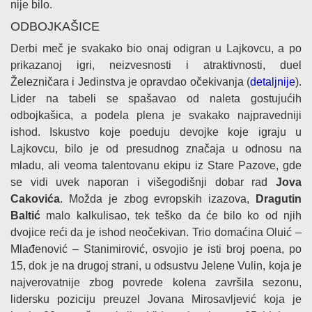
nije bilo.
ODBOJKAŠICE
Derbi meč je svakako bio onaj odigran u Lajkovcu, a po
prikazanoj igri, neizvesnosti i atraktivnosti, duel
Železničara i Jedinstva je opravdao očekivanja (
detaljnije
).
Lider na tabeli se spašavao od naleta gostujućih
odbojkašica, a podela plena je svakako najpravedniji
ishod. Iskustvo koje poeduju devojke koje igraju u
Lajkovcu, bilo je od presudnog značaja u odnosu na
mladu, ali veoma talentovanu ekipu iz Stare Pazove, gde
se vidi uvek naporan i višegodišnji dobar rad
Jova
Cakovića
. Možda je zbog evropskih izazova,
Dragutin
Baltić
malo kalkulisao, tek teško da će bilo ko od njih
dvojice reći da je ishod neočekivan. Trio domaćina Oluić –
Mlađenović – Stanimirović, osvojio je isti broj poena, po
15, dok je na drugoj strani, u odsustvu Jelene Vulin, koja je
najverovatnije zbog povrede kolena završila sezonu,
lidersku poziciju preuzel Jovana Mirosavljević koja je