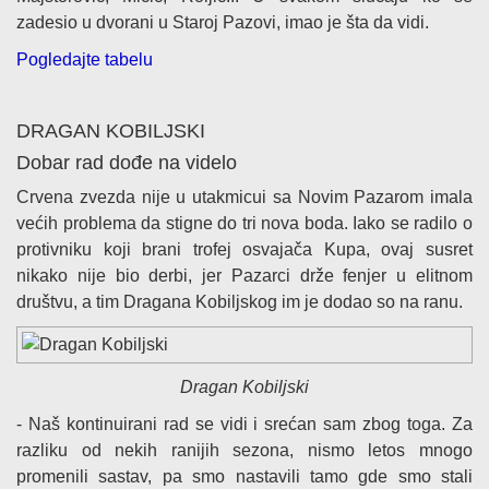
zadesio u dvorani u Staroj Pazovi, imao je šta da vidi.
Pogledajte tabelu
DRAGAN KOBILJSKI
Dobar rad dođe na videlo
Crvena zvezda nije u utakmicui sa Novim Pazarom imala
većih problema da stigne do tri nova boda. Iako se radilo o
protivniku koji brani trofej osvajača Kupa, ovaj susret
nikako nije bio derbi, jer Pazarci drže fenjer u elitnom
društvu, a tim Dragana Kobiljskog im je dodao so na ranu.
Dragan Kobiljski
- Naš kontinuirani rad se vidi i srećan sam zbog toga. Za
razliku od nekih ranijih sezona, nismo letos mnogo
promenili sastav, pa smo nastavili tamo gde smo stali