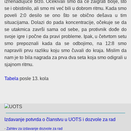
iznenađujuće brzo. Očekivali smo da će zaigrati bolje, što
se i obistinilo, ali smo mi već bili u dobrom ritmu. Kada smo
poveli 2:0 desilo se ono što se obično dešava u tim
situacijama. Dolazi do pada koncentracije, očekuje se da
se utakmica završi sama od sebe, pa protivnik dođe do
svoje igre i počne da pravi probleme. Ipak, u četvrtom setu
smo prepoznali kada da se odbojimo, na 12:8 smo
napravili prvu razliku koju smo čuvali do kraja. Mislim da
nam je to bila nagrada za prva dva seta koja smo odigrali u
sjajnom ritmu.
Tabela
posle 13. kola
Izdavanje potvrda o članstvu u UOTS i dozvole za rad
-
Zahtev za izdavanje dozvole za rad