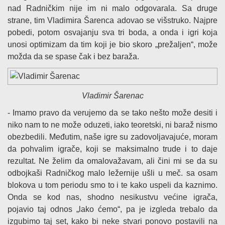
nad Radničkim nije im ni malo odgovarala. Sa druge
strane, tim Vladimira Šarenca adovao se višstruko. Najpre
pobedi, potom osvajanju sva tri boda, a onda i igri koja
unosi optimizam da tim koji je bio skoro „prežaljen“, može
možda da se spase čak i bez baraža.
Vladimir Šarenac
- Imamo pravo da verujemo da se tako nešto može desiti i
niko nam to ne može oduzeti, iako teoretski, ni baraž nismo
obezbedili. Međutim, naše igre su zadovoljavajuće, moram
da pohvalim igrače, koji se maksimalno trude i to daje
rezultat. Ne želim da omalovažavam, ali čini mi se da su
odbojkaši Radničkog malo ležernije ušli u meč. sa osam
blokova u tom periodu smo to i te kako uspeli da kaznimo.
Onda se kod nas, shodno nesikustvu većine igrača,
pojavio taj odnos „lako ćemo“, pa je izgleda trebalo da
izgubimo taj set, kako bi neke stvari ponovo postavili na