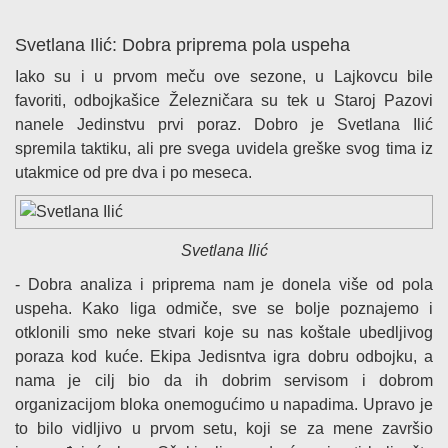
Svetlana Ilić: Dobra priprema pola uspeha
Iako su i u prvom meču ove sezone, u Lajkovcu bile
favoriti, odbojkašice Železničara su tek u Staroj Pazovi
nanele Jedinstvu prvi poraz. Dobro je Svetlana Ilić
spremila taktiku, ali pre svega uvidela greške svog tima iz
utakmice od pre dva i po meseca.
Svetlana Ilić
- Dobra analiza i priprema nam je donela više od pola
uspeha. Kako liga odmiče, sve se bolje poznajemo i
otklonili smo neke stvari koje su nas koštale ubedljivog
poraza kod kuće. Ekipa Jedisntva igra dobru odbojku, a
nama je cilj bio da ih dobrim servisom i dobrom
organizacijom bloka onemogućimo u napadima. Upravo je
to bilo vidljivo u prvom setu, koji se za mene završio