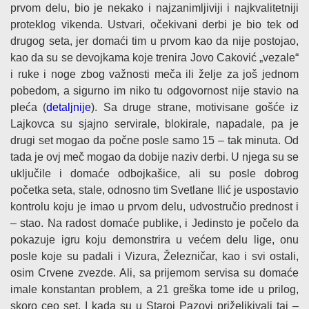
prvom delu, bio je nekako i najzanimljiviji i najkvalitetniji
proteklog vikenda. Ustvari, očekivani derbi je bio tek od
drugog seta, jer domaći tim u prvom kao da nije postojao,
kao da su se devojkama koje trenira Jovo Caković „vezale“
i ruke i noge zbog važnosti meča ili želje za još jednom
pobedom, a sigurno im niko tu odgovornost nije stavio na
pleća (
detaljnije
). Sa druge strane, motivisane gošće iz
Lajkovca su sjajno servirale, blokirale, napadale, pa je
drugi set mogao da počne posle samo 15 – tak minuta. Od
tada je ovj meč mogao da dobije naziv derbi. U njega su se
uključile i domaće odbojkašice, ali su posle dobrog
početka seta, stale, odnosno tim Svetlane Ilić je uspostavio
kontrolu koju je imao u prvom delu, udvostručio prednost i
– stao. Na radost domaće publike, i Jedinsto je počelo da
pokazuje igru koju demonstrira u većem delu lige, onu
posle koje su padali i Vizura, Železničar, kao i svi ostali,
osim Crvene zvezde. Ali, sa prijemom servisa su domaće
imale konstantan problem, a 21 greška tome ide u prilog,
skoro ceo set. I kada su u Staroj Pazovi priželjkivali taj –