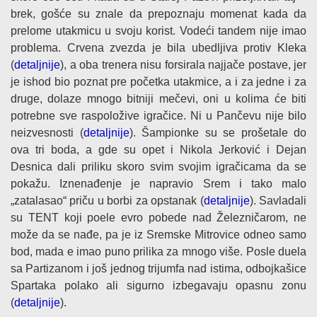
brek, gošće su znale da prepoznaju momenat kada da
prelome utakmicu u svoju korist. Vodeći tandem nije imao
problema. Crvena zvezda je bila ubedljiva protiv Kleka
(
detaljnije
), a oba trenera nisu forsirala najjače postave, jer
je ishod bio poznat pre početka utakmice, a i za jedne i za
druge, dolaze mnogo bitniji mečevi, oni u kolima će biti
potrebne sve raspoložive igračice. Ni u Pančevu nije bilo
neizvesnosti (
detaljnije
). Šampionke su se prošetale do
ova tri boda, a gde su opet i Nikola Jerković i Dejan
Desnica dali priliku skoro svim svojim igračicama da se
pokažu. Iznenađenje je napravio Srem i tako malo
„zatalasao“ priču u borbi za opstanak (
detaljnije
). Savladali
su TENT koji poele evro pobede nad Železničarom, ne
može da se nađe, pa je iz Sremske Mitrovice odneo samo
bod, mada e imao puno prilika za mnogo više. Posle duela
sa Partizanom i još jednog trijumfa nad istima, odbojkašice
Spartaka polako ali sigurno izbegavaju opasnu zonu
(
detaljnije
).