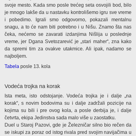
svoje mesto. Kada smo posle trećeg seta osvojili bod, bilo
je mnogo lakše da u nastavku kontrolišemo igru sve vreme
i pobedimo. Igrali smo odgovorno, pokazali mentalnu
snagu, a to će nam biti potrebno i u Nišu. Znamo šta nas
čeka, nećemo se zavarati izdanjima Nišlija u poslednje
vreme, jer Dgana Svetozarević je „stari maher“, zna kako
da spremi tim za ovakve utakmice. Ali ipak, nadamo se
najboljem.
Tabela
posle 13. kola
Vodeća trojka na korak
Ista meta, isto odstojanje. Vodeća trojka je i dalje „na
korak“, s novim bodovima su i dalje zadržali pozicije na
kojima su bili i pre ovog kola, a posle derbija je, i dalje
četvrta, ekipa Jedinstva sada malo više u zaostatku.
Duel u Staroj Pazovi, gde je Železničar silno bio rečen da
se iskupi za poraz od istog rivala pred svojim navijačima u