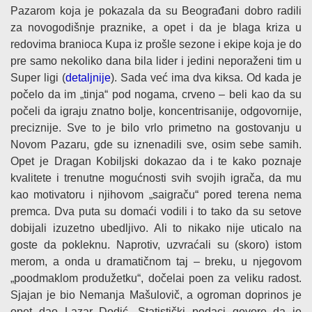
Pazarom koja je pokazala da su Beograđani dobro radili
za novogodišnje praznike, a opet i da je blaga kriza u
redovima branioca Kupa iz prošle sezone i ekipe koja je do
pre samo nekoliko dana bila lider i jedini neporaženi tim u
Super ligi (
detaljnije
). Sada već ima dva kiksa. Od kada je
počelo da im „tinja“ pod nogama, crveno – beli kao da su
počeli da igraju znatno bolje, koncentrisanije, odgovornije,
preciznije. Sve to je bilo vrlo primetno na gostovanju u
Novom Pazaru, gde su iznenadili sve, osim sebe samih.
Opet je Dragan Kobiljski dokazao da i te kako poznaje
kvalitete i trenutne mogućnosti svih svojih igrača, da mu
kao motivatoru i njihovom „saigraču“ pored terena nema
premca. Dva puta su domaći vodili i to tako da su setove
dobijali izuzetno ubedljivo. Ali to nikako nije uticalo na
goste da pokleknu. Naprotiv, uzvraćali su (skoro) istom
merom, a onda u dramatičnom taj – breku, u njegovom
„poodmaklom produžetku“, dočelai poen za veliku radost.
Sjajan je bio Nemanja Mašulovič, a ogroman doprinos je
opet dao Lazar Dodić. Statistički podaci govore da je