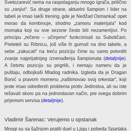
Svetozarević nema na raspolaganju mnogo igrača, prilično
su „ranjivi“. Sa druge strane, aktuelni šampion i lider na
tabeli je imao lakši trening, gde je Nedžad Osmankač opet
morao da kombinuje, shodno „zamoru materijala“ kod
momaka koji su ove sezone često bili nezamenljivi. Po
principu „rečeno – učinjeno“ funkcinisali su Subotičani.
Preleteli su Ribnicu, još više ih gurnuli na dno tabele, a
sebe „zakucali“ na treću poziciju čime su samo potvrdili
zvanje najprijatnijeg iznenađenja šampionata (
detaljnije
).
A četvrtu poziciju su prigrlili, i nemaju nameru da je
puštaju, odbojkaši Mladog radnika. Izgleda da je Dragan
Bonić u pravom momenu „naštimovao svoj orkestar“, koji
jeste imao određenih problema protiv Jedinstva, ali su iste
rešavali skoro pa na jednostavan način, pre svega dobrim
prijemom servisa (
detaljnije
).
Vladimir Šarenac: Verujemo u opstanak
Mnogi su sa šažnjom pratili duel u Ljigu i pobeda Spartaka