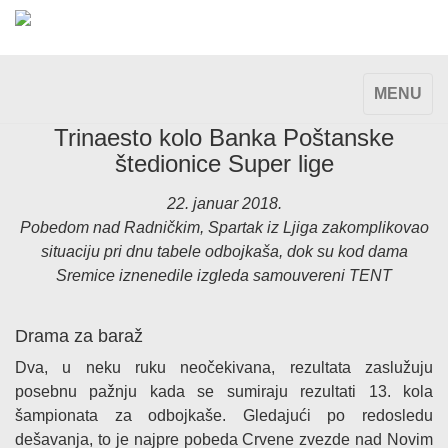
TOGGLE
MENU
NAVIGAT
Trinaesto kolo Banka Poštanske
štedionice Super lige
22. januar 2018.
Pobedom nad Radničkim, Spartak iz Ljiga zakomplikovao
situaciju pri dnu tabele odbojkaša, dok su kod dama
Sremice iznenedile izgleda samouvereni TENT
Drama za baraž
Dva, u neku ruku neočekivana, rezultata zaslužuju
posebnu pažnju kada se sumiraju rezultati 13. kola
šampionata za odbojkaše. Gledajući po redosledu
dešavanja, to je najpre pobeda Crvene zvezde nad Novim