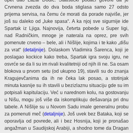
Crvnena zvezda do dva boda stiglasa samo 27 odsto
prijema servisa, na čemu će morati da porade najviše, jer
još su daleko od „luke spasa“. A ka njoj sve sigurnije ide
Spartak iz Ljiga. Najnovija, četvrta pobede u Super ligi,
nad Radničkim, mnoge je naterala na oprez, pre svih
pomenute crveno – bele, ali i Nišlije, kojima i te kako „dišu
za vrat“ (
detaljnije
). Dolaskom Vladimira Šarenca, koji je
poslagao kockice kako treba, Spartak igra svoju igru, ne
osvrće se da li su im rivali kvalitetniji od njih ili ne. Sa osam
blokova u prvom setu (od ukupno 19), stavili su do znanja
Kragujevčanima da ih ne čeka lak posao, a stotinjak
minuta kasnije su ih stavili u bezizlaznu situaciju gde su im
potpisali kapitulaciju. Već u narednom kolu, na gostovanju
u Nišu, mogu još više da iskomplikuju dešavanja pri dnu
tabele. A Nišlije su u Novom Sadu imale generalnu probu
za pomenuti meč (
detaljnije
). Još uvek bez Bataka, koji se
oporavlja od povrede, ali i bez Hosnija, koji je pronašao
angažman u Saudijskoj Arabiji, a shodno tome da Dragan