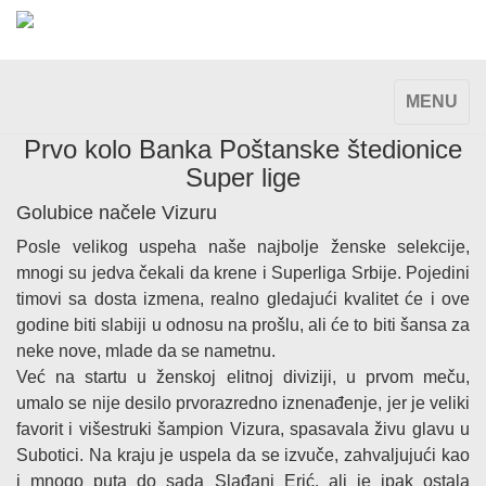
TOGGLE
MENU
NAVIGAT
Prvo kolo Banka Poštanske štedionice
Super lige
Golubice načele Vizuru
Posle velikog uspeha naše najbolje ženske selekcije,
mnogi su jedva čekali da krene i Superliga Srbije. Pojedini
timovi sa dosta izmena, realno gledajući kvalitet će i ove
godine biti slabiji u odnosu na prošlu, ali će to biti šansa za
neke nove, mlade da se nametnu.
Već na startu u ženskoj elitnoj diviziji, u prvom meču,
umalo se nije desilo prvorazredno iznenađenje, jer je veliki
favorit i višestruki šampion Vizura, spasavala živu glavu u
Subotici. Na kraju je uspela da se izvuče, zahvaljujući kao
i mnogo puta do sada Slađani Erić, ali je ipak ostala