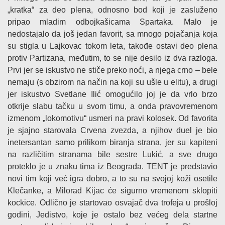
„kratka“ za deo plena, odnosno bod koji je zasluženo
pripao mladim odbojkašicama Spartaka. Malo je
nedostajalo da još jedan favorit, sa mnogo pojačanja koja
su stigla u Lajkovac tokom leta, takođe ostavi deo plena
protiv Partizana, međutim, to se nije desilo iz dva razloga.
Prvi jer se iskustvo ne stiče preko noći, a njega crno – bele
nemaju (s obzirom na način na koji su ušle u elitu), a drugi
jer iskustvo Svetlane Ilić omogućilo joj je da vrlo brzo
otkrije slabu tačku u svom timu, a onda pravovremenom
izmenom „lokomotivu“ usmeri na pravi kolosek. Od favorita
je sjajno starovala Crvena zvezda, a njihov duel je bio
inetersantan samo prilikom biranja strana, jer su kapiteni
na različitim stranama bile sestre Lukić, a sve drugo
proteklo je u znaku tima iz Beograda. TENT je predstavio
novi tim koji već igra dobro, a to su na svojoj koži osetile
Klečanke, a Milorad Kijac će sigurno vremenom sklopiti
kockice. Odlično je startovao osvajač dva trofeja u prošloj
godini, Jedistvo, koje je ostalo bez većeg dela startne