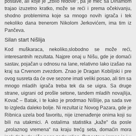
postave, ali koje je „zbilo redove“, pa je meč sa Dinamom
trajao izuzetno kratko, može se reći i prema očekivanju,
shodno problemima koje sa mnogo novih igrača i tek
nekoliko dana trenerom Nikolom Jerkovićem, ima tim iz
Pančeva.
Silan start Nišlija
Kod muškaraca, nekoliko,slobodno se može reći,
interesantnih rezultata. Najpre onaj u Nišu, gde je domaći
sastav, pojačan u odnosu na lane, relativno lako izašao na
kraj sa Crvenom zvezdom. Znao je Dragan Kobiljski i pre
ovog susreta da će ove sezone imati veliki posao, ali tim sa
mnogo mladih igrača treba tek da se uigra. Sa druge
strane, uigrani od prošle setone, tandem mladih novajlija,
Kovač – Batak, i te kako je prodrmao Nišlije, pa sada sve
to izgleda daleko bolje. Ni rezultat iz Novog Pazara, gde je
Ribnica uzela bod favoritu, nije iznenađenje onima koji su
bili na utakmici. A ostalima statistika „kaže“ da posle
„prolaznog vremena“ na kraju trećg seta, domaćin mora