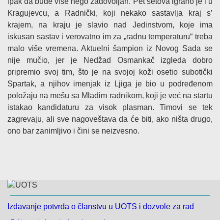
ipak da bude više nego zadovoljan. Pet setova igrano je i u
Kragujevcu, a Radnički, koji nekako sastavlja kraj s’
krajem, na kraju je slavio nad Jedinstvom, koje ima
iskusan sastav i verovatno im za „radnu temperaturu“ treba
malo više vremena. Aktuelni šampion iz Novog Sada se
nije mučio, jer je Nedžad Osmankač izgleda dobro
pripremio svoj tim, što je na svojoj koži osetio subotički
Spartak, a njihov imenjak iz Ljiga je bio u podređenom
položaju na mešu sa Mladim radnikom, koji je već na startu
istakao kandidaturu za visok plasman. Timovi se tek
zagrevaju, ali sve nagoveštava da će biti, ako ništa drugo,
ono bar zanimljivo i čini se neizvesno.
Izdavanje potvrda o članstvu u UOTS i dozvole za rad