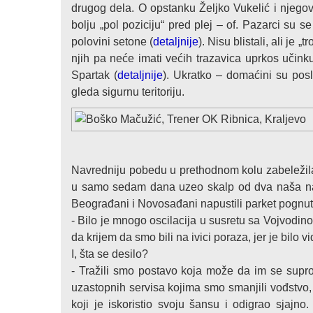
drugog dela. O opstanku Željko Vukelić i njego
bolju „pol poziciju“ pred plej – of. Pazarci su 
polovini setone (
detaljnije
). Nisu blistali, ali je
njih pa neće imati većih trazavica uprkos učinku
Spartak (
detaljnije
). Ukratko – domaćini su posl
gleda sigurnu teritoriju.
Navredniju pobedu u prethodnom kolu zabeležila j
u samo sedam dana uzeo skalp od dva naša najb
Beograđani i Novosađani napustili parket pognut
- Bilo je mnogo oscilacija u susretu sa Vojvodin
da krijem da smo bili na ivici poraza, jer je bilo v
I, šta se desilo?
- Tražili smo postavo koja može da im se suprots
uzastopnih servisa kojima smo smanjili vođstvo
koji je iskoristio svoju šansu i odigrao sjajno.