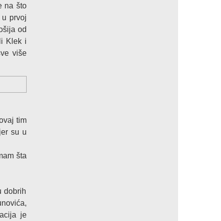
e na što
 u prvoj
lošija od
i Klek i
sve više
ovaj tim
jer su u
emam šta
u dobrih
unovića,
acija je