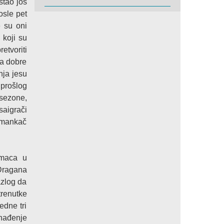
stao još
osle pet
 su oni
 koji su
etvoriti
ja dobre
nja jesu
 prošlog
 sezone,
saigrači
Osmankač
imaca u
 Dragana
azlog da
renutke
edne tri
enađenje