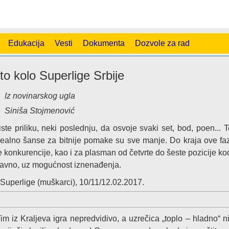
Edukacija
Vesti
Dokumenta
Dozvole za rad
o kolo Superlige Srbije
Iz novinarskog ugla
Siniša Stojmenović
ste priliku, neki poslednju, da osvoje svaki set, bod, poen... T
realno šanse za bitnije pomake su sve manje. Do kraja ove fa
e konkurencije, kao i za plasman od četvrte do šeste pozicije k
ravno, uz mogućnost iznenađenja.
a Superlige (muškarci), 10/11/12.02.2017.
im iz Kraljeva igra nepredvidivo, a uzrečica „toplo – hladno“ ni