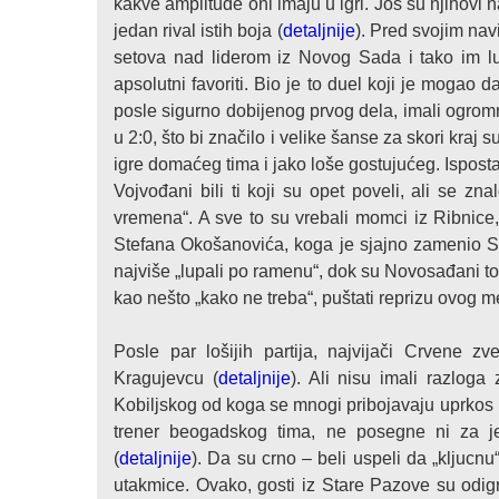
kakve amplitude oni imaju u igri. Još su njihovi
jedan rival istih boja (
detaljnije
). Pred svojim nav
setova nad liderom iz Novog Sada i tako im l
apsolutni favoriti. Bio je to duel koji je mogao
posle sigurno dobijenog prvog dela, imali ogromn
u 2:0, što bi značilo i velike šanse za skori kraj
igre domaćeg tima i jako loše gostujućeg. Ispost
Vojvođani bili ti koji su opet poveli, ali se z
vremena“. A sve to su vrebali momci iz Ribnic
Stefana Okošanovića, koga je sjajno zamenio St
najviše „lupali po ramenu“, dok su Novosađani t
kao nešto „kako ne treba“, puštati reprizu ovog m
Posle par lošijih partija, najvijači Crvene 
Kragujevcu (
detaljnije
). Ali nisu imali razloga
Kobiljskog od koga se mnogi pribojavaju uprkos nji
trener beogadskog tima, ne posegne ni za jed
(
detaljnije
). Da su crno – beli uspeli da „kljucnu
utakmice. Ovako, gosti iz Stare Pazove su odigra