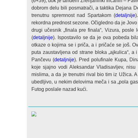
(6+39), dok je tandem Zrenjaninki Iričanin – Pavl
dobrom delu bili posmatrači, a taktika Dejana De
trenutnu spremnost nad Spartakom (
detaljnije
)
rekordna prednost sezone. Očigledno da je Jovo 
drugi učesnik „finala pre finala“, Vizura, posle
(
detaljnije
). Ispostavilo se da je ova pobeda bil
otkaze o kojima se i priča, a i pričaće se još. 
puta zaustavljena od strane bloka „ajkulica“, a
Pančevu (
detaljnije
). Pred polufinale Kupa, D
koje sjajno vodi Aleksandar Vladisavljev, nisu 
mislima, a da je trenutni rival bio tim iz Užica.
ubedljivo, u nekim delovima meča i sa „pola gasa
Futog poslale nazad kući.