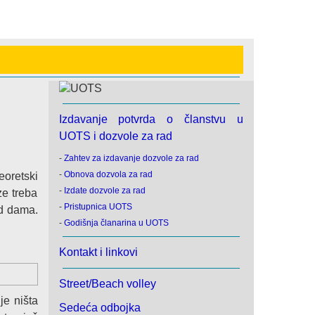
Izdavanje potvrda o članstvu u
UOTS i dozvole za rad
-
Zahtev za izdavanje dozvole za rad
-
Obnova dozvola za rad
eoretski
-
Izdate dozvole za rad
ze treba
-
Pristupnica UOTS
od dama.
-
Godišnja članarina u UOTS
Kontakt i linkovi
Street/Beach volley
je ništa
Sedeća odbojka