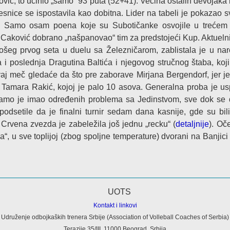
ović, to učinio „samo“ 93 puta (52+41). Većina ostalih devojaka b
snice se ispostavila kao dobitna. Lider na tabeli je pokazao sv
. Samo osam poena koje su Subotičanke osvojile u trećem 
Caković dobrano „našpanovao“ tim za predstojeći Kup. Aktuelni
 lošeg prvog seta u duelu sa Železničarom, zablistala je u nar
a i poslednja Dragutina Baltića i njegovog stručnog štaba, koji
Ovaj meč gledaće da što pre zaborave Mirjana Bergendorf, jer j
 i Tamara Rakić, kojoj je palo 10 asova. Generalna proba je us
inamo je imao određenih problema sa Jedinstvom, sve dok se 
podsetile da je finalni turnir sedam dana kasnije, gde su bil
 A Crvena zvezda je zabeležila još jednu „recku“ (
detaljnije
). Oč
“, u sve toplijoj (zbog spoljne temperature) dvorani na Banjici
Kontakt i linkovi
Udruženje odbojkaških trenera Srbije (Association of Volleball Coaches of Serbia)
Terazije 35/III, 11000 Beograd, Srbija