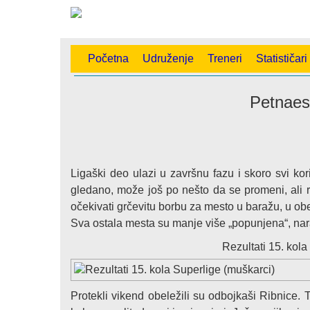
Početna
Udruženje
Treneri
Statističari
Petnaest
Ligaški deo ulazi u završnu fazu i skoro svi kori
gledano, može još po nešto da se promeni, ali 
očekivati grčevitu borbu za mesto u baražu, u ob
Sva ostala mesta su manje više „popunjena“, na
Rezultati 15. kol
Protekli vikend obeležili su odbojkaši Ribnice. T