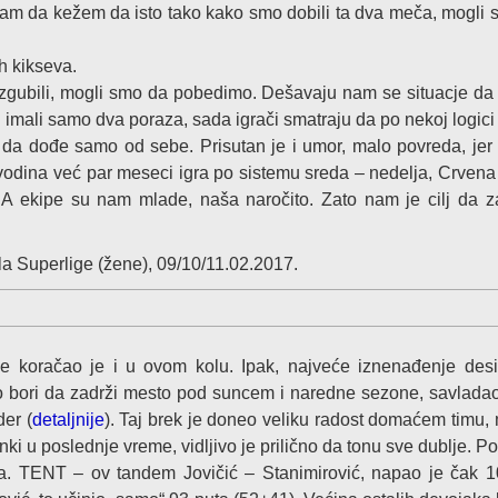
ram da kežem da isto tako kako smo dobili ta dva meča, mogli 
h kikseva.
o izgubili, mogli smo da pobedimo. Dešavaju nam se situacje d
mali samo dva poraza, sada igrači smatraju da po nekoj logici
 da dođe samo od sebe. Prisutan je i umor, malo povreda, jer 
vodina već par meseci igra po sistemu sreda – nedelja, Crven
 A ekipe su nam mlade, naša naročito. Zato nam je cilj da 
ola Superlige (žene), 09/10/11.02.2017.
ge koračao je i u ovom kolu. Ipak, najveće iznenađenje desi
vito bori da zadrži mesto pod suncem i naredne sezone, savlad
der (
detaljnije
). Taj brek je doneo veliku radost domaćem timu,
nki u poslednje vreme, vidljivo je prilično da tonu sve dublje. P
tima. TENT – ov tandem Jovičić – Stanimirović, napao je čak 