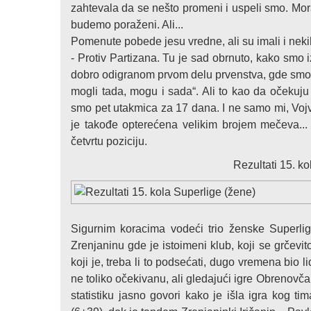
zahtevala da se nešto promeni i uspeli smo. Mo
budemo poraženi. Ali...
Pomenute pobede jesu vredne, ali su imali i neki
- Protiv Partizana. Tu je sad obrnuto, kako sm
dobro odigranom prvom delu prvenstva, gde smo i
mogli tada, mogu i sada“. Ali to kao da očekuju
smo pet utakmica za 17 dana. I ne samo mi, Voj
je takođe opterećena velikim brojem mečeva...
četvrtu poziciju.
Rezultati 15. k
Sigurnim koracima vodeći trio ženske Superli
Zrenjaninu gde je istoimeni klub, koji se grče
koji je, treba li to podsećati, dugo vremena bio li
ne toliko očekivanu, ali gledajući igre Obrenovča
statistiku jasno govori kako je išla igra kog 