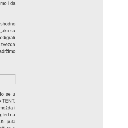
smo i da
a shodno
 „ako su
odigrali
a zvezda
zadržimo
lo se u
ao TENT,
 možda i
ogled na
105 puta