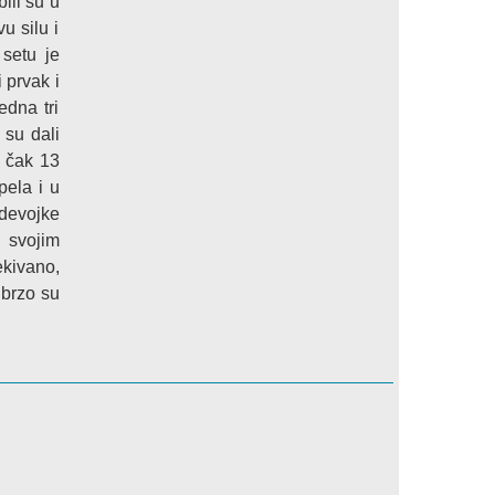
ili su u
u silu i
setu je
 prvak i
edna tri
 su dali
e čak 13
pela i u
devojke
i svojim
ekivano,
 brzo su