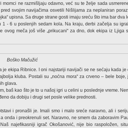
vi momci ne razmišljaju odavno, već su te želje sada usmeren
se pred svojim navijačima osvetili Nišlijama za neplaniran poraz
 „trojka“ upisna. Sa druge strane gosti imaju sreću što ima bar dva 
 1 - 6 u poslenjih sedam kola. Na kraju, derbi začelja su igral
e ovog meča još više „prikucani“ za dno, dok ekipa iz Ljiga 
Boško Mačužić
e ekipa Ribnice. I oni najstariji navijači se ne sećaju kada je 
olja kluba. Postali su „noćna mora“ za crveno – bele boje, 
ih glava.
om, baš kao što je to u našoj igri u celini u poslednje vreme. N
iđeno da dobiju i drugi set posle velike prednosti.
tavi i pronašli je. Imali smo i malo sreće naravno, ali i serij
, a onda i preokrenuli set. Naravno, ne smem da zaboravim Pa
 Naš najefikasniji igrač Okošanović, nije bio raspoložen, situ