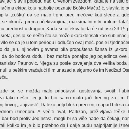
 navijači slavili pobedu nad Crvenom zvezdom, kada je na štitu o
ijačima ekipa koju najbolje poznaje Boško Mačužić, slavila je p
upila „ćušku“ da se malo trgnu pred mečeve koji slede a gde
 da se okonča prema očekivanjima, maksimalnim trijumfom „lala“,
u prednost u drugom. Kada se očekivalo da će rutinski 23:15 pr
 susreta, desilo se nešto što se može okarakterisati kao sublimaci
avilo se da je u tom periodu i odlučen ovaj meč. posle izjednače
nalo da je u njihovim glavama bila propuštena šansa iz „skoro
e, da do bodova dođu i bez možda ponajboljeg pojedinca ove
anislav Paunović. Njega su posle osvajanja dva velika boda 
onuli u peškire vraćajući film unazad a sigurno će im Nedžad 
eča.
zvezde su se možda malo pribojavali gostovanja svojih ljub
 za tako nešto, jer je to bio samo malo jači trening za tim
hovoj „ranjivosti“. Daleko bolji blok i precizniji napad bili su r
nom izmenom. A večiti rival, Partizan, preživljava teške t
“ bar bod protiv Jedinstva, mogli bi sa više nade da čekaju nar
li koliko im je bilo potebno da i dalje budu najprijatnije izn