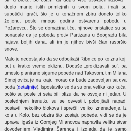
duplo manje istih primlejnih u svom polju, imali su
subotički igrači, što je u konačnom zbiru donelo toliko
željenu, posle mnogo godina ostvarenu pobedu u
Požarevcu. Što se domaćina tiče, njihove pristalice su se
ponadale da je pobeda protiv Partizana u Beogradu bila
najava boljih dana, ali im je njihov bivši član raspršio
snove.
Malo je nedostajalo da se odbojkaši Ribnice po ko zna koji
put u kratko vreme okliznu. Doduše „proklizavali su“, pa
umesto planirane sigurne pobede nad Takovom, tim Milana
Simojlovića je na kraju morao da bude zadovoljan sa dva
boda (
detaljnije
). Ispostavilo se da su ona velika kao kuća,
pošto su posle tri seta bili blizu da ne osvoje ni jedan. U
poslednjem trenutku su se osvestili, poboljšali napad,
postavili nekoliko blokova i sprečili veliko iznenađenje. Iz
kola u Kolo, bez obzira što izostaju pobede, vidi se da je
uprava ligaša iz Gornjeg Milanovca napravila veliku stvar
dovođenjem Vladimira Šarenca i izgleda da je samo