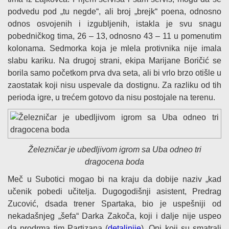
podvedu pod „tu negde“, ali broj „brejk“ poena, odnosno
odnos osvojenih i izgubljenih, istakla je svu snagu
pobedničkog tima, 26 – 13, odnosno 43 – 11 u pomenutim
kolonama. Sedmorka koja je mlela protivnika nije imala
slabu kariku. Na drugoj strani, ekipa Marijane Boričić se
borila samo početkom prva dva seta, ali bi vrlo brzo otišle u
zaostatak koji nisu uspevale da dostignu. Za razliku od tih
perioda igre, u trećem gotovo da nisu postojale na terenu.
Železničar je ubedljivom igrom sa Uba odneo tri
dragocena boda
Meč u Subotici mogao bi na kraju da dobije naziv „kad
učenik pobedi učitelja. Dugogodišnji asistent, Predrag
Zucović, dsada trener Spartaka, bio je uspešniji od
nekadašnjeg „šefa“ Darka Zakoča, koji i dalje nije uspeo
da prodrma tim Partizana (
detaljnije
). Oni koji su smatrali