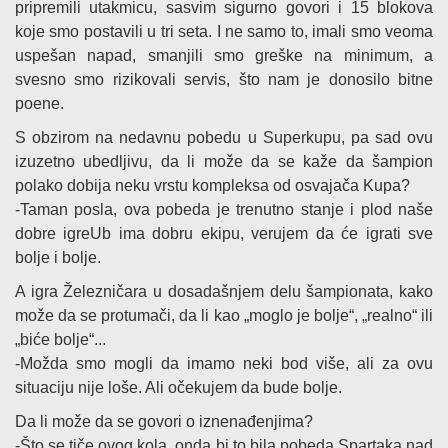
pripremili utakmicu, sasvim sigurno govori i 15 blokova
koje smo postavili u tri seta. I ne samo to, imali smo veoma
uspešan napad, smanjili smo greške na minimum, a
svesno smo rizikovali servis, što nam je donosilo bitne
poene.
S obzirom na nedavnu pobedu u Superkupu, pa sad ovu
izuzetno ubedljivu, da li može da se kaže da šampion
polako dobija neku vrstu kompleksa od osvajača Kupa?
-Taman posla, ova pobeda je trenutno stanje i plod naše
dobre igreUb ima dobru ekipu, verujem da će igrati sve
bolje i bolje.
A igra Železničara u dosadašnjem delu šampionata, kako
može da se protumači, da li kao „moglo je bolje“, „realno“ ili
„biće bolje“...
-Možda smo mogli da imamo neki bod više, ali za ovu
situaciju nije loše. Ali očekujem da bude bolje.
Da li može da se govori o iznenađenjima?
-Što se tiče ovog kola, onda bi to bila pobeda Spartaka nad