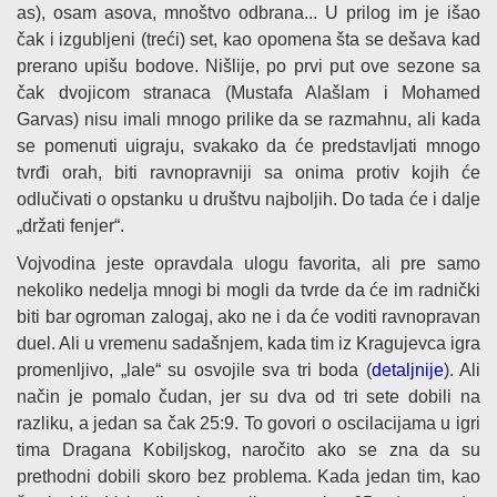
as), osam asova, mnoštvo odbrana... U prilog im je išao
čak i izgubljeni (treći) set, kao opomena šta se dešava kad
prerano upišu bodove. Nišlije, po prvi put ove sezone sa
čak dvojicom stranaca (Mustafa Alašlam i Mohamed
Garvas) nisu imali mnogo prilike da se razmahnu, ali kada
se pomenuti uigraju, svakako da će predstavljati mnogo
tvrđi orah, biti ravnopravniji sa onima protiv kojih će
odlučivati o opstanku u društvu najboljih. Do tada će i dalje
„držati fenjer“.
Vojvodina jeste opravdala ulogu favorita, ali pre samo
nekoliko nedelja mnogi bi mogli da tvrde da će im radnički
biti bar ogroman zalogaj, ako ne i da će voditi ravnopravan
duel. Ali u vremenu sadašnjem, kada tim iz Kragujevca igra
promenljivo, „lale“ su osvojile sva tri boda (
detaljnije
). Ali
način je pomalo čudan, jer su dva od tri sete dobili na
razliku, a jedan sa čak 25:9. To govori o oscilacijama u igri
tima Dragana Kobiljskog, naročito ako se zna da su
prethodni dobili skoro bez problema. Kada jedan tim, kao