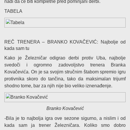
nadi da će biti kompletne pred pominjani derbi.
TABELA
REČ TRENERA – BRANKO KOVAČEVIĆ: Najbolje od
kada sam tu
Kako je Železničar odigrao derbi protiv Uba, najbolje
svedoči i ogromno zadovoljstvo trenera Branka
Kovačevića. On je sa svojim stručnim štabom spremio igru
protivnika skoro do tančina, tako da maksimalan trijumf
shodno tome, bar za njih nije bio veliko iznenađenje.
Branko Kovačević
-Bila je to najbolja igra ove sezone sigurno, a nislim i od
kada sam ja trener Železničara. Koliko smo dobro