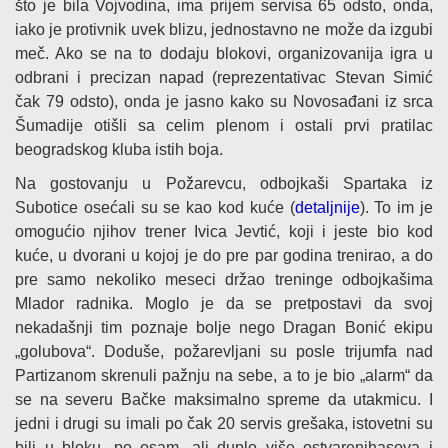
što je bila Vojvodina, ima prijem servisa 65 odsto, onda,
iako je protivnik uvek blizu, jednostavno ne može da izgubi
meč. Ako se na to dodaju blokovi, organizovanija igra u
odbrani i precizan napad (reprezentativac Stevan Simić
čak 79 odsto), onda je jasno kako su Novosađani iz srca
Šumadije otišli sa celim plenom i ostali prvi pratilac
beogradskog kluba istih boja.
Na gostovanju u Požarevcu, odbojkaši Spartaka iz
Subotice osećali su se kao kod kuće (
detaljnije
). To im je
omogućio njihov trener Ivica Jevtić, koji i jeste bio kod
kuće, u dvorani u kojoj je do pre par godina trenirao, a do
pre samo nekoliko meseci držao treninge odbojkašima
Mlador radnika. Moglo je da se pretpostavi da svoj
nekadašnji tim poznaje bolje nego Dragan Bonić ekipu
„golubova“. Doduše, požarevljani su posle trijumfa nad
Partizanom skrenuli pažnju na sebe, a to je bio „alarm“ da
se na severu Bačke maksimalno spreme da utakmicu. I
jedni i drugi su imali po čak 20 servis grešaka, istovetni su
bili u bloku, po osam, ali duplo više ostvarenihasova i