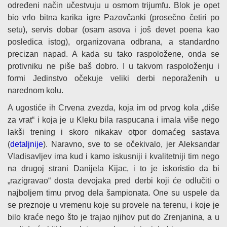
određeni način učestvuju u osmom trijumfu. Blok je opet
bio vrlo bitna karika igre Pazovčanki (prosečno četiri po
setu), servis dobar (osam asova i još devet poena kao
posledica istog), organizovana odbrana, a standardno
precizan napad. A kada su tako raspoložene, onda se
protivniku ne piše baš dobro. I u takvom raspoloženju i
formi Jedinstvo očekuje veliki derbi neporaženih u
narednom kolu.
A ugostiće ih Crvena zvezda, koja im od prvog kola „diše
za vrat“ i koja je u Kleku bila raspucana i imala više nego
lakši trening i skoro nikakav otpor domaćeg sastava
(
detaljnije
). Naravno, sve to se očekivalo, jer Aleksandar
Vladisavljev ima kud i kamo iskusniji i kvalitetniji tim nego
na drugoj strani Danijela Kijac, i to je iskoristio da bi
„razigravao“ dosta devojaka pred derbi koji će odlučiti o
najboljem timu prvog dela šampionata. One su uspele da
se preznoje u vremenu koje su provele na terenu, i koje je
bilo kraće nego što je trajao njihov put do Zrenjanina, a u