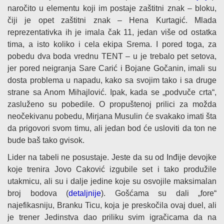
naročito u elementu koji im postaje zaštitni znak – bloku,
čiji je opet zaštitni znak – Hena Kurtagić. Mlada
reprezentativka ih je imala čak 11, jedan više od ostatka
tima, a isto koliko i cela ekipa Srema. I pored toga, za
pobedu dva boda vrednu TENT – u je trebalo pet setova,
jer pored neigranja Sare Carić i Bojane Gočanin, imali su
dosta problema u napadu, kako sa svojim tako i sa druge
strane sa Anom Mihajlović. Ipak, kada se „podvuče crta“,
zasluženo su pobedile. O propuštenoj prilici za možda
neočekivanu pobedu, Mirjana Musulin će svakako imati šta
da prigovori svom timu, ali jedan bod će usloviti da ton ne
bude baš tako gvisok.
Lider na tabeli ne posustaje. Jeste da su od Inđije devojke
koje trenira Jovo Caković izgubile set i tako produžile
utakmicu, ali su i dalje jedine koje su osvojile maksimalan
broj bodova (
detaljnije
). Gošćama su dali „fore“
najefikasniju, Branku Ticu, koja je preskočila ovaj duel, ali
je trener Jedinstva dao priliku svim igračicama da na