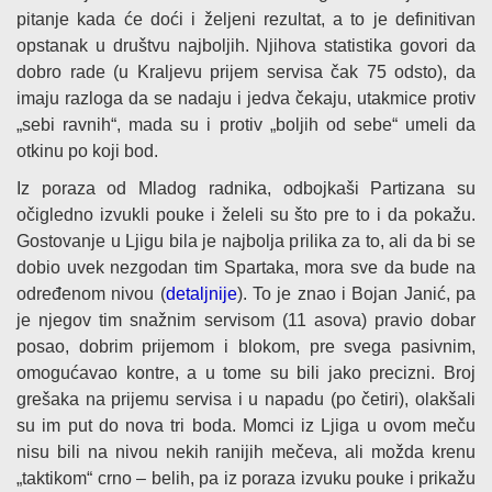
pitanje kada će doći i željeni rezultat, a to je definitivan
opstanak u društvu najboljih. Njihova statistika govori da
dobro rade (u Kraljevu prijem servisa čak 75 odsto), da
imaju razloga da se nadaju i jedva čekaju, utakmice protiv
„sebi ravnih“, mada su i protiv „boljih od sebe“ umeli da
otkinu po koji bod.
Iz poraza od Mladog radnika, odbojkaši Partizana su
očigledno izvukli pouke i želeli su što pre to i da pokažu.
Gostovanje u Ljigu bila je najbolja prilika za to, ali da bi se
dobio uvek nezgodan tim Spartaka, mora sve da bude na
određenom nivou (
detaljnije
). To je znao i Bojan Janić, pa
je njegov tim snažnim servisom (11 asova) pravio dobar
posao, dobrim prijemom i blokom, pre svega pasivnim,
omogućavao kontre, a u tome su bili jako precizni. Broj
grešaka na prijemu servisa i u napadu (po četiri), olakšali
su im put do nova tri boda. Momci iz Ljiga u ovom meču
nisu bili na nivou nekih ranijih mečeva, ali možda krenu
„taktikom“ crno – belih, pa iz poraza izvuku pouke i prikažu