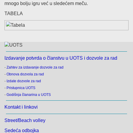
mnogo bolju igru već u sledećem meču.
TABELA
Izdavanje potvrda o članstvu u UOTS i dozvole za rad
-
Zahtev za izdavanje dozvole za rad
-
Obnova dozvola za rad
-
Izdate dozvole za rad
-
Pristupnica UOTS
-
Godišnja članarina u UOTS
Kontakt i linkovi
Street/Beach volley
Sedeća odbojka