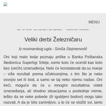
TOGGLE
MENU
NAVIGAT
BPŠ SUPERLIGA SRBIJE – OSMO KOLO
Veliki derbi Železničaru
Iz novinarskog ugla - Siniša Stojmenovìć
Oni koji malo bolje poznaju prilike u Banka Poštanska
štedionica Superligi Srbije, osmo kolo će oceniti kao kolo
bez (većih) iznenađenja. Neki će konstatovati da su manje
– više rezultati prema očekivanjima, s tim što je neko
osvojio set ili bod, a samo se taj neko njemu nadao. Oni
treći, moguće da će u mnogim rezultatima videti
izneneđanja, ali shodno situacijama u poslednje vreme,
teško da se neke pobede (ili igubljeni bodovi) mogu tako
nazvati. A da je bilo zanimljivo, u to će se složiti svi, tamo