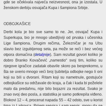
gde se očekivala najveća neizvesnost, ona je izostala. U
ženskom derbiju osvajača Kupa i šampiona Srbije.
ODBOJKAŠICE
Derbi kola je bio sve samo to ne. Jer, osvajač Kupa i
Superkupa, bio je mnogo ubedljiviji od prvaka i učesnika
Lige šampiona. Drugim rečima, Železničar je na Ubu
slavio bez izgubljenog seta, pa može se reći i bez većeg
otpora domaćina (
detaljnije
). Sam rezultat govori koliko je
dobro Branko Kovačević „namestio“ svoj tim, koliko su
njegove igračice zadatak obavile skoro pa besprekorno, u
šta se uverio mnogo veći broj ljubitelja odbojke nego li oni
koji su bili u dvorani. Ritam koji su nametnule, gostujuće
odbojkašice su održavale do kraja, a čak i kada bi poželele
malo da predahnu, nije bilo bojazni za rezultat. Svako je
znao svoj deo posla, a statistika je samo potkrepila viđeno.
Blokovi 12 – 4, procenat napada 55 – 42 odsto, sve u korist
tima iz Lajkovca. Prijem servisa i sam servis, mogu da se