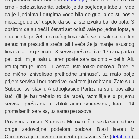
crno – bele za favorite, trebalo je da pogledaju tabelu i vide
da je i jednima i drugima voda bila do grla, a da su posle
meča „golubice“ uspele da se iz iste izvuku bar do pola. S
obzirom da su treći i četvrti set odlučivale po jedna lopta, a
ona bi bila po želji domaćeg tima, stiče se utisak da je u tim
trenucima presudila sreća, ali i veća želja manje iskusnog
tima. a taj tim je imao 13 servis grešaka, čak 17 iz napada i
pet lopti im je palu u teren posle servisa crno – belih. Ali,
isti taj tim je imao 11 asova, isto toliko blokova, čime je
delimično iznivelisao prethodne „minuse“, uz malo bolje
prijem servisa i neuporedivo kvalitetniju odbranu. Zato su u
Subotici svi slavili. A odbojkašice Partizana su u povratku
kući (ili je bar trebalo to da rade), razmišljale o prijemu
servisa, greškama i izblokiranim smerevima, kao i 14
promašenih servisa, uz samo pet asova.
Posle matarona u Sremskoj Mitrovici, čini se da su i jedne i
druge zadovoljne podelom bodova. Blazi favorit iz
Obrenovca je u ovom momentu pokazao više (
detaljnije
),