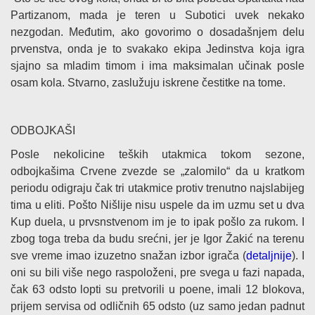
Partizanom, mada je teren u Subotici uvek nekako
nezgodan. Međutim, ako govorimo o dosadašnjem delu
prvenstva, onda je to svakako ekipa Jedinstva koja igra
sjajno sa mladim timom i ima maksimalan učinak posle
osam kola. Stvarno, zaslužuju iskrene čestitke na tome.
ODBOJKAŠI
Posle nekolicine teških utakmica tokom sezone,
odbojkašima Crvene zvezde se „zalomilo“ da u kratkom
periodu odigraju čak tri utakmice protiv trenutno najslabijeg
tima u eliti. Pošto Nišlije nisu uspele da im uzmu set u dva
Kup duela, u prvsnstvenom im je to ipak pošlo za rukom. I
zbog toga treba da budu srećni, jer je Igor Žakić na terenu
sve vreme imao izuzetno snažan izbor igrača (
detaljnije
). I
oni su bili više nego raspoloženi, pre svega u fazi napada,
čak 63 odsto lopti su pretvorili u poene, imali 12 blokova,
prijem servisa od odličnih 65 odsto (uz samo jedan padnut