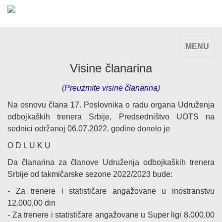
TOGGLE
MENU
NAVIGAT
Visine članarina
(
Preuzmite visine članarina
)
Na osnovu člana 17. Poslovnika o radu organa Udruženja
odbojkaških trenera Srbije, Predsedništvo UOTS na
sednici održanoj 06.07.2022. godine donelo je
O D L U K U
Da članarina za članove Udruženja odbojkaških trenera
Srbije od takmičarske sezone 2022/2023 bude:
- Za trenere i statističare angažovane u inostranstvu
12.000,00 din
- Za trenere i statističare angažovane u Super ligi 8.000,00