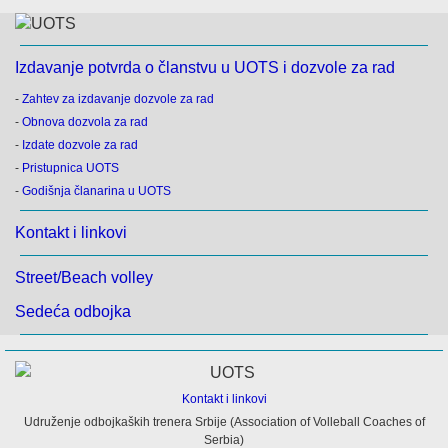
Izdavanje potvrda o članstvu u UOTS i dozvole za rad
-
Zahtev za izdavanje dozvole za rad
-
Obnova dozvola za rad
-
Izdate dozvole za rad
-
Pristupnica UOTS
-
Godišnja članarina u UOTS
Kontakt i linkovi
Street/Beach volley
Sedeća odbojka
Kontakt i linkovi
Udruženje odbojkaških trenera Srbije (Association of Volleball Coaches of
Serbia)