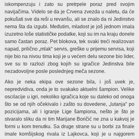
iskompenzuju i zato su pretrpele poraz pred svojim
navijačima. Videlo se da je Crvena zvezda u naletu, da će
pokušati sve da reši u revanšu, ali se znalo da ni Jedinstvo
nema šta da izgubi. Međutim, mladost je još jednom imala
izuzetno loše statističke podatke, koji su im na kraju donele
samo častan poraz. Pet blokova, tek svaki treći realizovan
napad, prilično „mlak“ servis, greške u prijemu servisa, koji
nije bio na nivou tima koji je u većem delu sezone bio lider,
sve su to razlozi zbog kojih su igračice Jedinstva bile
nezadovoljne posle poslednjeg meča sezone.
Ako je neka ekipa ove sezone bila, i još uvek je,
nepredvidiva, onda je to svakako aktuelni šampion. Velike
oscilacije u igri, nekoliko igračica koje su daleko od onoga
što se od njih očekivalo i zašto su dovedene, „lutanja“ po
pozicijama, ali i igranje Lige šampiona, nešto je što je
stvaralo sliku da ni tim Marijane Boričić ne zna u kakvoj je
formi u kom trenutku. Sa druge strane su u borbi za finale
imale komšijskog rivala iz Lajkovca, koji je u najgorem