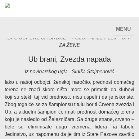
TOGGLE
MENU
NAVIGAT
BPŠ SUPERLIGA SRBIJE – POLUFINALE PLEJ – OFA
ZA ŽENE
Ub brani, Zvezda napada
Iz novinarskog ugla - Siniša Stojmenovìć
Iako u našoj odbojci, ženskoj naročito, prednost domaćeg
terena ne znaći skoro ništa, mora se primetiti da klubovi
koji su stekli taj vid prednosti, nisu uspeli i da je iskoriste.
Zbog toga će se za šampionsu titulu boriti Crvena zvezda i
Ub, a aktuelni šampion će imati prednost domaćeg terena
koju je nasledio od Železničara. Sa druge strane, crveno –
bele su eliminisale dugo vremena lidera na tabeli,
Jedinstvo, uz napomenu da je tim iz Stare Pazove završio