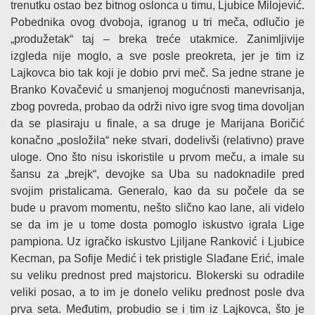
trenutku ostao bez bitnog oslonca u timu, Ljubice Milojević.
Pobednika ovog dvoboja, igranog u tri meča, odlučio je
„produžetak“ taj – breka treće utakmice. Zanimljivije
izgleda nije moglo, a sve posle preokreta, jer je tim iz
Lajkovca bio tak koji je dobio prvi meč. Sa jedne strane je
Branko Kovačević u smanjenoj mogućnosti manevrisanja,
zbog povreda, probao da održi nivo igre svog tima dovoljan
da se plasiraju u finale, a sa druge je Marijana Boričić
konačno „posložila“ neke stvari, dodelivši (relativno) prave
uloge. Ono što nisu iskoristile u prvom meču, a imale su
šansu za „brejk“, devojke sa Uba su nadoknadile pred
svojim pristalicama. Generalo, kao da su počele da se
bude u pravom momentu, nešto slično kao lane, ali videlo
se da im je u tome dosta pomoglo iskustvo igrala Lige
pampiona. Uz igračko iskustvo Ljiljane Ranković i Ljubice
Kecman, pa Sofije Medić i tek pristigle Slađane Erić, imale
su veliku prednost pred majstoricu. Blokerski su odradile
veliki posao, a to im je donelo veliku prednost posle dva
prva seta. Međutim, probudio se i tim iz Lajkovca, što je