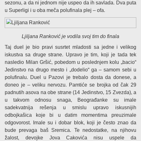
sezonu, a da ni jednom nije uspeo da ih savlada. Dva puta
u Superligi i u oba meča polufinala plej – ofa.
Ljiljana Ranković je vodila svoj tim do finala
Taj duel je bio pravi susrtet mladosti sa jedne i velikog
iskustva sa druge strane. Upravo je tim, koji je tada tek
nasledio Milan Gršić, pobedom u poslednjem kolu „bacio“
Jedinstvo na drugo mesto i „dodelio“ ga – samom sebi u
polufinalu. Duel u Pazovi je trebalo dosta da donese, a
doneo je – veliku nervozu. Pamtiće se brojka od čak 29
padnutih asova na obe strane (14 Jedinstvo, 15 Zvezda), a
u takvom odnosu snaga, Beograđanke su imale
sadekvatnija rešenja u smislu upravo iskusnijih
odbojkašica koje bi u datim momentima preuzimale
odgovorost. Imale su i dobar blok, koji je često znao da
bude prevaga baš Sremica. Te nedostatke, na njihovu
žalost, devojke Jova Cakovića nisu uspele da