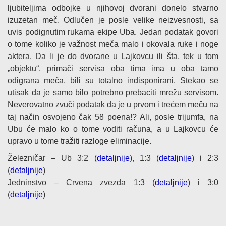
ljubiteljima odbojke u njihovoj dvorani donelo stvarno
izuzetan meč. Odlučen je posle velike neizvesnosti, sa
uvis podignutim rukama ekipe Uba. Jedan podatak govori
o tome koliko je važnost meča malo i okovala ruke i noge
aktera. Da li je do dvorane u Lajkovcu ili šta, tek u tom
„objektu“, primači servisa oba tima ima u oba tamo
odigrana meča, bili su totalno indisponirani. Stekao se
utisak da je samo bilo potrebno prebaciti mrežu servisom.
Neverovatno zvuči podatak da je u prvom i trećem meču na
taj način osvojeno čak 58 poena!? Ali, posle trijumfa, na
Ubu će malo ko o tome voditi računa, a u Lajkovcu će
upravo u tome tražiti razloge eliminacije.
Železničar – Ub 3:2 (
detaljnije
), 1:3 (
detaljnije
) i 2:3
(
detaljnije
)
Jedninstvo – Crvena zvezda 1:3 (
detaljnije
) i 3:0
(
detaljnije
)