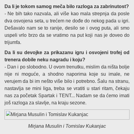
Da li je tokom samog meča bilo razloga za zabrinutost?
- Ne bih tako nazvala, ali više kao mala strepnja da posle
dva osvojena seta, u trećem ne dođe do nekog pada u igri.
Dešavalo nam se to ranije, desilo se i ovog puta, ali smo
uspeli vrlo brzo da se vratimo na put koji nas je doveo do
trijumfa.
Da li su devojke za prikazanu igru i osvojeni trofej od
trenera dobile neku nagradu i koju?
- Dan i po slobodno. U ovom trenutku, mislim da ništa bolje
nije ni moguće, a shodno naporima koje su imale, ne
verujem da bi im nešto više bilo i potrebno. Šalu na stranu,
nastavlja se mini liga, treba se vratiti u stari ritam, čekaju
nas za početak Spartak i TENT... Nadam se da ćemo imati
još razloga za slavlje, na kraju sezone.
Mirjana Musulin i Tomislav Kukanjac