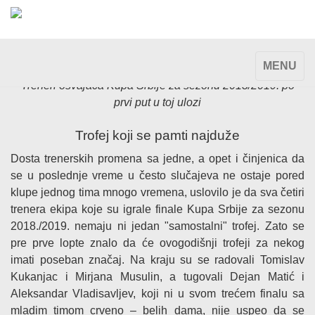
TOGGLE
MENU
NAVIGAT
Treneri osvajača Kupa Srbije za sezonu 2018/2019. po
prvi put u toj ulozi
Trofej koji se pamti najduže
Dosta trenerskih promena sa jedne, a opet i činjenica da
se u poslednje vreme u često slučajeva ne ostaje pored
klupe jednog tima mnogo vremena, uslovilo je da sva četiri
trenera ekipa koje su igrale finale Kupa Srbije za sezonu
2018./2019. nemaju ni jedan "samostalni" trofej. Zato se
pre prve lopte znalo da će ovogodišnji trofeji za nekog
imati poseban značaj. Na kraju su se radovali Tomislav
Kukanjac i Mirjana Musulin, a tugovali Dejan Matić i
Aleksandar Vladisavljev, koji ni u svom trećem finalu sa
mladim timom crveno – belih dama, nije uspeo da se