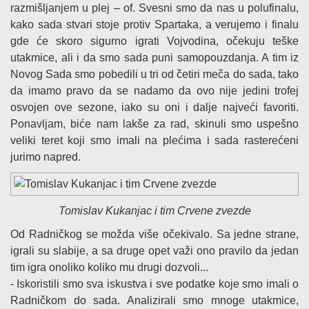
razmišljanjem u plej – of. Svesni smo da nas u polufinalu,
kako sada stvari stoje protiv Spartaka, a verujemo i finalu
gde će skoro sigurno igrati Vojvodina, očekuju teške
utakmice, ali i da smo sada puni samopouzdanja. A tim iz
Novog Sada smo pobedili u tri od četiri meča do sada, tako
da imamo pravo da se nadamo da ovo nije jedini trofej
osvojen ove sezone, iako su oni i dalje najveći favoriti.
Ponavljam, biće nam lakše za rad, skinuli smo uspešno
veliki teret koji smo imali na plećima i sada rasterećeni
jurimo napred.
Tomislav Kukanjac i tim Crvene zvezde
Od Radničkog se možda više očekivalo. Sa jedne strane,
igrali su slabije, a sa druge opet važi ono pravilo da jedan
tim igra onoliko koliko mu drugi dozvoli...
- Iskoristili smo sva iskustva i sve podatke koje smo imali o
Radničkom do sada. Analizirali smo mnoge utakmice,