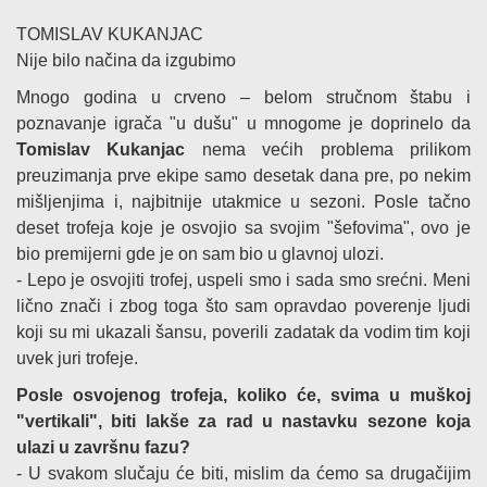
TOMISLAV KUKANJAC
Nije bilo načina da izgubimo
Mnogo godina u crveno – belom stručnom štabu i
poznavanje igrača "u dušu" u mnogome je doprinelo da
Tomislav Kukanjac
nema većih problema prilikom
preuzimanja prve ekipe samo desetak dana pre, po nekim
mišljenjima i, najbitnije utakmice u sezoni. Posle tačno
deset trofeja koje je osvojio sa svojim "šefovima", ovo je
bio premijerni gde je on sam bio u glavnoj ulozi.
- Lepo je osvojiti trofej, uspeli smo i sada smo srećni. Meni
lično znači i zbog toga što sam opravdao poverenje ljudi
koji su mi ukazali šansu, poverili zadatak da vodim tim koji
uvek juri trofeje.
Posle osvojenog trofeja, koliko će, svima u muškoj
"vertikali", biti lakše za rad u nastavku sezone koja
ulazi u završnu fazu?
- U svakom slučaju će biti, mislim da ćemo sa drugačijim