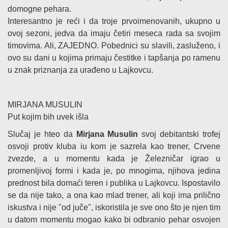
domogne pehara.
Interesantno je reći i da troje prvoimenovanih, ukupno u
ovoj sezoni, jedva da imaju četiri meseca rada sa svojim
timovima. Ali, ZAJEDNO. Pobednici su slavili, zasluženo, i
ovo su dani u kojima primaju čestitke i tapšanja po ramenu
u znak priznanja za urađeno u Lajkovcu.
MIRJANA MUSULIN
Put kojim bih uvek išla
Slučaj je hteo da
Mirjana Musulin
svoj debitantski trofej
osvoji protiv kluba iu kom je sazrela kao trener, Crvene
zvezde, a u momentu kada je Železničar igrao u
promenljivoj formi i kada je, po mnogima, njihova jedina
prednost bila domaći teren i publika u Lajkovcu. Ispostavilo
se da nije tako, a ona kao mlad trener, ali koji ima prilično
iskustva i nije "od juče", iskoristila je sve ono što je njen tim
u datom momentu mogao kako bi odbranio pehar osvojen