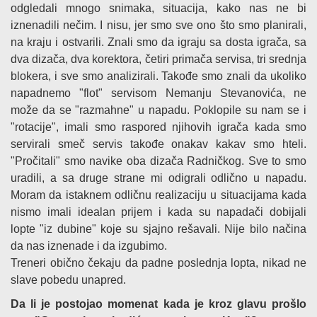
odgledali mnogo snimaka, situacija, kako nas ne bi
iznenadili nečim. I nisu, jer smo sve ono što smo planirali,
na kraju i ostvarili. Znali smo da igraju sa dosta igrača, sa
dva dizača, dva korektora, četiri primača servisa, tri srednja
blokera, i sve smo analizirali. Takođe smo znali da ukoliko
napadnemo "flot" servisom Nemanju Stevanovića, ne
može da se "razmahne" u napadu. Poklopile su nam se i
"rotacije", imali smo raspored njihovih igrača kada smo
servirali smeč servis takođe onakav kakav smo hteli.
"Pročitali" smo navike oba dizača Radničkog. Sve to smo
uradili, a sa druge strane mi odigrali odlično u napadu.
Moram da istaknem odličnu realizaciju u situacijama kada
nismo imali idealan prijem i kada su napadači dobijali
lopte "iz dubine" koje su sjajno rešavali. Nije bilo načina
da nas iznenade i da izgubimo.
Treneri obično čekaju da padne poslednja lopta, nikad ne
slave pobedu unapred.
Da li je postojao momenat kada je kroz glavu prošlo