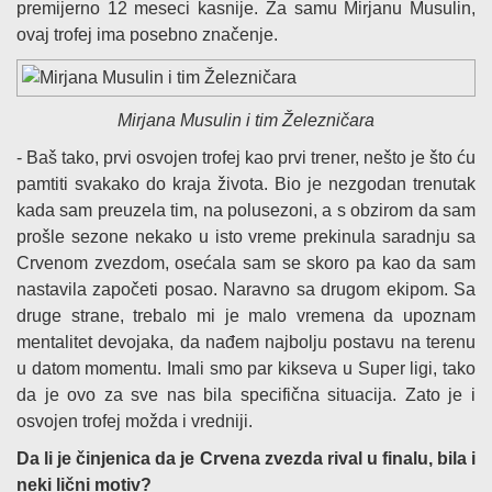
premijerno 12 meseci kasnije. Za samu Mirjanu Musulin,
ovaj trofej ima posebno značenje.
Mirjana Musulin i tim Železničara
- Baš tako, prvi osvojen trofej kao prvi trener, nešto je što ću
pamtiti svakako do kraja života. Bio je nezgodan trenutak
kada sam preuzela tim, na polusezoni, a s obzirom da sam
prošle sezone nekako u isto vreme prekinula saradnju sa
Crvenom zvezdom, osećala sam se skoro pa kao da sam
nastavila započeti posao. Naravno sa drugom ekipom. Sa
druge strane, trebalo mi je malo vremena da upoznam
mentalitet devojaka, da nađem najbolju postavu na terenu
u datom momentu. Imali smo par kikseva u Super ligi, tako
da je ovo za sve nas bila specifična situacija. Zato je i
osvojen trofej možda i vredniji.
Da li je činjenica da je Crvena zvezda rival u finalu, bila i
neki lični motiv?