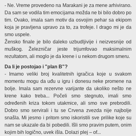
- Ne. Vreme provedeno na Marakani je za mene arhivirano.
Da sam se vodila tim emocijama možda ne bi bilo dobro po
tim. Ovako, imala sam motiv da osvojim pehar sa ekipom
koja je pravljena upravo za to, za trofeje. I drago mi je da
smo uspele.
Žensko finale je bilo daleko uzbudljivije i neizvesnije od
muškog. Železničar jeste trijumfovao maksimalnim
rezultatom, ali moglo je da krene i u nekom drugom smeru.
Da li je postojao i "plan B"?
- Imamo veliki broj kvalitetnih igračica koje u svakom
momentu mogu da uđu u igru i donesu neke promene na
bolje. Imala sam rezervne varijante da ukoliko nešto ne
krene kako treba... Počeli smo stegnuto, imali smo
određenih kriza tokom utakmice, ali smo sve prebrodili.
Dobro smo servirali i tu se Crvena zvezda nije najbolje
snašla. Mi jesmo i pritom smo iskoristili sve prilike koje su
nam se ukazale da bi pobedili. Išli smo pravim putem, onim
kojim bih logično, uvek išla. Dolazi plej – of...