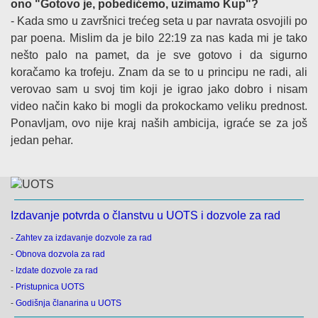
ono "Gotovo je, pobedićemo, uzimamo Kup"?
- Kada smo u završnici trećeg seta u par navrata osvojili po
par poena. Mislim da je bilo 22:19 za nas kada mi je tako
nešto palo na pamet, da je sve gotovo i da sigurno
koračamo ka trofeju. Znam da se to u principu ne radi, ali
verovao sam u svoj tim koji je igrao jako dobro i nisam
video način kako bi mogli da prokockamo veliku prednost.
Ponavljam, ovo nije kraj naših ambicija, igraće se za još
jedan pehar.
Izdavanje potvrda o članstvu u UOTS i dozvole za rad
-
Zahtev za izdavanje dozvole za rad
-
Obnova dozvola za rad
-
Izdate dozvole za rad
-
Pristupnica UOTS
-
Godišnja članarina u UOTS