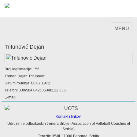
TOGGLE
MENU
NAVIGAT
Trifunović Dejan
Broj legitimacije: 156
Trener: Dejan Trifunović
Datum rođenja: 08.07.1972.
Telefon: 030/584.042; 063/82.22.335
E-mail:
Kontakt i linkovi
Udruženje odbojkaških trenera Srbije (Association of Volleball Coaches of
Serbia)
Terazije 35/III, 11000 Beograd, Srbija