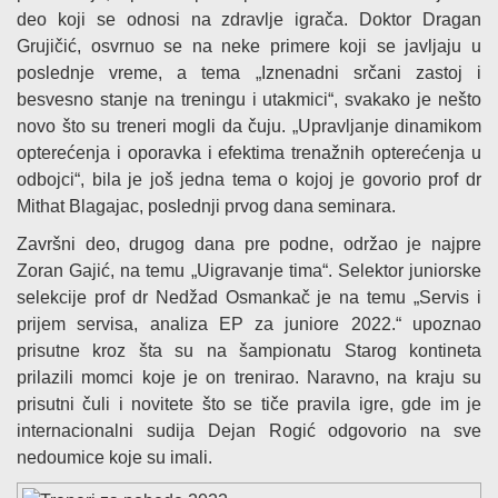
deo koji se odnosi na zdravlje igrača. Doktor Dragan
Grujičić, osvrnuo se na neke primere koji se javljaju u
poslednje vreme, a tema „Iznenadni srčani zastoj i
besvesno stanje na treningu i utakmici“, svakako je nešto
novo što su treneri mogli da čuju. „Upravljanje dinamikom
opterećenja i oporavka i efektima trenažnih opterećenja u
odbojci“, bila je još jedna tema o kojoj je govorio prof dr
Mithat Blagajac, poslednji prvog dana seminara.
Završni deo, drugog dana pre podne, održao je najpre
Zoran Gajić, na temu „Uigravanje tima“. Selektor juniorske
selekcije prof dr Nedžad Osmankač je na temu „Servis i
prijem servisa, analiza EP za juniore 2022.“ upoznao
prisutne kroz šta su na šampionatu Starog kontineta
prilazili momci koje je on trenirao. Naravno, na kraju su
prisutni čuli i novitete što se tiče pravila igre, gde im je
internacionalni sudija Dejan Rogić odgovorio na sve
nedoumice koje su imali.