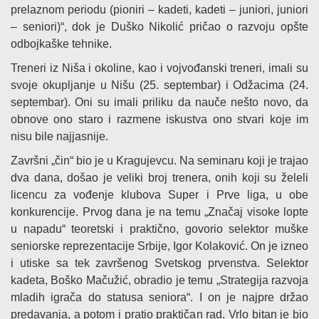
prelaznom periodu (pioniri – kadeti, kadeti – juniori, juniori
– seniori)“, dok je Duško Nikolić pričao o razvoju opšte
odbojkaške tehnike.
Treneri iz Niša i okoline, kao i vojvođanski treneri, imali su
svoje okupljanje u Nišu (25. septembar) i Odžacima (24.
septembar). Oni su imali priliku da nauče nešto novo, da
obnove ono staro i razmene iskustva ono stvari koje im
nisu bile najjasnije.
Završni „čin“ bio je u Kragujevcu. Na seminaru koji je trajao
dva dana, došao je veliki broj trenera, onih koji su želeli
licencu za vođenje klubova Super i Prve liga, u obe
konkurencije. Prvog dana je na temu „Značaj visoke lopte
u napadu“ teoretski i praktično, govorio selektor muške
seniorske reprezentacije Srbije, Igor Kolaković. On je izneo
i utiske sa tek završenog Svetskog prvenstva. Selektor
kadeta, Boško Mačužić, obradio je temu „Strategija razvoja
mladih igrača do statusa seniora“. I on je najpre držao
predavanja, a potom i pratio praktičan rad. Vrlo bitan je bio