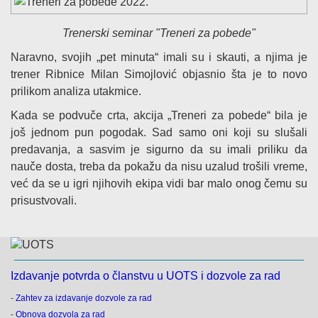
Trenerski seminar "Treneri za pobede"
Naravno, svojih „pet minuta“ imali su i skauti, a njima je
trener Ribnice Milan Simojlović objasnio šta je to novo
prilikom analiza utakmice.
Kada se podvuče crta, akcija „Treneri za pobede“ bila je
još jednom pun pogodak. Sad samo oni koji su slušali
predavanja, a sasvim je sigurno da su imali priliku da
nauče dosta, treba da pokažu da nisu uzalud trošili vreme,
već da se u igri njihovih ekipa vidi bar malo onog čemu su
prisustvovali.
Izdavanje potvrda o članstvu u UOTS i dozvole za rad
-
Zahtev za izdavanje dozvole za rad
-
Obnova dozvola za rad