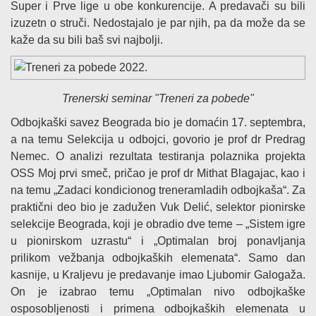
Super i Prve lige u obe konkurencije. A predavači su bili
izuzetn o struči. Nedostajalo je par njih, pa da može da se
kaže da su bili baš svi najbolji.
Trenerski seminar "Treneri za pobede"
Odbojkaški savez Beograda bio je domaćin 17. septembra,
a na temu Selekcija u odbojci, govorio je prof dr Predrag
Nemec. O analizi rezultata testiranja polaznika projekta
OSS Moj prvi smeč, pričao je prof dr Mithat Blagajac, kao i
na temu „Zadaci kondicionog treneramladih odbojkaša“. Za
praktični deo bio je zadužen Vuk Delić, selektor pionirske
selekcije Beograda, koji je obradio dve teme – „Sistem igre
u pionirskom uzrastu“ i „Optimalan broj ponavljanja
prilikom vežbanja odbojkaških elemenata“. Samo dan
kasnije, u Kraljevu je predavanje imao Ljubomir Galogaža.
On je izabrao temu „Optimalan nivo odbojkaške
osposobljenosti i primena odbojkaških elemenata u