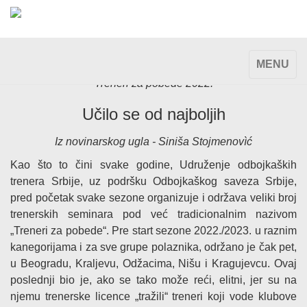
TOGGLE
MENU
NAVIGAT
Treneri za pobede 2022.
Učilo se od najboljih
Iz novinarskog ugla - Siniša Stojmenovìć
Kao što to čini svake godine, Udruženje odbojkaških
trenera Srbije, uz podršku Odbojkaškog saveza Srbije,
pred početak svake sezone organizuje i održava veliki broj
trenerskih seminara pod već tradicionalnim nazivom
„Treneri za pobede“. Pre start sezone 2022./2023. u raznim
kanegorijama i za sve grupe polaznika, održano je čak pet,
u Beogradu, Kraljevu, Odžacima, Nišu i Kragujevcu. Ovaj
poslednji bio je, ako se tako može reći, elitni, jer su na
njemu trenerske licence „tražili“ treneri koji vode klubove