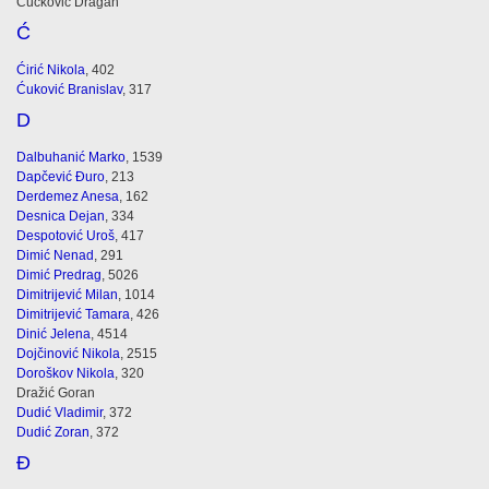
Čučković Dragan
Ć
Ćirić Nikola
, 402
Ćuković Branislav
, 317
D
Dalbuhanić Marko
, 1539
Dapčević Đuro
, 213
Derdemez Anesa
, 162
Desnica Dejan
, 334
Despotović Uroš
, 417
Dimić Nenad
, 291
Dimić Predrag
, 5026
Dimitrijević Milan
, 1014
Dimitrijević Tamara
, 426
Dinić Jelena
, 4514
Dojčinović Nikola
, 2515
Doroškov Nikola
, 320
Dražić Goran
Dudić Vladimir
, 372
Dudić Zoran
, 372
Đ