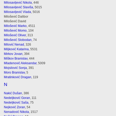
Milosavljević Nikola
, 446
Milosavljević Slaviša
, 5015
Milosavljević Vlada
, 5016
Milošević Dalibor
Milošević David
Milošević Marko
, 4511
Milošević Momo
, 104
Milošević Oliver
, 313
Milošević Slobodan
, 74
Milović Nenad
, 326
Miljković Katarina
, 5531
Mirkov Jovan
, 394
Miškov Branislav
, 444
Mladenović Aleksandar
, 5009
Mojsilović Sonja
, 391
Moro Branislav
, 5
Mratinković Dragan
, 119
N
Nakić Dušan
, 386
Nedeljković Goran
, 111
Nedeljković Saša
, 75
Nejković Zoran
, 54
Nenadović Nikola
, 1517