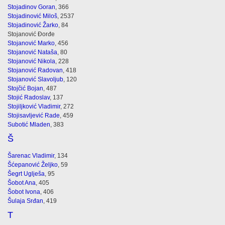
Stojadinov Goran
, 366
Stojadinović Miloš
, 2537
Stojadinović Žarko
, 84
Stojanović Đorđe
Stojanović Marko
, 456
Stojanović Nataša
, 80
Stojanović Nikola
, 228
Stojanović Radovan
, 418
Stojanović Slavoljub
, 120
Stojčić Bojan
, 487
Stojić Radoslav
, 137
Stojiljković Vladimir
, 272
Stojisavljević Rade
, 459
Subotić Mladen
, 383
Š
Šarenac Vladimir
, 134
Šćepanović Željko
, 59
Šegrt Uglješa
, 95
Šobot Ana
, 405
Šobot Ivona
, 406
Šulaja Srđan
, 419
T