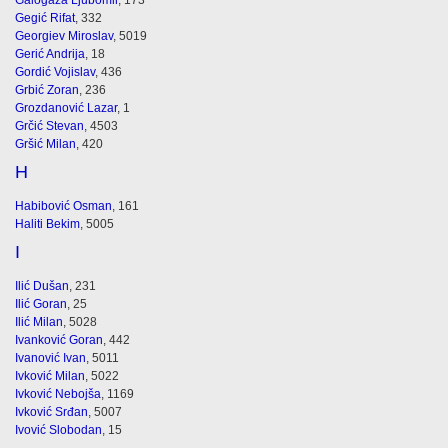
Galogaža Ljubomir
, 173
Gegić Rifat
, 332
Georgiev Miroslav
, 5019
Gerić Andrija
, 18
Gordić Vojislav
, 436
Grbić Zoran
, 236
Grozdanović Lazar
, 1
Grčić Stevan
, 4503
Gršić Milan
, 420
H
Habibović Osman
, 161
Haliti Bekim
, 5005
I
Ilić Dušan
, 231
Ilić Goran
, 25
Ilić Milan
, 5028
Ivanković Goran
, 442
Ivanović Ivan
, 5011
Ivković Milan
, 5022
Ivković Nebojša
, 1169
Ivković Srđan
, 5007
Ivović Slobodan
, 15