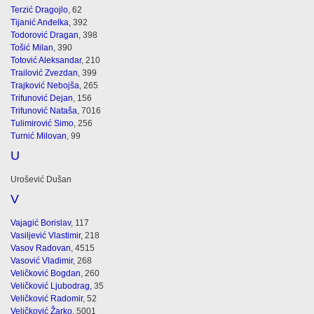
Terzić Dragojlo
, 62
Tijanić Anđelka
, 392
Todorović Dragan
, 398
Tošić Milan
, 390
Totović Aleksandar
, 210
Trailović Zvezdan
, 399
Trajković Nebojša
, 265
Trifunović Dejan
, 156
Trifunović Nataša
, 7016
Tulimirović Simo
, 256
Turnić Milovan
, 99
U
Urošević Dušan
V
Vajagić Borislav
, 117
Vasiljević Vlastimir
, 218
Vasov Radovan
, 4515
Vasović Vladimir
, 268
Veličković Bogdan
, 260
Veličković Ljubodrag,
35
Veličković Radomir
, 52
Veličković Žarko
, 5001