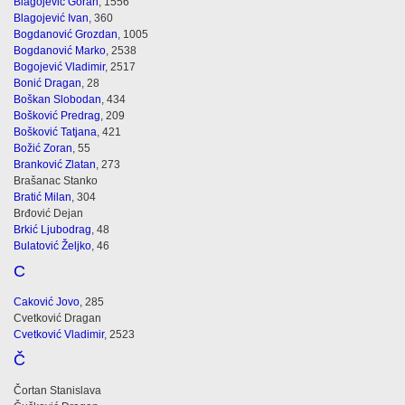
Blagojević Goran
, 1556
Blagojević Ivan
, 360
Bogdanović Grozdan
, 1005
Bogdanović Marko
, 2538
Bogojević Vladimir
, 2517
Bonić Dragan
, 28
Boškan Slobodan
, 434
Bošković Predrag
, 209
Bošković Tatjana
, 421
Božić Zoran
, 55
Branković Zlatan
, 273
Brašanac Stanko
Bratić Milan
, 304
Brđović Dejan
Brkić Ljubodrag
, 48
Bulatović Željko
, 46
C
Caković Jovo
, 285
Cvetković Dragan
Cvetković Vladimir
, 2523
Č
Čortan Stanislava