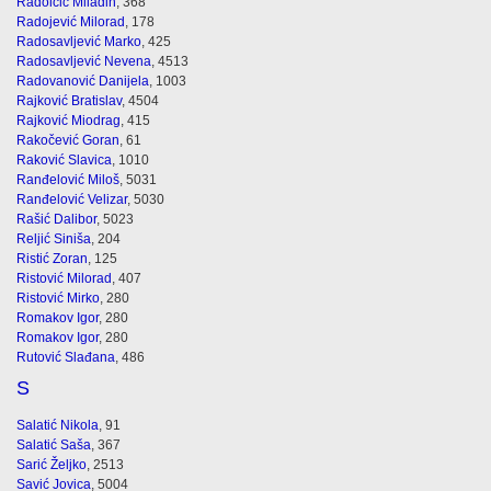
Radoičić Miladin
, 368
Radojević Milorad
, 178
Radosavljević Marko
, 425
Radosavljević Nevena
, 4513
Radovanović Danijela
, 1003
Rajković Bratislav
, 4504
Rajković Miodrag
, 415
Rakočević Goran
, 61
Raković Slavica
, 1010
Ranđelović Miloš
, 5031
Ranđelović Velizar
, 5030
Rašić Dalibor
, 5023
Reljić Siniša
, 204
Ristić Zoran
, 125
Ristović Milorad
, 407
Ristović Mirko
, 280
Romakov Igor
, 280
Romakov Igor
, 280
Rutović Slađana
, 486
S
Salatić Nikola
, 91
Salatić Saša
, 367
Sarić Željko
, 2513
Savić Jovica
, 5004