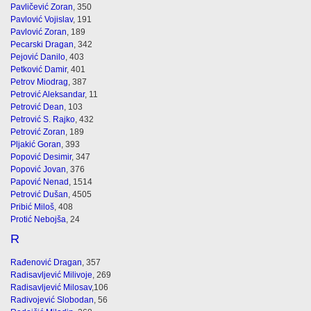
Pavličević Zoran
, 350
Pavlović Vojislav
, 191
Pavlović Zoran
, 189
Pecarski Dragan
, 342
Pejović Danilo
, 403
Petković Damir
, 401
Petrov Miodrag
, 387
Petrović Aleksandar
, 11
Petrović Dean
, 103
Petrović S. Rajko
, 432
Petrović Zoran
, 189
Pljakić Goran
, 393
Popović Desimir
, 347
Popović Jovan
, 376
Papović Nenad
, 1514
Petrović Dušan
, 4505
Pribić Miloš
, 408
Protić Nebojša
, 24
R
Rađenović Dragan
, 357
Radisavljević Milivoje
, 269
Radisavljević Milosav
,106
Radivojević Slobodan
, 56