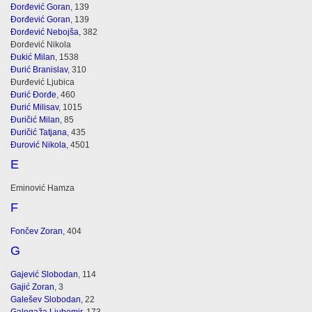
Đorđević Goran
, 139
Đorđević Goran
, 139
Đorđević Nebojša
, 382
Đorđević Nikola
Đukić Milan
, 1538
Đurić Branislav
, 310
Đurđević Ljubica
Đurić Đorđe
, 460
Đurić Milisav
, 1015
Đuričić Milan
, 85
Đuričić Tatjana
, 435
Đurović Nikola
, 4501
E
Eminović Hamza
F
Fončev Zoran
, 404
G
Gajević Slobodan
, 114
Gajić Zoran
, 3
Galešev Slobodan
, 22