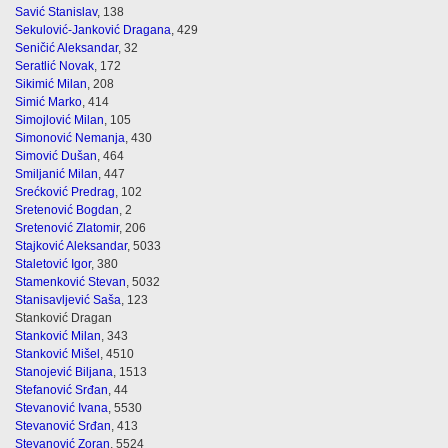
Savić Stanislav
, 138
Sekulović-Janković Dragana
, 429
Seničić Aleksandar
, 32
Seratlić Novak
, 172
Sikimić Milan
, 208
Simić Marko
, 414
Simojlović Milan
, 105
Simonović Nemanja
, 430
Simović Dušan
, 464
Smiljanić Milan
, 447
Srećković Predrag
, 102
Sretenović Bogdan
, 2
Sretenović Zlatomir
, 206
Stajković Aleksandar
, 5033
Staletović Igor
, 380
Stamenković Stevan
, 5032
Stanisavljević Saša
, 123
Stanković Dragan
Stanković Milan
, 343
Stanković Mišel
, 4510
Stanojević Biljana
, 1513
Stefanović Srđan
, 44
Stevanović Ivana
, 5530
Stevanović Srđan
, 413
Stevanović Zoran
, 5524