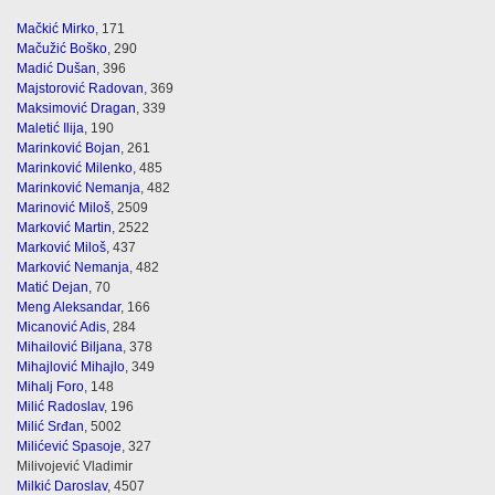
Mačkić Mirko
, 171
Mačužić Boško
, 290
Madić Dušan
, 396
Majstorović Radovan
, 369
Maksimović Dragan
, 339
Maletić Ilija
, 190
Marinković Bojan
, 261
Marinković Milenko
, 485
Marinković Nemanja
, 482
Marinović Miloš
, 2509
Marković Martin
, 2522
Marković Miloš
, 437
Marković Nemanja
, 482
Matić Dejan
, 70
Meng Aleksandar
, 166
Micanović Adis
, 284
Mihailović Biljana
, 378
Mihajlović Mihajlo
, 349
Mihalj Foro
, 148
Milić Radoslav
, 196
Milić Srđan
, 5002
Milićević Spasoje
, 327
Milivojević Vladimir
Milkić Daroslav
, 4507