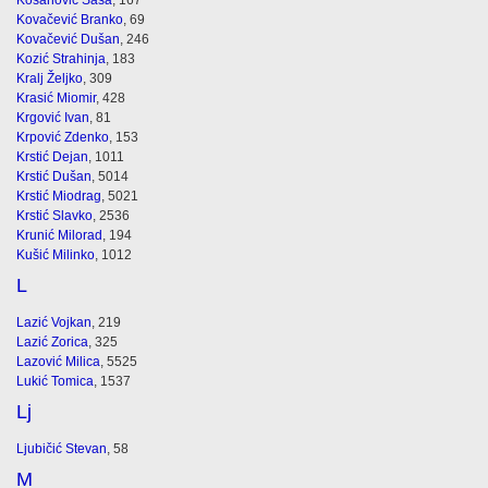
Kosanović Saša
, 167
Kovačević Branko
, 69
Kovačević Dušan
, 246
Kozić Strahinja
, 183
Kralj Željko
, 309
Krasić Miomir
, 428
Krgović Ivan
, 81
Krpović Zdenko
, 153
Krstić Dejan
, 1011
Krstić Dušan
, 5014
Krstić Miodrag
, 5021
Krstić Slavko
, 2536
Krunić Milorad
, 194
Kušić Milinko
, 1012
L
Lazić Vojkan
, 219
Lazić Zorica
, 325
Lazović Milica
, 5525
Lukić Tomica
, 1537
Lj
Ljubičić Stevan
, 58
M