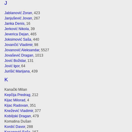
J
Jablanović Zoran
, 423
Janjušević Jovan
, 267
Janka Denis
, 16
Jerković Nikola
, 39
Jeverica Dejan
, 465
Joksimović Saša
, 440
Jovančić Vladimir
, 98
Jovanović Aleksandar
, 5527
Jovašević Dragan
, 1013
Jović Božidar
, 131
Jović Igor
, 64
Jurišić Marijana
, 439
K
Kanački Milan
Kepčija Predrag
, 212
Kijac Milorad
, 4
Kijac Radovan
, 351
Knežević Vladimir
, 377
Kobiljski Dragan
, 479
Komatina Dušan
Kordić Davor
, 288