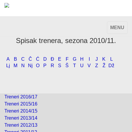
TOGGLE
MENU
NAVIGAT
Spisak trenera, sezona 2010/11.
A
B
C
Č
Ć
D
Đ
E
F
G
H
I
J
K
L
Lj
M
N
Nj
O
P
R
S
Š
T
U
V
Z
Ž
Dž
Treneri 2016/17
Treneri 2015/16
Treneri 2014/15
Treneri 2013/14
Treneri 2012/13