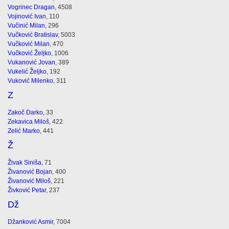
Vogrinec Dragan
, 4508
Vojinović Ivan
, 110
Vučinić Milan
, 296
Vučković Bratislav
, 5003
Vučković Milan
, 470
Vučković Željko
, 1006
Vukanović Jovan
, 389
Vukelić Željko
, 192
Vuković Milenko
, 311
Z
Zakoč Darko
, 33
Zekavica Miloš
, 422
Zelić Marko
, 441
Ž
Živak Siniša
, 71
Živanović Bojan
, 400
Živanović Miloš
, 221
Živković Petar
, 237
Dž
Džanković Asmir
, 7004