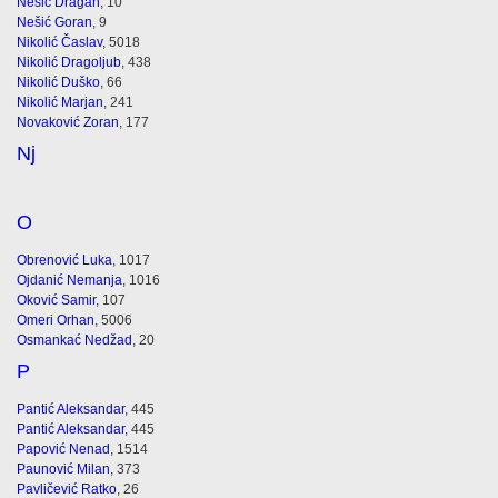
Nešić Dragan
, 10
Nešić Goran
, 9
Nikolić Časlav
, 5018
Nikolić Dragoljub
, 438
Nikolić Duško
, 66
Nikolić Marjan
, 241
Novaković Zoran
, 177
Nj
O
Obrenović Luka
, 1017
Ojdanić Nemanja
, 1016
Oković Samir
, 107
Omeri Orhan
, 5006
Osmankać Nedžad
, 20
P
Pantić Aleksandar
, 445
Pantić Aleksandar
, 445
Papović Nenad
, 1514
Paunović Milan
, 373
Pavličević Ratko
, 26