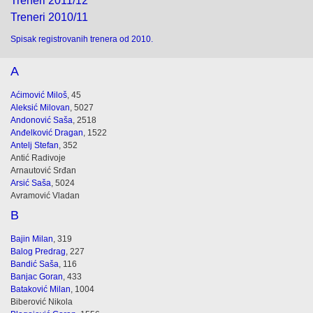
Treneri 2011/12
Treneri 2010/11
Spisak registrovanih trenera od 2010.
A
Aćimović Miloš
, 45
Aleksić Milovan
, 5027
Andonović Saša
, 2518
Anđelković Dragan
, 1522
Antelj Stefan
, 352
Antić Radivoje
Arnautović Srđan
Arsić Saša
, 5024
Avramović Vladan
B
Bajin Milan
, 319
Balog Predrag
, 227
Bandić Saša
, 116
Banjac Goran
, 433
Bataković Milan
, 1004
Biberović Nikola