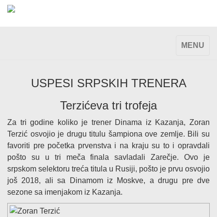
TOGGLE
MENU
NAVIGAT
USPESI SRPSKIH TRENERA
Terzićeva tri trofeja
Za tri godine koliko je trener Dinama iz Kazanja, Zoran
Terzić osvojio je drugu titulu šampiona ove zemlje. Bili su
favoriti pre početka prvenstva i na kraju su to i opravdali
pošto su u tri meča finala savladali Zarečje. Ovo je
srpskom selektoru treća titula u Rusiji, pošto je prvu osvojio
još 2018, ali sa Dinamom iz Moskve, a drugu pre dve
sezone sa imenjakom iz Kazanja.