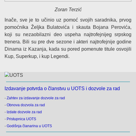
Zoran Terzić
Inače, sve je to učinio uz pomoć svojih saradnika, prvog
pomoćnika Željka Bulatovića i skauta Bojana Perovića,
koji su nezaobilazni deo uspeha najtrofejnijeg srpskog
trenera. Bili su pre dve sezone i akteri najtrofejnije godine
Dinama iz Kazanja, kada su pored pomenute titule osvojili
Kup, Superkup, i kup Legendi.
Izdavanje potvrda o članstvu u UOTS i dozvole za rad
-
Zahtev za izdavanje dozvole za rad
-
Obnova dozvola za rad
-
Izdate dozvole za rad
-
Pristupnica UOTS
-
Godišnja članarina u UOTS