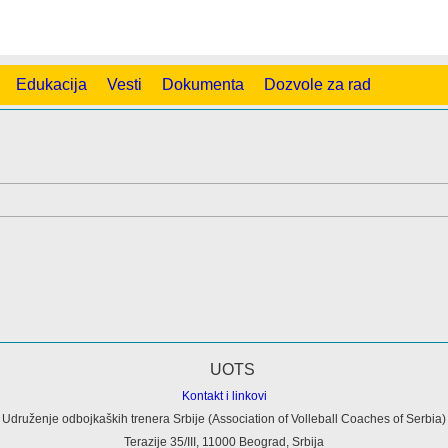
Edukacija
Vesti
Dokumenta
Dozvole za rad
Kontakt i linkovi
Udruženje odbojkaških trenera Srbije (Association of Volleball Coaches of Serbia)
Terazije 35/III, 11000 Beograd, Srbija