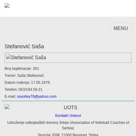
TOGGLE
MENU
NAVIGAT
Stefanović Saša
Broj legitimacije: 301
Trener: Saša Stefanović
Datum rođenja: 17.05.1978.
Telefon: 063/184.59.21
E-mail:
ssvolley78@yahoo.com
Kontakt i linkovi
Udruženje odbojkaških trenera Srbije (Association of Volleball Coaches of
Serbia)
Terazije 35/III, 11000 Beograd, Srbija