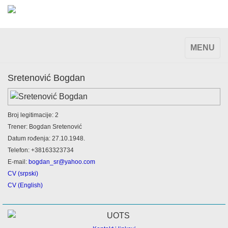
TOGGLE
MENU
NAVIGAT
Sretenović Bogdan
Broj legitimacije: 2
Trener: Bogdan Sretenović
Datum rođenja: 27.10.1948.
Telefon: +38163323734
E-mail:
bogdan_sr@yahoo.com
CV (srpski)
CV (English)