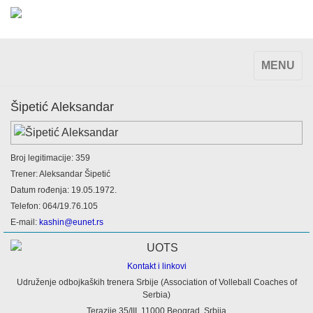
TOGGLE
MENU
NAVIGAT
Šipetić Aleksandar
Broj legitimacije: 359
Trener: Aleksandar Šipetić
Datum rođenja: 19.05.1972.
Telefon: 064/19.76.105
E-mail:
kashin@eunet.rs
Kontakt i linkovi
Udruženje odbojkaških trenera Srbije (Association of Volleball Coaches of
Serbia)
Terazije 35/III, 11000 Beograd, Srbija