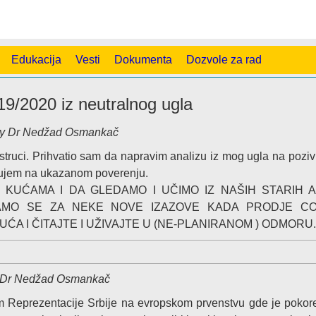
Edukacija
Vesti
Dokumenta
Dozvole za rad
9/2020 iz neutralnog ugla
y Dr Nedžad Osmankač
 struci. Prihvatio sam da napravim analizu iz mog ugla na pozi
jujem na ukazanom poverenju.
 KUĆAMA I DA GLEDAMO I UČIMO IZ NAŠIH STARIH A
MAMO SE ZA NEKE NOVE IZAZOVE KADA PRODJE C
ĆA I ČITAJTE I UŽIVAJTE U (NE-PLANIRANOM ) ODMORU.
Dr Nedžad Osmankač
 Reprezentacije Srbije na evropskom prvenstvu gde je pokore