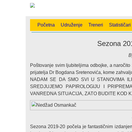
Početna
Udruženje
Treneri
Statističari
Sezona 201
B
Poštovanje svim ljubiteljima odbojke, a naročito
prijatelja Dr Bogdana Sretenovića, kome zahval
NADAM SE DA SMO SVI U STANOVIMA ILI
SREDJUJEMO PAPIROLOGIJU I PRIPRE
VANREDNA SITUACIJA, ZATO BUDITE KOD KU
Sezona 2019-20 počela je fantastičnim izdanjem