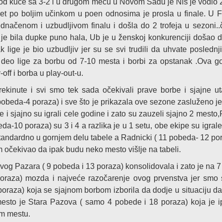
od kuće sa 3-2 i u drugom meču u Novom Sadu je Niš je vodio 2
opet po boljim učinkom u poen odnosima je prosla u finale. U F
dnačenom i uzbudljivom finalu i došla do 2 trofeja u sezoni..č
e je bila dupke puno hala, Ub je u ženskoj konkurenciji došao 
k lige je bio uzbudljiv jer su se svi trudili da uhvate poslednj
i deo lige za borbu od 7-10 mesta i borbi za opstanak .Ova g
-off i borba u play-out-u.
ekinute i svi smo tek sada očekivali prave borbe i sjajne u
beda-4 poraza) i sve što je prikazala ove sezone zasluženo je 
 i sjajno su igrali cele godine i zato su zauzeli sjajno 2 mesto,
a-10 poraza) su 3 i 4 a razlika je u 1 setu, obe ekipe su igrale
tandardno u gornjem delu tabele a Radnicki ( 11 pobeda- 12 por
m očekivao da ipak budu neko mesto višlje na tabeli.
og Pazara ( 9 pobeda i 13 poraza) konsolidovala i zato je na 7
oraza) mozda i najveće razočarenje ovog prvenstva jer smo s
poraza) koja se sjajnom borbom izborila da dodje u situaciju da
mesto je Stara Pazova ( samo 4 pobede i 18 poraza) koja je 
em mestu.