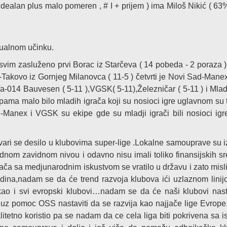
 idealan plus malo pomeren , # I + prijem ) ima Miloš Nikić ( 63%
dualnom učinku.
asvim zasluženo prvi Borac iz Starčeva ( 14 pobeda - 2 poraza )
-Takovo iz Gornjeg Milanovca ( 11-5 ) četvrti je Novi Sad-Manex 
Va-014 Bauvesen ( 5-11 ),VGSK( 5-11),Železničar ( 5-11 ) i Ml
pama malo bilo mladih igrača koji su nosioci igre uglavnom su to
-Manex i VGSK su ekipe gde su mladji igrači bili nosioci igre 
vari se desilo u klubovima super-lige .Lokalne samouprave su 
dnom zavidnom nivou i odavno nisu imali toliko finansijskih s
grača sa medjunarodnim iskustvom se vratilo u državu i zato misl
odina,nadam se da će trend razvoja klubova ići uzlaznom linijo
, kao i svi evropski klubovi…nadam se da će naši klubovi nast
a uz pomoc OSS nastaviti da se razvija kao najjače lige Evrop
litetno koristio pa se nadam da ce cela liga biti pokrivena sa i