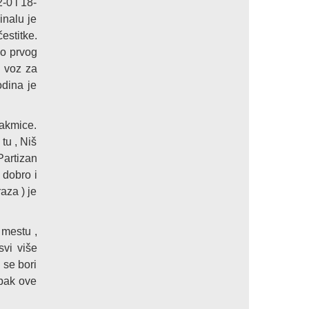
-0 i 18-
inalu je
estitke.
do prvog
i voz za
odina je
takmice.
tu , Niš
Partizan
 dobro i
aza ) je
 mestu ,
vi više
 se bori
ipak ove