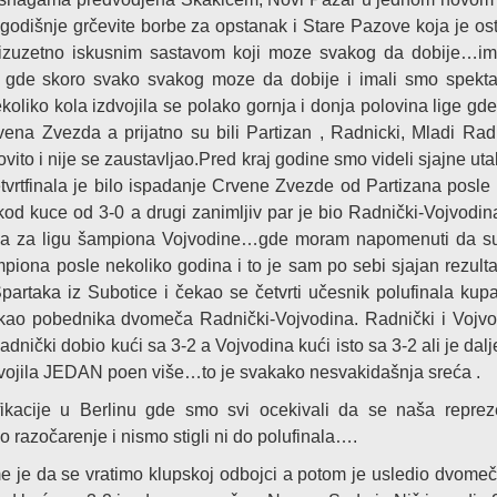
logodišnje grčevite borbe za opstanak i Stare Pazove koja je os
a izuzetno iskusnim sastavom koji moze svakog da dobije…im
 gde skoro svako svakog moze da dobije i imali smo spekta
oliko kola izdvojila se polako gornja i donja polovina lige gde
vena Zvezda a prijatno su bili Partizan , Radnicki, Mladi Radn
ovito i nije se zaustavljao.Pred kraj godine smo videli sjajne ut
cetvrtfinala je bilo ispadanje Crvene Zvezde od Partizana posl
d kuce od 3-0 a drugi zanimljiv par je bio Radnički-Vojvodina
ija za ligu šampiona Vojvodine…gde moram napomenuti da su
ampiona posle nekoliko godina i to je sam po sebi sjajan rezulta
artaka iz Subotice i čekao se četvrti učesnik polufinala kupa
čekao pobednika dvomeča Radnički-Vojvodina. Radnički i Vojv
dnički dobio kući sa 3-2 a Vojvodina kući isto sa 3-2 ali je dalj
osvojila JEDAN poen više…to je svakako nesvakidašnja sreća .
kacije u Berlinu gde smo svi ocekivali da se naša repreze
ko razočarenje i nismo stigli ni do polufinala….
eme je da se vratimo klupskoj odbojci a potom je usledio dvome