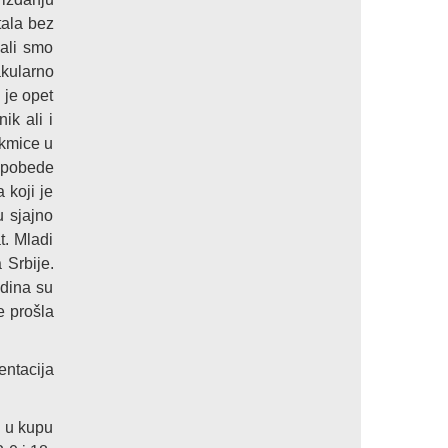
tala bez
ali smo
kularno
 je opet
ik ali i
akmice u
e pobede
 koji je
 sjajno
t. Mladi
 Srbije.
odina su
e prošla
ntacija
č u kupu