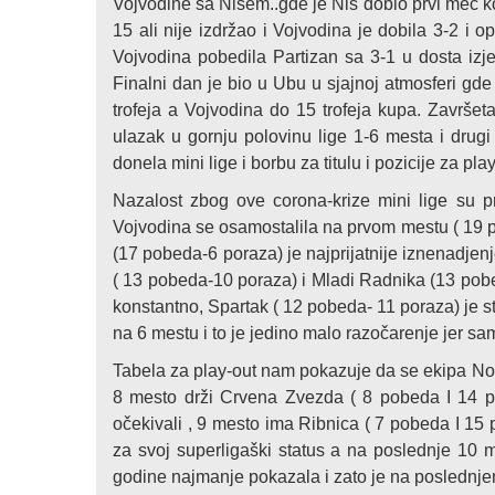
Vojvodine sa Nišem..gde je Niš dobio prvi meč k
15 ali nije izdržao i Vojvodina je dobila 3-2 i 
Vojvodina pobedila Partizan sa 3-1 u dosta izje
Finalni dan je bio u Ubu u sjajnoj atmosferi gd
trofeja a Vojvodina do 15 trofeja kupa. Završeta
ulazak u gornju polovinu lige 1-6 mesta i drug
donela mini lige i borbu za titulu i pozicije za play
Nazalost zbog ove corona-krize mini lige su pr
Vojvodina se osamostalila na prvom mestu ( 19 po
(17 pobeda-6 poraza) je najprijatnije iznenadjenje
( 13 pobeda-10 poraza) i Mladi Radnika (13 pobed
konstantno, Spartak ( 12 pobeda- 11 poraza) je s
na 6 mestu i to je jedino malo razočarenje jer sa
Tabela za play-out nam pokazuje da se ekipa Nov
8 mesto drži Crvena Zvezda ( 8 pobeda I 14 p
očekivali , 9 mesto ima Ribnica ( 7 pobeda I 15 
za svoj superligaški status a na poslednje 10 
godine najmanje pokazala i zato je na poslednj