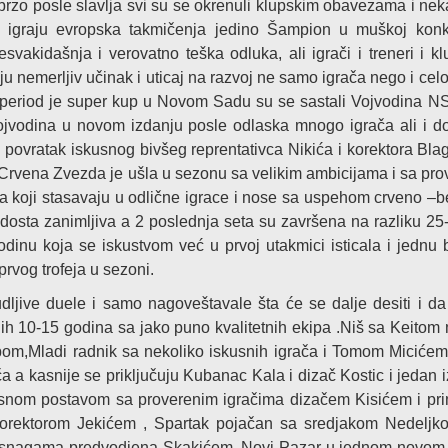
brzo posle slavlja svi su se okrenuli klupskim obavezama i nek
 igraju evropska takmičenja jedino Šampion u muškoj konku
vakidašnja i verovatno teška odluka, ali igrači i treneri i kl
ju nemerljiv učinak i uticaj na razvoj ne samo igrača nego i ce
i period je super kup u Novom Sadu su se sastali Vojvodina
ojvodina u novom izdanju posle odlaska mnogo igrača ali i d
 povratak iskusnog bivšeg reprentativca Nikića i korektora Bla
, a Crvena Zvezda je ušla u sezonu sa velikim ambicijama i sa pr
a koji stasavaju u odlične igrace i nose sa uspehom crveno –be
 dosta zanimljiva a 2 poslednja seta su završena na razliku 25
odinu koja se iskustvom već u prvoj utakmici isticala i jednu
rvog trofeja u sezoni.
dljive duele i samo nagoveštavale šta će se dalje desiti i da
ih 10-15 godina sa jako puno kvalitetnih ekipa .Niš sa Keitom
ipom,Mladi radnik sa nekoliko iskusnih igrača i Tomom Miciće
ača a kasnije se priključuju Kubanac Kala i dizač Kostic i jedan 
usnom postavom sa proverenim igračima dizačem Kisićem i pr
korektorom Jekićem , Spartak pojačan sa sredjakom Nedeljko
 snagama predvodjena Skakićem, Novi Pazar u jednom novom 