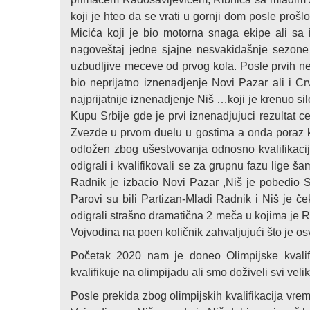
koji je hteo da se vrati u gornji dom posle proš
Micića koji je bio motorna snaga ekipe ali s
nagoveštaj jedne sjajne nesvakidašnje sezone
uzbudljive meceve od prvog kola. Posle prvih nek
bio neprijatno iznenadjenje Novi Pazar ali i Cr
najprijatnije iznenadjenje Niš …koji je krenuo sil
Kupu Srbije gde je prvi iznenadjujuci rezultat 
Zvezde u prvom duelu u gostima a onda poraz ko
odložen zbog ušestvovanja odnosno kvalifikac
odigrali i kvalifikovali se za grupnu fazu lige š
Radnik je izbacio Novi Pazar ,Niš je pobedio Sp
Parovi su bili Partizan-Mladi Radnik i Niš je 
odigrali strašno dramatična 2 meča u kojima je Ra
Vojvodina na poen količnik zahvaljujući što je 
Početak 2020 nam je doneo Olimpijske kvalifi
kvalifikuje na olimpijadu ali smo doživeli svi veli
Posle prekida zbog olimpijskih kvalifikacija vr