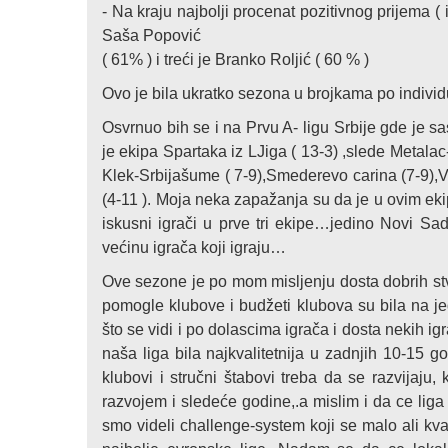
- Na kraju najbolji procenat pozitivnog prijema (
Saša Popović
( 61% ) i treći je Branko Roljić ( 60 % )
Ovo je bila ukratko sezona u brojkama po indivi
Osvrnuo bih se i na Prvu A- ligu Srbije gde je s
je ekipa Spartaka iz LJiga ( 13-3) ,slede Metalac
Klek-Srbijašume ( 7-9),Smederevo carina (7-9),
(4-11 ). Moja neka zapažanja su da je u ovim eki
iskusni igrači u prve tri ekipe…jedino Novi Sad
većinu igrača koji igraju…
Ove sezone je po mom misljenju dosta dobrih st
pomogle klubove i budžeti klubova su bila na je
što se vidi i po dolascima igrača i dosta nekih i
naša liga bila najkvalitetnija u zadnjih 10-15 g
klubovi i stručni štabovi treba da se razvijaju
razvojem i sledeće godine,.a mislim i da ce lig
smo videli challenge-system koji se malo ali kva