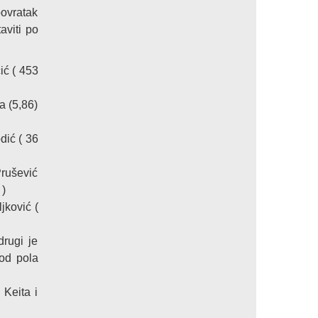
povratak
aviti po
ić ( 453
a (5,86)
dić ( 36
Prušević
 )
jković (
drugi je
 od pola
 Keita i