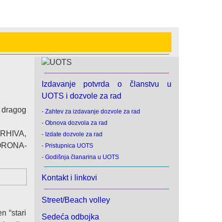
Izdavanje potvrda o članstvu u
UOTS i dozvole za rad
v dragog
-
Zahtev za izdavanje dozvole za rad
-
Obnova dozvola za rad
RHIVA,
-
Izdate dozvole za rad
ORONA-
-
Pristupnica UOTS
-
Godišnja članarina u UOTS
Kontakt i linkovi
Street/Beach volley
n “stari
Sedeća odbojka