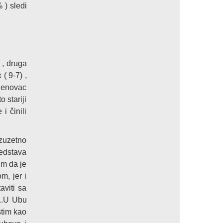
 ) sledi
 , druga
( 9-7) ,
adenovac
 stariji
i činili
izuzetno
redstava
im da je
m, jer i
aviti sa
e..U Ubu
stim kao