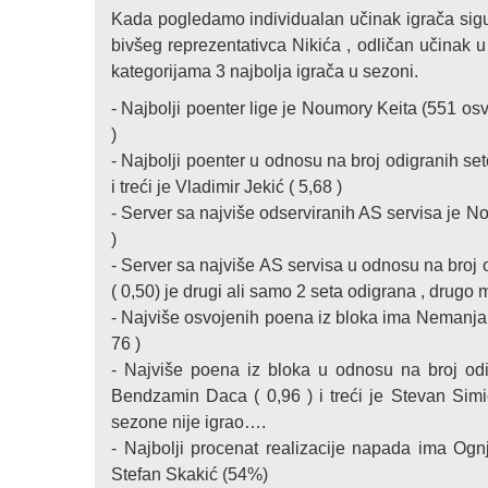
Kada pogledamo individualan učinak igrača sigur
bivšeg reprezentativca Nikića , odličan učinak 
kategorijama 3 najbolja igrača u sezoni.
- Najbolji poenter lige je Noumory Keita (551 osvo
)
- Najbolji poenter u odnosu na broj odigranih se
i treći je Vladimir Jekić ( 5,68 )
- Server sa najviše odserviranih AS servisa je No
)
- Server sa najviše AS servisa u odnosu na broj 
( 0,50) je drugi ali samo 2 seta odigrana , drugo 
- Najviše osvojenih poena iz bloka ima Nemanja 
76 )
- Najviše poena iz bloka u odnosu na broj odi
Bendzamin Daca ( 0,96 ) i treći je Stevan Simi
sezone nije igrao….
- Najbolji procenat realizacije napada ima Ogn
Stefan Skakić (54%)