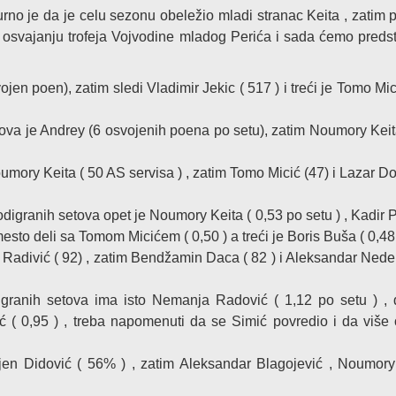
no je da je celu sezonu obeležio mladi stranac Keita , zatim 
u osvajanju trofeja Vojvodine mladog Perića i sada ćemo predst
jen poen), zatim sledi Vladimir Jekic ( 517 ) i treći je Tomo Mic
tova je Andrey (6 osvojenih poena po setu), zatim Noumory Keit
umory Keita ( 50 AS servisa ) , zatim Tomo Micić (47) i Lazar Do
odigranih setova opet je Noumory Keita ( 0,53 po setu ) , Kadir 
mesto deli sa Tomom Micićem ( 0,50 ) a treći je Boris Buša ( 0,48
Radivić ( 92) , zatim Bendžamin Daca ( 82 ) i Aleksandar Nedel
granih setova ima isto Nemanja Radović ( 1,12 po setu ) , 
ć ( 0,95 ) , treba napomenuti da se Simić povredio i da više
jen Didović ( 56% ) , zatim Aleksandar Blagojević , Noumory