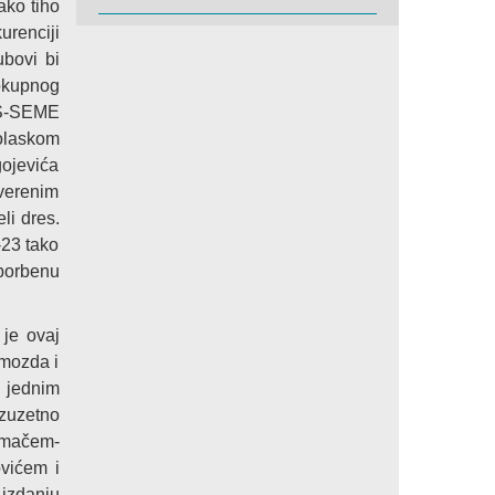
ako tiho
renciji
ubovi bi
lokupnog
 NS-SEME
olaskom
gojevića
overenim
li dres.
-23 tako
 borbenu
 je ovaj
 mozda i
m jednim
izuzetno
imačem-
vićem i
izdanju