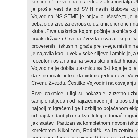
kontinent” i osvojena jos jedna zlatna medalja.U
je prošla vest da od SVIH nasih klubova koji
Vojvodina NS-SEME je prijavila ušesće,to je nes
trebalo da žive za evropske utakmice jer one ima
kluba .Prva utakmica kojom počinje takmičarsk
prvak države i Crvena Zvezda osvajač kupa. V
proverenih i iskusnih igrača pre svega mislim na
je najavila kao i uvek visoke ciljeve i ambicije
receptom oslanjanja na svoju školu mladih igrač
Vojvodina je dobila utakmicu sa 3-1 koja je bila
da smo imali priliku da vidimo jednu novu Vojv
Crvenu Zvezdu. Čestitke Vojvodini na osvajanju p
Prve utakmice u ligi su pokazale izuzetno uzbu
šampionat jedan od najizjednačenijih u poslednj
najboljim igračem lige i ozbiljno pojačanom ek
od najstandardijih i najkvalitetnijih domaćih igr
jak sastav ,Partizan sa kompletnom novom isk
korektorom Nikolićem, Radnički sa izuzetnim 
primačem Radosavljevićem, Ribnica sa mladim