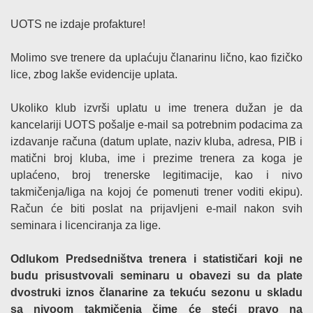
UOTS ne izdaje profakture!
Molimo sve trenere da uplaćuju članarinu lično, kao fizičko
lice, zbog lakše evidencije uplata.
Ukoliko klub izvrši uplatu u ime trenera dužan je da
kancelariji UOTS pošalje e-mail sa potrebnim podacima za
izdavanje računa (datum uplate, naziv kluba, adresa, PIB i
matični broj kluba, ime i prezime trenera za koga je
uplaćeno, broj trenerske legitimacije, kao i nivo
takmičenja/liga na kojoj će pomenuti trener voditi ekipu).
Račun će biti poslat na prijavljeni e-mail nakon svih
seminara i licenciranja za lige.
Odlukom Predsedništva trenera i statističari koji ne
budu prisustvovali seminaru u obavezi su da plate
dvostruki iznos članarine za tekuću sezonu u skladu
sa nivoom takmičenja čime će steći pravo na