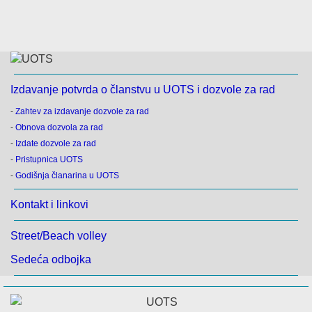
Izdavanje potvrda o članstvu u UOTS i dozvole za rad
-
Zahtev za izdavanje dozvole za rad
-
Obnova dozvola za rad
-
Izdate dozvole za rad
-
Pristupnica UOTS
-
Godišnja članarina u UOTS
Kontakt i linkovi
Street/Beach volley
Sedeća odbojka