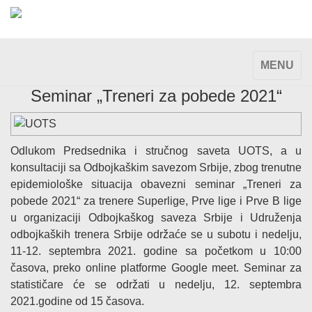
TOGGLE
MENU
NAVIGAT
Seminar „Treneri za pobede 2021“
Odlukom Predsednika i stručnog saveta UOTS, a u
konsultaciji sa Odbojkaškim savezom Srbije, zbog trenutne
epidemiološke situacija obavezni seminar „Treneri za
pobede 2021“ za trenere Superlige, Prve lige i Prve B lige
u organizaciji Odbojkaškog saveza Srbije i Udruženja
odbojkaških trenera Srbije održaće se u subotu i nedelju,
11-12. septembra 2021. godine sa početkom u 10:00
časova, preko online platforme Google meet. Seminar za
statističare će se održati u nedelju, 12. septembra
2021.godine od 15 časova.