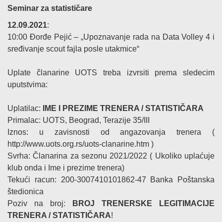
Seminar za statističare
12.09.2021
:
10:00 Đorđe Pejić – „Upoznavanje rada na Data Volley 4 i
sređivanje scout fajla posle utakmice“
Uplate članarine UOTS treba izvrsiti prema sledecim
uputstvima:
Uplatilac:
IME I PREZIME TRENERA / STATISTIČARA
Primalac: UOTS, Beograd, Terazije 35/III
Iznos: u zavisnosti od angazovanja trenera (
http://www.uots.org.rs/uots-clanarine.htm )
Svrha: Članarina za sezonu 2021/2022 ( Ukoliko uplaćuje
klub onda i Ime i prezime trenera)
Tekući racun: 200-3007410101862-47 Banka Poštanska
štedionica
Poziv na broj:
BROJ TRENERSKE LEGITIMACIJE
TRENERA / STATISTIČARA
!