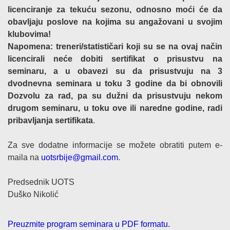
licenciranje za tekuću sezonu, odnosno moći će da
obavljaju poslove na kojima su angažovani u svojim
klubovima!
Napomena: treneri/statističari koji su se na ovaj način
licencirali neće dobiti sertifikat o prisustvu na
seminaru, a u obavezi su da prisustvuju na 3
dvodnevna seminara u toku 3 godine da bi obnovili
Dozvolu za rad, pa su dužni da prisustvuju nekom
drugom seminaru, u toku ove ili naredne godine, radi
pribavljanja sertifikata
.
Za sve dodatne informacije se možete obratiti putem e-
maila na
uotsrbije@gmail.com
.
Predsednik UOTS
Duško Nikolić
Preuzmite program seminara u PDF formatu.