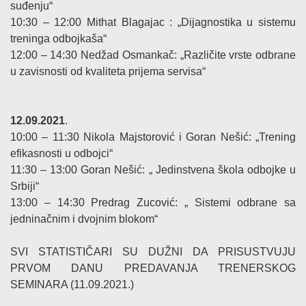
suđenju“
10:30 – 12:00 Mithat Blagajac : „Dijagnostika u sistemu
treninga odbojkaša“
12:00 – 14:30 Nedžad Osmankač: „Različite vrste odbrane
u zavisnosti od kvaliteta prijema servisa“
12.09.2021
.
10:00 – 11:30 Nikola Majstorović i Goran Nešić: „Trening
efikasnosti u odbojci“
11:30 – 13:00 Goran Nešić: „ Jedinstvena škola odbojke u
Srbiji“
13:00 – 14:30 Predrag Zucović: „ Sistemi odbrane sa
jedninačnim i dvojnim blokom“
SVI STATISTIČARI SU DUŽNI DA PRISUSTVUJU
PRVOM DANU PREDAVANJA TRENERSKOG
SEMINARA (11.09.2021.)