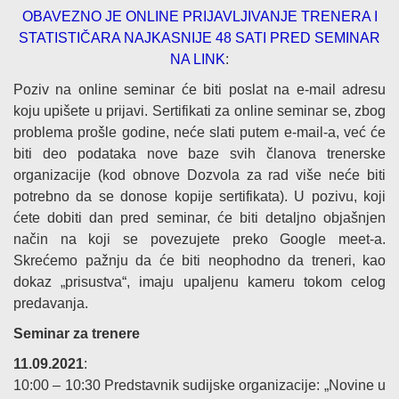
OBAVEZNO JE ONLINE PRIJAVLJIVANJE TRENERA I
STATISTIČARA NAJKASNIJE 48 SATI PRED SEMINAR
NA LINK
:
Poziv na online seminar će biti poslat na e-mail adresu
koju upišete u prijavi. Sertifikati za online seminar se, zbog
problema prošle godine, neće slati putem e-mail-a, već će
biti deo podataka nove baze svih članova trenerske
organizacije (kod obnove Dozvola za rad više neće biti
potrebno da se donose kopije sertifikata). U pozivu, koji
ćete dobiti dan pred seminar, će biti detaljno objašnjen
način na koji se povezujete preko Google meet-a.
Skrećemo pažnju da će biti neophodno da treneri, kao
dokaz „prisustva“, imaju upaljenu kameru tokom celog
predavanja.
Seminar za trenere
11.09.2021
:
10:00 – 10:30 Predstavnik sudijske organizacije: „Novine u