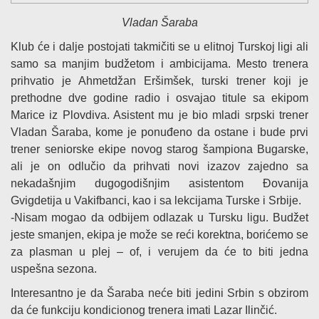
Vladan Šaraba
Klub će i dalje postojati takmičiti se u elitnoj Turskoj ligi ali
samo sa manjim budžetom i ambicijama. Mesto trenera
prihvatio je Ahmetdžan Eršimšek, turski trener koji je
prethodne dve godine radio i osvajao titule sa ekipom
Marice iz Plovdiva. Asistent mu je bio mladi srpski trener
Vladan Šaraba, kome je ponuđeno da ostane i bude prvi
trener seniorske ekipe novog starog šampiona Bugarske,
ali je on odlučio da prihvati novi izazov zajedno sa
nekadašnjim dugogodišnjim asistentom Đovanija
Gvigdetija u Vakifbanci, kao i sa lekcijama Turske i Srbije.
-Nisam mogao da odbijem odlazak u Tursku ligu. Budžet
jeste smanjen, ekipa je može se reći korektna, borićemo se
za plasman u plej – of, i verujem da će to biti jedna
uspešna sezona.
Interesantno je da Šaraba neće biti jedini Srbin s obzirom
da će funkciju kondicionog trenera imati Lazar Ilinčić.