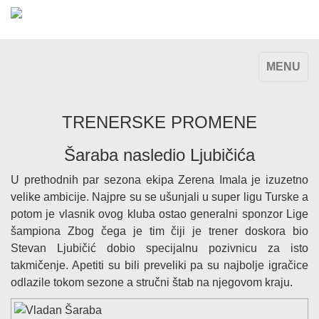
TOGGLE
MENU
NAVIGAT
TRENERSKE PROMENE
Šaraba nasledio Ljubičića
U prethodnih par sezona ekipa Zerena Imala je izuzetno
velike ambicije. Najpre su se ušunjali u super ligu Turske a
potom je vlasnik ovog kluba ostao generalni sponzor Lige
šampiona Zbog čega je tim čiji je trener doskora bio
Stevan Ljubičić dobio specijalnu pozivnicu za isto
takmičenje. Apetiti su bili preveliki pa su najbolje igračice
odlazile tokom sezone a stručni štab na njegovom kraju.