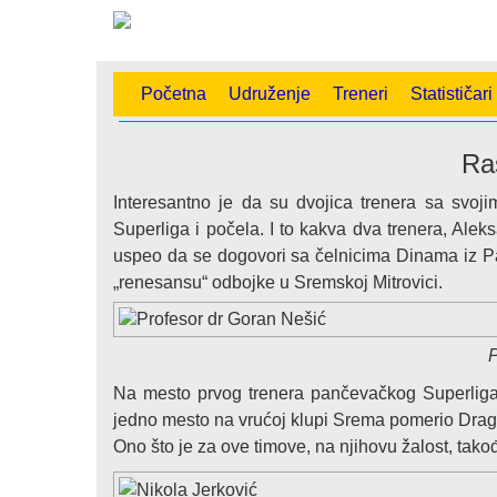
Početna
Udruženje
Treneri
Statističari
Ras
Interesantno je da su dvojica trenera sa svo
Superliga i počela. I to kakva dva trenera, Ale
uspeo da se dogovori sa čelnicima Dinama iz Pan
„renesansu“ odbojke u Sremskoj Mitrovici.
P
Na mesto prvog trenera pančevačkog Superligaša
jedno mesto na vrućoj klupi Srema pomerio Dra
Ono što je za ove timove, na njihovu žalost, tako