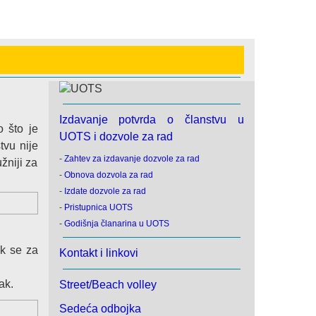
Izdavanje potvrda o članstvu u
 što je
UOTS i dozvole za rad
tvu nije
-
Zahtev za izdavanje dozvole za rad
žniji za
-
Obnova dozvola za rad
-
Izdate dozvole za rad
-
Pristupnica UOTS
-
Godišnja članarina u UOTS
ok se za
Kontakt i linkovi
ak.
Street/Beach volley
Sedeća odbojka