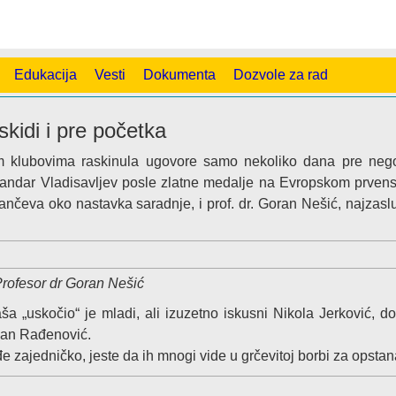
Edukacija
Vesti
Dokumenta
Dozvole za rad
kidi i pre početka
jim klubovima raskinula ugovore samo nekoliko dana pre nego
ksandar Vladisavljev posle zlatne medalje na Evropskom prvens
čeva oko nastavka saradnje, i prof. dr. Goran Nešić, najzaslu
rofesor dr Goran Nešić
 „uskočio“ je mladi, ali izuzetno iskusni Nikola Jerković, d
gan Rađenović.
đe zajedničko, jeste da ih mnogi vide u grčevitoj borbi za opstan