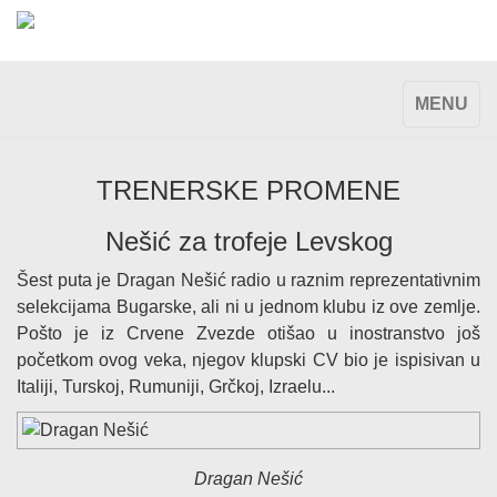
TOGGLE
MENU
NAVIGAT
TRENERSKE PROMENE
Nešić za trofeje Levskog
Šest puta je Dragan Nešić radio u raznim reprezentativnim
selekcijama Bugarske, ali ni u jednom klubu iz ove zemlje.
Pošto je iz Crvene Zvezde otišao u inostranstvo još
početkom ovog veka, njegov klupski CV bio je ispisivan u
Italiji, Turskoj, Rumuniji, Grčkoj, Izraelu...
Dragan Nešić