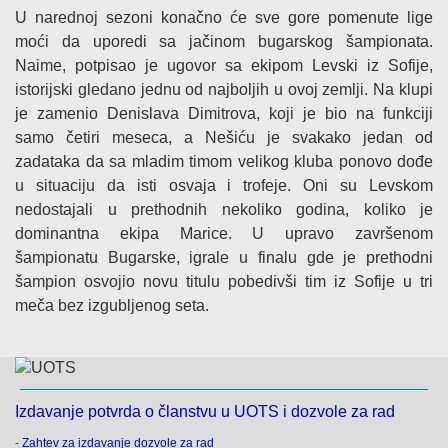
U narednoj sezoni konačno će sve gore pomenute lige
moći da uporedi sa jačinom bugarskog šampionata.
Naime, potpisao je ugovor sa ekipom Levski iz Sofije,
istorijski gledano jednu od najboljih u ovoj zemlji. Na klupi
je zamenio Denislava Dimitrova, koji je bio na funkciji
samo četiri meseca, a Nešiću je svakako jedan od
zadataka da sa mladim timom velikog kluba ponovo dođe
u situaciju da isti osvaja i trofeje. Oni su Levskom
nedostajali u prethodnih nekoliko godina, koliko je
dominantna ekipa Marice. U upravo završenom
šampionatu Bugarske, igrale u finalu gde je prethodni
šampion osvojio novu titulu pobedivši tim iz Sofije u tri
meča bez izgubljenog seta.
Izdavanje potvrda o članstvu u UOTS i dozvole za rad
-
Zahtev za izdavanje dozvole za rad