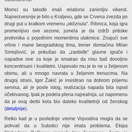
Momci su takođe imali relativno zanimljiv vikend.
Najneizvesnije je bilo u Kraljevu, gde se Crvena zvezda po
drugi put u kratkom vremenu „okliznula“. Ribnica, koja igra
promenljivo ove sezone, jumela je da izdrži pritiske
protivnika u pojedinim momentima utakmice. Znajući sve
vrline i mane beogradskog tima, trener domaćina Milan
Simojlović, je pokušao da „zaobiđe“ glavne igrače i
napadne one za koje je smatrao da nisu baš dovoljno
koncentrisani i kvalitetni. Uspevalo mu je to ne u željenom
obimu, ali u mnogo navrata u željenim trenucima. Na
drugoj strani, Igor Žakić je insistirao na dobrom prijemu
servisa, ali je posle istog, realizacija napada bila ispod
očekivanog. Ipak je podela plena najrealnija, uz napomenu
da je ovaj derbi kola bio daleko kvalitetniji od ženskog
(
detaljnije
).
Retko kad je u poslednje vreme Vojvodina mogla da se
pohvali da u Subotici nije imala problema. Ekipa