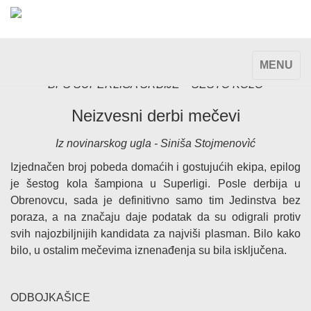
TOGGLE
MENU
NAVIGAT
BPŠ SUPERLIGA SRBIJE – ŠESTO KOLO
Neizvesni derbi mečevi
Iz novinarskog ugla - Siniša Stojmenovìć
Izjednačen broj pobeda domaćih i gostujućih ekipa, epilog
je šestog kola šampiona u Superligi. Posle derbija u
Obrenovcu, sada je definitivno samo tim Jedinstva bez
poraza, a na značaju daje podatak da su odigrali protiv
svih najozbiljnijih kandidata za najviši plasman. Bilo kako
bilo, u ostalim mečevima iznenađenja su bila isključena.
ODBOJKAŠICE