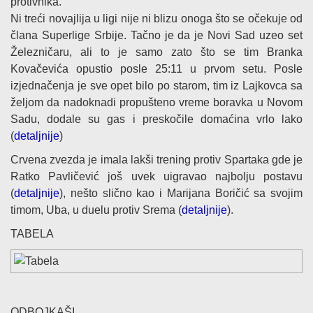
protivnika.
Ni treći novajlija u ligi nije ni blizu onoga što se očekuje od
člana Superlige Srbije. Tačno je da je Novi Sad uzeo set
Železničaru, ali to je samo zato što se tim Branka
Kovačevića opustio posle 25:11 u prvom setu. Posle
izjednačenja je sve opet bilo po starom, tim iz Lajkovca sa
željom da nadoknadi propušteno vreme boravka u Novom
Sadu, dodale su gas i preskočile domaćina vrlo lako
(
detaljnije
)
Crvena zvezda je imala lakši trening protiv Spartaka gde je
Ratko Pavličević još uvek uigravao najbolju postavu
(
detaljnije
), nešto slično kao i Marijana Boričić sa svojim
timom, Uba, u duelu protiv Srema (
detaljnije
).
TABELA
ODBOJKAŠI