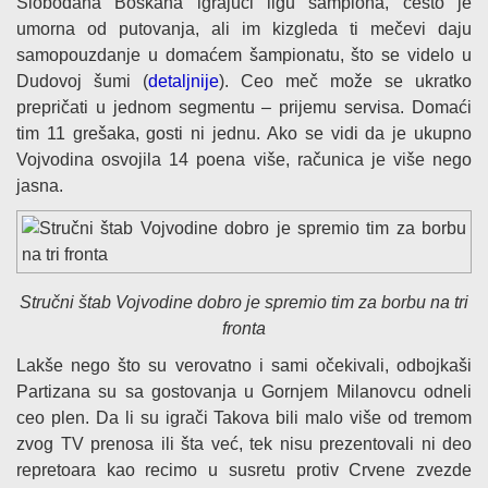
Slobodana Boškana igrajući ligu šampiona, često je
umorna od putovanja, ali im kizgleda ti mečevi daju
samopouzdanje u domaćem šampionatu, što se videlo u
Dudovoj šumi (
detaljnije
). Ceo meč može se ukratko
prepričati u jednom segmentu – prijemu servisa. Domaći
tim 11 grešaka, gosti ni jednu. Ako se vidi da je ukupno
Vojvodina osvojila 14 poena više, računica je više nego
jasna.
Stručni štab Vojvodine dobro je spremio tim za borbu na tri
fronta
Lakše nego što su verovatno i sami očekivali, odbojkaši
Partizana su sa gostovanja u Gornjem Milanovcu odneli
ceo plen. Da li su igrači Takova bili malo više od tremom
zvog TV prenosa ili šta već, tek nisu prezentovali ni deo
repretoara kao recimo u susretu protiv Crvene zvezde