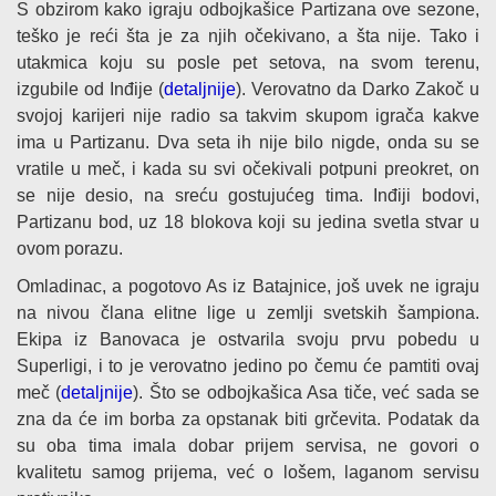
S obzirom kako igraju odbojkašice Partizana ove sezone,
teško je reći šta je za njih očekivano, a šta nije. Tako i
utakmica koju su posle pet setova, na svom terenu,
izgubile od Inđije (
detaljnije
). Verovatno da Darko Zakoč u
svojoj karijeri nije radio sa takvim skupom igrača kakve
ima u Partizanu. Dva seta ih nije bilo nigde, onda su se
vratile u meč, i kada su svi očekivali potpuni preokret, on
se nije desio, na sreću gostujućeg tima. Inđiji bodovi,
Partizanu bod, uz 18 blokova koji su jedina svetla stvar u
ovom porazu.
Omladinac, a pogotovo As iz Batajnice, još uvek ne igraju
na nivou člana elitne lige u zemlji svetskih šampiona.
Ekipa iz Banovaca je ostvarila svoju prvu pobedu u
Superligi, i to je verovatno jedino po čemu će pamtiti ovaj
meč (
detaljnije
). Što se odbojkašica Asa tiče, već sada se
zna da će im borba za opstanak biti grčevita. Podatak da
su oba tima imala dobar prijem servisa, ne govori o
kvalitetu samog prijema, već o lošem, laganom servisu