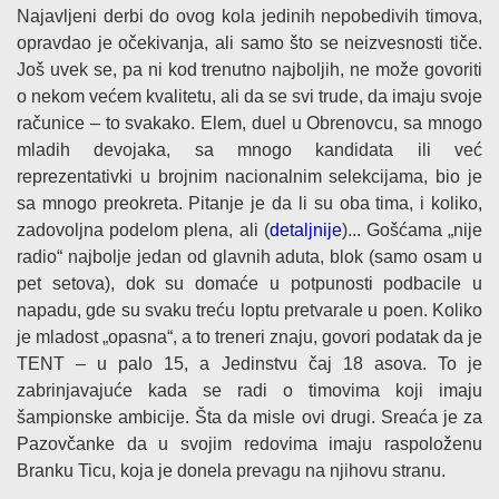
Najavljeni derbi do ovog kola jedinih nepobedivih timova,
opravdao je očekivanja, ali samo što se neizvesnosti tiče.
Još uvek se, pa ni kod trenutno najboljih, ne može govoriti
o nekom većem kvalitetu, ali da se svi trude, da imaju svoje
računice – to svakako. Elem, duel u Obrenovcu, sa mnogo
mladih devojaka, sa mnogo kandidata ili već
reprezentativki u brojnim nacionalnim selekcijama, bio je
sa mnogo preokreta. Pitanje je da li su oba tima, i koliko,
zadovoljna podelom plena, ali (
detaljnije
)... Gošćama „nije
radio“ najbolje jedan od glavnih aduta, blok (samo osam u
pet setova), dok su domaće u potpunosti podbacile u
napadu, gde su svaku treću loptu pretvarale u poen. Koliko
je mladost „opasna“, a to treneri znaju, govori podatak da je
TENT – u palo 15, a Jedinstvu čaj 18 asova. To je
zabrinjavajuće kada se radi o timovima koji imaju
šampionske ambicije. Šta da misle ovi drugi. Sreaća je za
Pazovčanke da u svojim redovima imaju raspoloženu
Branku Ticu, koja je donela prevagu na njihovu stranu.