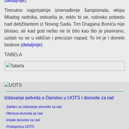
(
detaljnije
).
Trenutno najprijatnije iznenađenje šampionata, ekipa
Mladog radnika, ostvarila je, reklo bi se, rutinsku pobedu
nad debžitantom iz Novog Sada. Tim Dragana Bonića nije
blistao, ali kad god nešto ne bi bilo kao što je planirano,
uzdali su se u odličan i precizan napad. To im je i donelo
bodove (
detaljnije
).
TABELA
Izdavanje potvrda o članstvu u UOTS i dozvole za rad
-
Zahtev za izdavanje dozvole za rad
-
Obnova dozvola za rad
-
Izdate dozvole za rad
-
Pristupnica UOTS