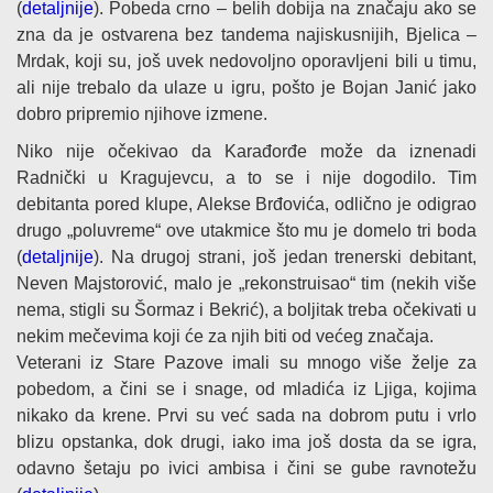
(
detaljnije
). Pobeda crno – belih dobija na značaju ako se
zna da je ostvarena bez tandema najiskusnijih, Bjelica –
Mrdak, koji su, još uvek nedovoljno oporavljeni bili u timu,
ali nije trebalo da ulaze u igru, pošto je Bojan Janić jako
dobro pripremio njihove izmene.
Niko nije očekivao da Karađorđe može da iznenadi
Radnički u Kragujevcu, a to se i nije dogodilo. Tim
debitanta pored klupe, Alekse Brđovića, odlično je odigrao
drugo „poluvreme“ ove utakmice što mu je domelo tri boda
(
detaljnije
). Na drugoj strani, još jedan trenerski debitant,
Neven Majstorović, malo je „rekonstruisao“ tim (nekih više
nema, stigli su Šormaz i Bekrić), a boljitak treba očekivati u
nekim mečevima koji će za njih biti od većeg značaja.
Veterani iz Stare Pazove imali su mnogo više želje za
pobedom, a čini se i snage, od mladića iz Ljiga, kojima
nikako da krene. Prvi su već sada na dobrom putu i vrlo
blizu opstanka, dok drugi, iako ima još dosta da se igra,
odavno šetaju po ivici ambisa i čini se gube ravnotežu