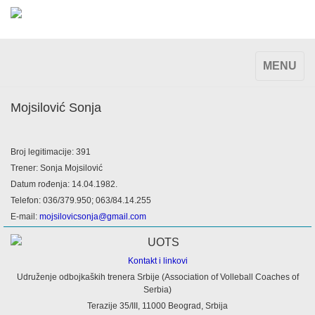
TOGGLE
MENU
NAVIGAT
Mojsilović Sonja
Broj legitimacije: 391
Trener: Sonja Mojsilović
Datum rođenja: 14.04.1982.
Telefon: 036/379.950; 063/84.14.255
E-mail:
mojsilovicsonja@gmail.com
Kontakt i linkovi
Udruženje odbojkaških trenera Srbije (Association of Volleball Coaches of
Serbia)
Terazije 35/III, 11000 Beograd, Srbija