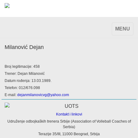
TOGGLE
MENU
NAVIGAT
Milanović Dejan
Broj legitimacije: 458
Trener: Dejan Milanović
Datum rođenja: 13.03.1989.
Telefon: 012/676.098
E-mail:
dejanmilanovicvg@yahoo.com
Kontakt i linkovi
Udruženje odbojkaških trenera Srbije (Association of Volleball Coaches of
Serbia)
Terazije 35/III, 11000 Beograd, Srbija