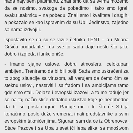
nada najvišem plasmanu. Znali smo da sa svima možemo
da se nosimo, svakoga da pobedimo i tako smo igrali
svaku utakmicu – na pobedu. Znali smo i kvalitete i drugih,
a pokazalo se kao ispravnim da su Ub i Jedinstvo, zajedno
sa nama izdvojili.
Ispostavilo se da su se vizije čelnika TENT – a i Milana
Gršića podudarile i da sve to sada daje nešto što jako
dobro i izgleda i funkcioniše.
- Imamo sjajne uslove, dobru atmosferu, celokupan
ambijent. Treniramo da bi bili bolji. Sada smo uskraćeni za
to zbog situacije sa virusom, ali verujem da ćemo čim se
steknu uslovi, nastaviti i sa fradom i sa ambicijama tamo
gde smo stali. Dolaze i evropski izazovi, a to me raduje jer
se na taj način stiče dodatno iskustvo koje je neophodno
da bi se postao igrač. Raduje me i to što će Srbija
konačnno, posle duže vremena, imati predstavnike u svim
evropskim takmičenjima. Siguran sam da će iz Obrenovca,
Stare Pazove i sa Uba u svet ići lepa slika, sa mnoštvom