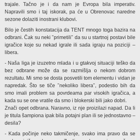
trajale. Tačno je i da nam je Evropa bila imperativ.
Napravili smo i taj iskorak, pa će u Obrenovac naredne
sezone dolaziti inostrani klubovi.
Bilo je čestih konstatacija da TENT mnogo toga bazira na
odbrani. Čak su neki "primetili" da su u startnoj postavi bile
igračice koje su nekad igrale ili sada igraju na poziciji –
libera.
- Naša liga je izuzetno mlada i u gtakvoj situaciji teško da
bez odbrane može da se razmišlja o nekom dobrom
rezultatu. Mi smo se dosta posvetili tom elementu i vidan je
napredak. Što se tiče "nekoliko libera", podestio bih da
smo imali problem sa povrdeama par visokih igračica, a
kada su se one vratile da smo i blokerski bili jako dobri.
Znači opet odbrana. Naravno, iz nje proizilazi napad. Da li
je titula šampiona ipak bila potajni plan ili se jednostavno –
desila?
- Kada počinje neko takmičenje, svako ima pravo da se