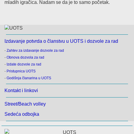
mladih igračica. Nadam se da je to samo početak.
Izdavanje potvrda o članstvu u UOTS i dozvole za rad
-
Zahtev za izdavanje dozvole za rad
-
Obnova dozvola za rad
-
Izdate dozvole za rad
-
Pristupnica UOTS
-
Godišnja članarina u UOTS
Kontakt i linkovi
Street/Beach volley
Sedeća odbojka