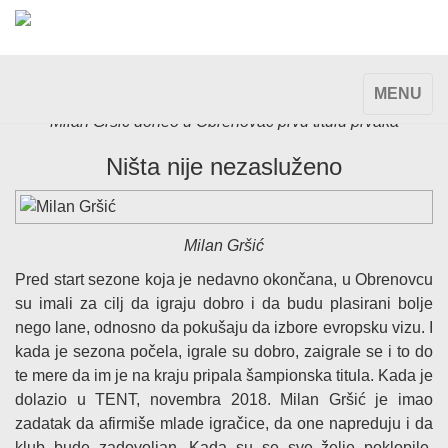
TOGGLE
MENU
NAVIGAT
Milan Gršić doneo u Obrenovac prvu titulu prvaka
Ništa nije nezasluženo
Milan Gršić
Pred start sezone koja je nedavno okončana, u Obrenovcu
su imali za cilj da igraju dobro i da budu plasirani bolje
nego lane, odnosno da pokušaju da izbore evropsku vizu. I
kada je sezona počela, igrale su dobro, zaigrale se i to do
te mere da im je na kraju pripala šampionska titula. Kada je
dolazio u TENT, novembra 2018. Milan Gršić je imao
zadatak da afirmiše mlade igračice, da one napreduju i da
klub bude zadovoljan. Kada su se sve želje poklopile,