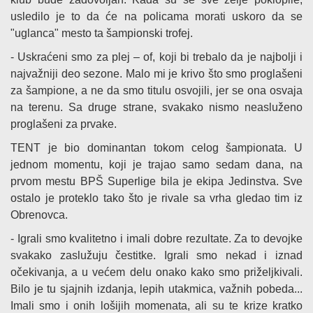
usledilo je to da će na policama morati uskoro da se
"uglanca" mesto ta šampionski trofej.
- Uskraćeni smo za plej – of, koji bi trebalo da je najbolji i
najvažniji deo sezone. Malo mi je krivo što smo proglašeni
za šampione, a ne da smo titulu osvojili, jer se ona osvaja
na terenu. Sa druge strane, svakako nismo neasluženo
proglašeni za prvake.
TENT je bio dominantan tokom celog šampionata. U
jednom momentu, koji je trajao samo sedam dana, na
prvom mestu BPŠ Superlige bila je ekipa Jedinstva. Sve
ostalo je proteklo tako što je rivale sa vrha gledao tim iz
Obrenovca.
- Igrali smo kvalitetno i imali dobre rezultate. Za to devojke
svakako zaslužuju čestitke. Igrali smo nekad i iznad
očekivanja, a u većem delu onako kako smo priželjkivali.
Bilo je tu sjajnih izdanja, lepih utakmica, važnih pobeda...
Imali smo i onih lošijih momenata, ali su te krize kratko