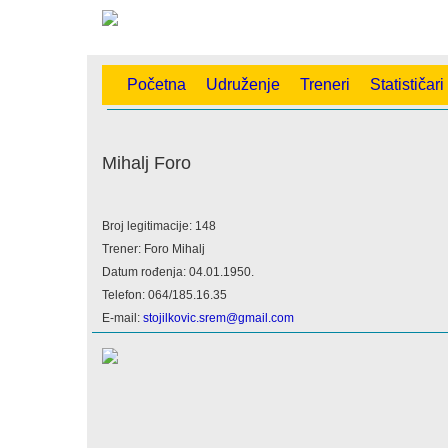
Početna
Udruženje
Treneri
Statističari
Mihalj Foro
Broj legitimacije: 148
Trener: Foro Mihalj
Datum rođenja: 04.01.1950.
Telefon: 064/185.16.35
E-mail:
stojilkovic.srem@gmail.com