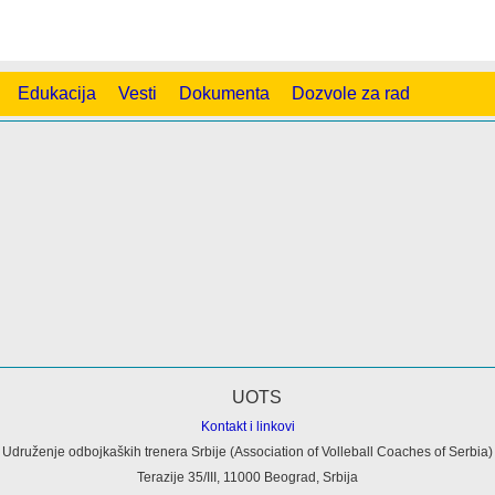
Edukacija
Vesti
Dokumenta
Dozvole za rad
Kontakt i linkovi
Udruženje odbojkaških trenera Srbije (Association of Volleball Coaches of Serbia)
Terazije 35/III, 11000 Beograd, Srbija