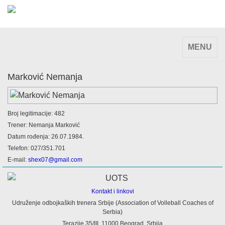
TOGGLE
MENU
NAVIGAT
Marković Nemanja
Broj legitimacije: 482
Trener: Nemanja Marković
Datum rođenja: 26.07.1984.
Telefon: 027/351.701
E-mail:
shex07@gmail.com
Kontakt i linkovi
Udruženje odbojkaških trenera Srbije (Association of Volleball Coaches of
Serbia)
Terazije 35/III, 11000 Beograd, Srbija