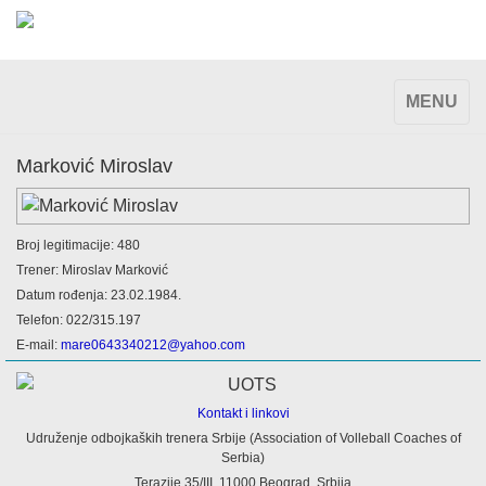
TOGGLE
MENU
NAVIGAT
Marković Miroslav
Broj legitimacije: 480
Trener: Miroslav Marković
Datum rođenja: 23.02.1984.
Telefon: 022/315.197
E-mail:
mare0643340212@yahoo.com
Kontakt i linkovi
Udruženje odbojkaških trenera Srbije (Association of Volleball Coaches of
Serbia)
Terazije 35/III, 11000 Beograd, Srbija