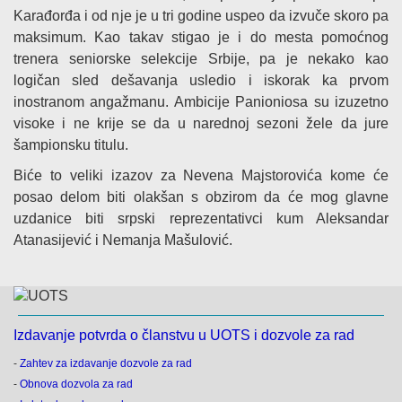
Karađorđa i od nje je u tri godine uspeo da izvuče skoro pa
maksimum. Kao takav stigao je i do mesta pomoćnog
trenera seniorske selekcije Srbije, pa je nekako kao
logičan sled dešavanja usledio i iskorak ka prvom
inostranom angažmanu. Ambicije Panioniosa su izuzetno
visoke i ne krije se da u narednoj sezoni žele da jure
šampionsku titulu.
Biće to veliki izazov za Nevena Majstorovića kome će
posao delom biti olakšan s obzirom da će mog glavne
uzdanice biti srpski reprezentativci kum Aleksandar
Atanasijević i Nemanja Mašulović.
Izdavanje potvrda o članstvu u UOTS i dozvole za rad
-
Zahtev za izdavanje dozvole za rad
-
Obnova dozvola za rad