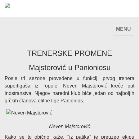
TOGGLE
MENU
NAVIGAT
TRENERSKE PROMENE
Majstorović u Panioniosu
Posle tri sezone provedene u funkciji prvog trenera
superligaša iz Topole, Neven Majstorović kreće put
inostranstva. Njegov naredni klub biće jedan od najboljih
grčkih članova elitne lige Panionios.
Neven Majstorović
Kako se to obično kaže, "iz patika" je preuzeo ekipu