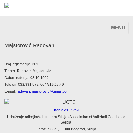
TOGGLE
MENU
NAVIGAT
Majstorović Radovan
Broj legitimacije: 369
Trener: Radovan Majstorović
Datum rođenja: 03.10.1952.
Telefon: 032/331.572; 064/219.25.49
E-mail:
radovan.majstorovic@gmail.com
Kontakt i linkovi
Udruženje odbojkaških trenera Srbije (Association of Volleball Coaches of
Serbia)
Terazije 35/III, 11000 Beograd, Srbija