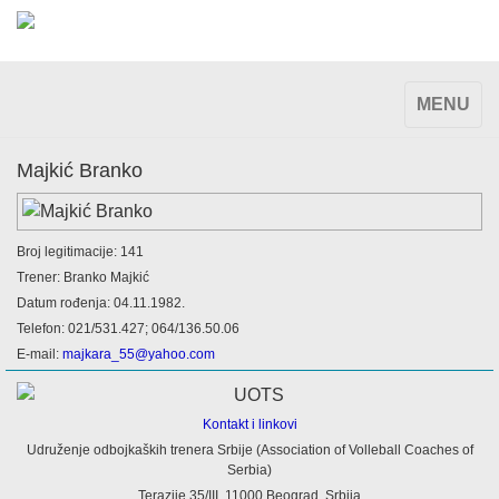
TOGGLE
MENU
NAVIGAT
Majkić Branko
Broj legitimacije: 141
Trener: Branko Majkić
Datum rođenja: 04.11.1982.
Telefon: 021/531.427; 064/136.50.06
E-mail:
majkara_55@yahoo.com
Kontakt i linkovi
Udruženje odbojkaških trenera Srbije (Association of Volleball Coaches of
Serbia)
Terazije 35/III, 11000 Beograd, Srbija