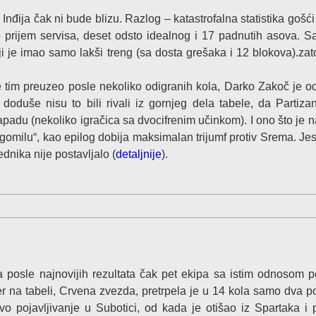
Inđija čak ni bude blizu. Razlog – katastrofalna statistika gošći
 prijem servisa, deset odsto idealnog i 17 padnutih asova. S
i je imao samo lakši treng (sa dosta grešaka i 12 blokova).zat
e tim preuzeo posle nekoliko odigranih kola, Darko Zakoč je o
oduše nisu to bili rivali iz gornjeg dela tabele, da Partiza
napadu (nekoliko igračica sa dvocifrenim učinkom). I ono što je na
 gomilu“, kao epilog dobija maksimalan trijumf protiv Srema. Jes
ednika nije postavljalo (
detaljnije
).
da posle najnovijih rezultata čak pet ekipa sa istim odnosom 
er na tabeli, Crvena zvezda, pretrpela je u 14 kola samo dva p
vo pojavljivanje u Subotici, od kada je otišao iz Spartaka i