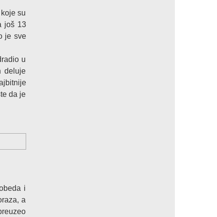
 koje su
a još 13
o je sve
dradio u
n deluje
jbitnije
te da je
pobeda i
oraza, a
 preuzeo