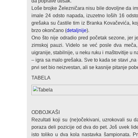
da poprave utisak.
Loše brojke Železničara nisu bile dovoljne da im 
imale 24 odsto napada, izuzetno loših 16 odsto
grešaka su častile tim iz Branka Kovačevića, koj
brzo okončano (
detaljnije
).
Ono što nije odradio pred početak sezone, jer j
zimskoj pauzi. Videlo se već posle dva meča, d
uigranije, stabilnije, u neku ruku i maštovitije u 
– igra sa malo grešaka. Sve to kada se stavi „na
prvi set bio neizvestan, ali se kasnije pitanje pob
TABELA
ODBOJKAŠI
Rezultati koji su (ne)očekivani, uzrokovali su 
poraza deli pozicije od dva do pet. Još uvek lid
isto toliko u dva kola nastavka šampionata. Pr