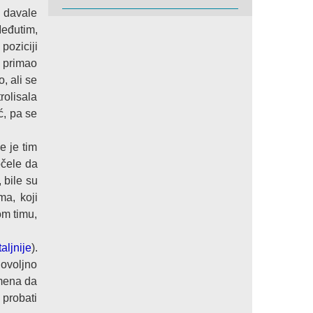
e davale
Međutim,
poziciji
e primao
, ali se
rolisala
ć, pa se
e je tim
očele da
 bile su
a, koji
om timu,
aljnije
).
dovoljno
emena da
 probati