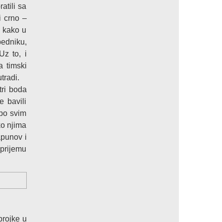
atili sa
i crno –
, kako u
bedniku,
Uz to, i
a timski
tradi.
tri boda
 bavili
 po svim
ko njima
apunov i
 prijemu
brojke u