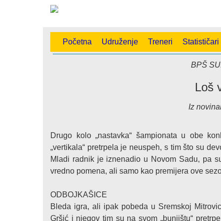
Početna
Udruženje
Treneri
Statističari
BPŠ SU
Loš v
Iz novina
Drugo kolo „nastavka“ šampionata u obe konk
„vertikala“ pretrpela je neuspeh, s tim što su 
Mladi radnik je iznenadio u Novom Sadu, pa su 
vredno pomena, ali samo kao premijera ove sez
ODBOJKAŠICE
Bleda igra, ali ipak pobeda u Sremskoj Mitrovi
Gršić i njegov tim su na svom „bunjištu“ pretrpe