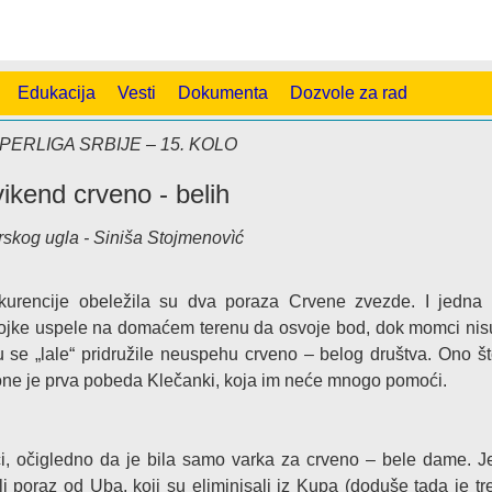
Edukacija
Vesti
Dokumenta
Dozvole za rad
PERLIGA SRBIJE – 15. KOLO
ikend crveno - belih
rskog ugla - Siniša Stojmenovìć
urencije obeležila su dva poraza Crvene zvezde. I jedna 
devojke uspele na domaćem terenu da osvoje bod, dok momci nisu
se „lale“ pridružile neuspehu crveno – belog društva. Ono št
one je prva pobeda Klečanki, koja im neće mnogo pomoći.
ci, očigledno da je bila samo varka za crveno – bele dame. J
li poraz od Uba, koji su eliminisali iz Kupa (doduše tada je tr