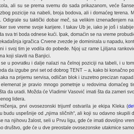
i kola, ali su se prema svemu do sada prikazanom, veće šans
zbog pozicije na nabeli, broja bodova, ali i domaćeg terena. 
). Odigrale su taktički dobar meč, sa velikim iznenađenjem na 
ker sve vreme svoje karijere. I takav Ub je, iako je još i slabij
 da sva tri boda odnese kući. Ipak, domaćin se na vreme probudio
kadašnja igračica Crvene zvezde je dominirala u napadu, kont
ani i svoj tim je vodila do pobede. Njoj uz rame Ljiljana rankovi
 koji slaviti na Banjici.
u povratku i dalje nalazi na čelnoj poziciji na tabeli, i u tom
leda da izgube prvi set od dobrog TENT – a, kako bi konačno p
šaka na prijemu servisa, odličan blok i izuzetno precizan napad,
i elemenat je pravio mnogo pometnje u redovima domaćeg tim
šta da uradi. Možda će Vladimir Vasović imati šta da zameri sv
enog lidera.
ičenja, prvi ovosezonski trijumf ostvarila je ekipa Kleka (
det
nu budu uspešnije od „njima sličnih“, ali koji su odavno skupili 
e na njihovu žalost, seli u Prvu ligu, gde će imati dovoljno vr
itno društvo, gde će u dve preostale ovosezonske utakmice samo