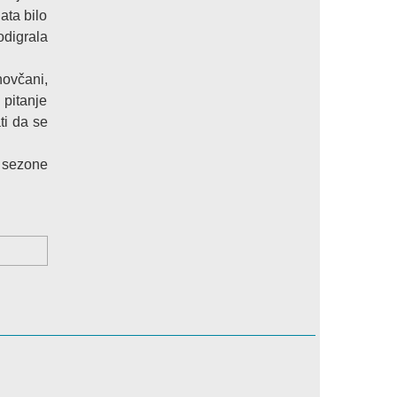
ata bilo
odigrala
novčani,
 pitanje
ti da se
e sezone