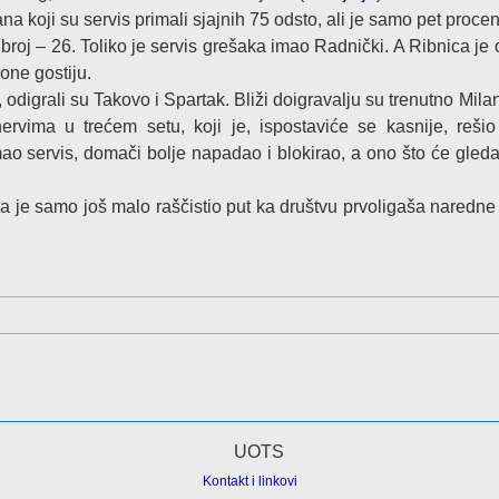
a koji su servis primali sjajnih 75 odsto, ali je samo pet procen
i broj – 26. Toliko je servis grešaka imao Radnički. A Ribnica je 
one gostiju.
, odigrali su Takovo i Spartak. Bliži doigravalju su trenutno Mila
nervima u trećem setu, koji je, ispostaviće se kasnije, rešio
imao servis, domači bolje napadao i blokirao, a ono što će gleda
jima je samo još malo raščistio put ka društvu prvoligaša naredn
Kontakt i linkovi