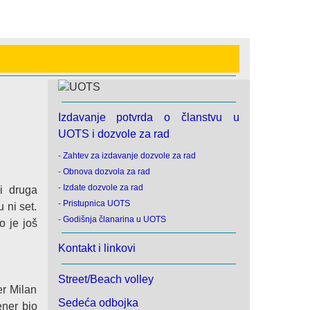
Izdavanje potvrda o članstvu u
UOTS i dozvole za rad
-
Zahtev za izdavanje dozvole za rad
-
Obnova dozvola za rad
-
Izdate dozvole za rad
i druga
-
Pristupnica UOTS
 ni set.
-
Godišnja članarina u UOTS
o je još
Kontakt i linkovi
Street/Beach volley
er Milan
Sedeća odbojka
ener bio