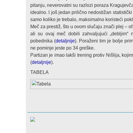
pitanju, neverovatni su razlozi poraza Kragujevčan
idealno. I još jedan prilično nedostižan statističk
samo koliko je trebalo, maksimalno koristeći pokl
Meč za prestiž, što u ovom slučaju znači plej – of
ali su ovaj meč dobili zahvaljujući „debljim“ 
pobednika (
detaljnije
). Poraženi tim je bolje pr
ne pominje jeste po 34 greške.
Partizan je imao lakši trening protiv Nišlija, ko
(
detaljnije
).
TABELA