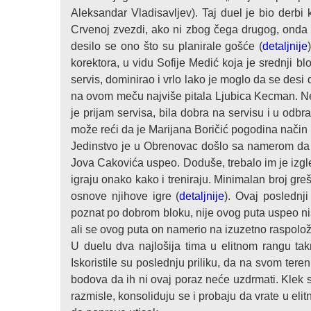
Aleksandar Vladisavljev). Taj duel je bio derb
Crvenoj zvezdi, ako ni zbog čega drugog, onda 
desilo se ono što su planirale gošće (
detaljnije
korektora, u vidu Sofije Medić koja je srednji blo
servis, dominirao i vrlo lako je moglo da se desi
na ovom meču najviše pitala Ljubica Kecman. Ne
je prijam servisa, bila dobra na servisu i u odbr
može reći da je Marijana Boričić pogodina način na
Jedinstvo je u Obrenovac došlo sa namerom da se 
Jova Cakovića uspeo. Doduše, trebalo im je izg
igraju onako kako i treniraju. Minimalan broj gre
osnove njihove igre (
detaljnije
). Ovaj poslednj
poznat po dobrom bloku, nije ovog puta uspeo ni
ali se ovog puta on namerio na izuzetno raspolož
U duelu dva najlošija tima u elitnom rangu takm
Iskoristile su poslednju priliku, da na svom tere
bodova da ih ni ovaj poraz neće uzdrmati. Klek s
razmisle, konsoliduju se i probaju da vrate u el