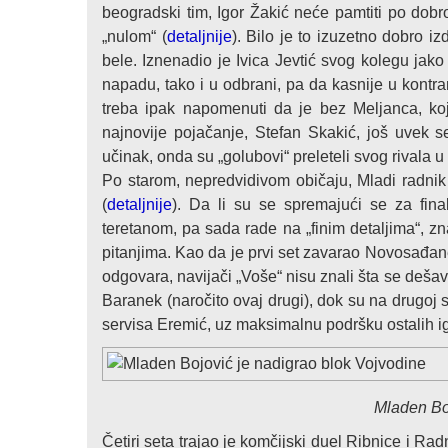
beogradski tim, Igor Žakić neće pamtiti po dobr
„nulom“ (
detaljnije
). Bilo je to izuzetno dobro i
bele. Iznenadio je Ivica Jevtić svog kolegu jako
napadu, tako i u odbrani, pa da kasnije u kontra
treba ipak napomenuti da je bez Meljanca, koj
najnovije pojačanje, Stefan Skakić, još uvek 
učinak, onda su „golubovi“ preleteli svog rivala 
Po starom, nepredvidivom običaju, Mladi radnik
(
detaljnije
). Da li su se spremajući se za fin
teretanom, pa sada rade na „finim detaljima“,
pitanjima. Kao da je prvi set zavarao Novosađan
odgovara, navijači „Voše“ nisu znali šta se deša
Baranek (naročito ovaj drugi), dok su na drugoj s
servisa Eremić, uz maksimalnu podršku ostalih ig
Mladen Bo
Četiri seta trajao je komčijski duel Ribnice i Rad