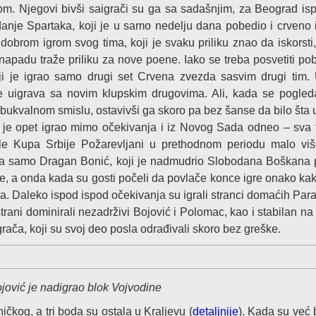
om. Njegovi bivši saigrači su ga sa sadašnjim, za Beograd ispr
zdanje Spartaka, koji je u samo nedelju dana pobedio i crveno 
 dobrom igrom svog tima, koji je svaku priliku znao da iskorsti
napadu traže priliku za nove poene. Iako se treba posvetiti po
i je igrao samo drugi set Crvena zvezda sasvim drugi tim. 
se uigrava sa novim klupskim drugovima. Ali, kada se pogled
u bukvalnom smislu, ostavivši ga skoro pa bez šanse da bilo šta u
 je opet igrao mimo očekivanja i iz Novog Sada odneo – sva 
ale Kupa Srbije Požarevljani u prethodnom periodu malo više
 zna samo Dragan Bonić, koji je nadmudrio Slobodana Boškana
e, a onda kada su gosti počeli da povlače konce igre onako ka
va. Daleko ispod ispod očekivanja su igrali stranci domaćih Par
trani dominirali nezadrživi Bojović i Polomac, kao i stabilan na
rača, koji su svoj deo posla odrađivali skoro bez greške.
jović je nadigrao blok Vojvodine
ničkog, a tri boda su ostala u Kraljevu (
detaljnije
). Kada su već 