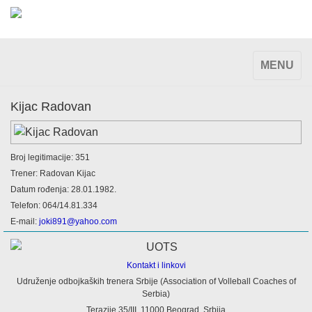
TOGGLE
MENU
NAVIGAT
Kijac Radovan
Broj legitimacije: 351
Trener: Radovan Kijac
Datum rođenja: 28.01.1982.
Telefon: 064/14.81.334
E-mail:
joki891@yahoo.com
Kontakt i linkovi
Udruženje odbojkaških trenera Srbije (Association of Volleball Coaches of
Serbia)
Terazije 35/III, 11000 Beograd, Srbija