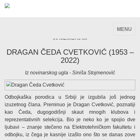
TOGGLE
MENU
NAVIGAT
IN MEMORIAM
DRAGAN ČEDA CVETKOVIĆ (1953 –
2022)
Iz novinarskog ugla - Siniša Stojmenovìć
Odbojkaška porodica u Srbiji je izgubila još jednog
izuzetnog člana. Preminuo je Dragan Cvetković, poznatiji
kao Čeda, dugogodišnji skaut mnogih klubova i
reprezentativnih selekcija. Bio je neko ko je spojio dve
ljubavi – znanje stečeno na Elektrotehničkom fakultetu i
odbojku, iz čega je kasnije izašlo ono što se danas zove