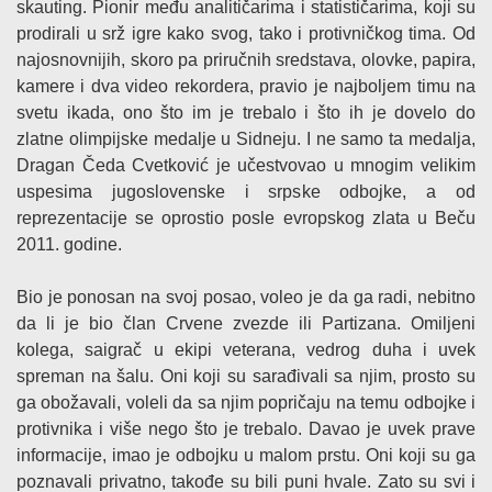
skauting. Pionir među analitičarima i statističarima, koji su
prodirali u srž igre kako svog, tako i protivničkog tima. Od
najosnovnijih, skoro pa priručnih sredstava, olovke, papira,
kamere i dva video rekordera, pravio je najboljem timu na
svetu ikada, ono što im je trebalo i što ih je dovelo do
zlatne olimpijske medalje u Sidneju. I ne samo ta medalja,
Dragan Čeda Cvetković je učestvovao u mnogim velikim
uspesima jugoslovenske i srpske odbojke, a od
reprezentacije se oprostio posle evropskog zlata u Beču
2011. godine.
Bio je ponosan na svoj posao, voleo je da ga radi, nebitno
da li je bio član Crvene zvezde ili Partizana. Omiljeni
kolega, saigrač u ekipi veterana, vedrog duha i uvek
spreman na šalu. Oni koji su sarađivali sa njim, prosto su
ga obožavali, voleli da sa njim popričaju na temu odbojke i
protivnika i više nego što je trebalo. Davao je uvek prave
informacije, imao je odbojku u malom prstu. Oni koji su ga
poznavali privatno, takođe su bili puni hvale. Zato su svi i