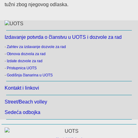
tužni zbog njegovog odlaska.
Izdavanje potvrda o članstvu u UOTS i dozvole za rad
-
Zahtev za izdavanje dozvole za rad
-
Obnova dozvola za rad
-
Izdate dozvole za rad
-
Pristupnica UOTS
-
Godišnja članarina u UOTS
Kontakt i linkovi
Street/Beach volley
Sedeća odbojka