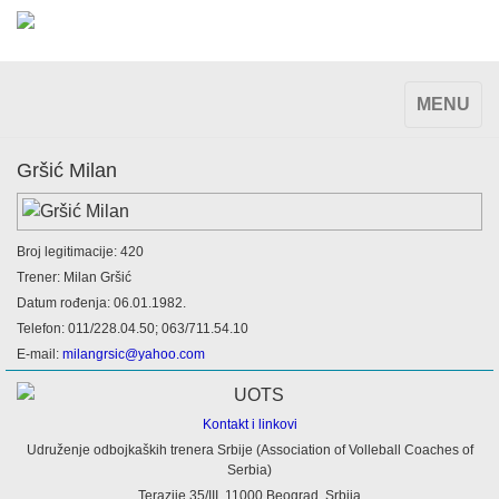
TOGGLE
MENU
NAVIGAT
Gršić Milan
Broj legitimacije: 420
Trener: Milan Gršić
Datum rođenja: 06.01.1982.
Telefon: 011/228.04.50; 063/711.54.10
E-mail:
milangrsic@yahoo.com
Kontakt i linkovi
Udruženje odbojkaških trenera Srbije (Association of Volleball Coaches of
Serbia)
Terazije 35/III, 11000 Beograd, Srbija