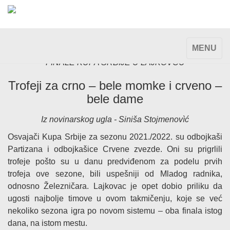
TOGGLE
MENU
NAVIGAT
FINALE KUPA SRBIJE U LAJKOVCU
Trofeji za crno – bele momke i crveno –
bele dame
Iz novinarskog ugla - Siniša Stojmenovìć
Osvajači Kupa Srbije za sezonu 2021./2022. su odbojkaši
Partizana i odbojkašice Crvene zvezde. Oni su prigrlili
trofeje pošto su u danu predviđenom za podelu prvih
trofeja ove sezone, bili uspešniji od Mladog radnika,
odnosno Železničara. Lajkovac je opet dobio priliku da
ugosti najbolje timove u ovom takmičenju, koje se već
nekoliko sezona igra po novom sistemu – oba finala istog
dana, na istom mestu.