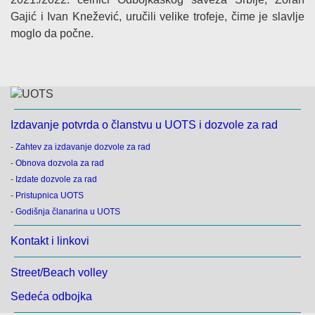
Gajić i Ivan Knežević, uručili velike trofeje, čime je slavlje
moglo da počne.
Izdavanje potvrda o članstvu u UOTS i dozvole za rad
-
Zahtev za izdavanje dozvole za rad
-
Obnova dozvola za rad
-
Izdate dozvole za rad
-
Pristupnica UOTS
-
Godišnja članarina u UOTS
Kontakt i linkovi
Street/Beach volley
Sedeća odbojka