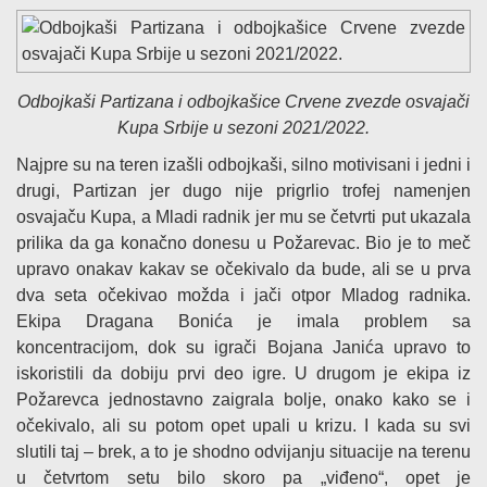
Odbojkaši Partizana i odbojkašice Crvene zvezde osvajači
Kupa Srbije u sezoni 2021/2022.
Najpre su na teren izašli odbojkaši, silno motivisani i jedni i
drugi, Partizan jer dugo nije prigrlio trofej namenjen
osvajaču Kupa, a Mladi radnik jer mu se četvrti put ukazala
prilika da ga konačno donesu u Požarevac. Bio je to meč
upravo onakav kakav se očekivalo da bude, ali se u prva
dva seta očekivao možda i jači otpor Mladog radnika.
Ekipa Dragana Bonića je imala problem sa
koncentracijom, dok su igrači Bojana Janića upravo to
iskoristili da dobiju prvi deo igre. U drugom je ekipa iz
Požarevca jednostavno zaigrala bolje, onako kako se i
očekivalo, ali su potom opet upali u krizu. I kada su svi
slutili taj – brek, a to je shodno odvijanju situacije na terenu
u četvrtom setu bilo skoro pa „viđeno“, opet je