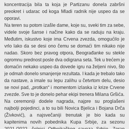
koncentracija bila ta koja je Partizanu donela zabršni
preokret i udarac od koga Mladi radnik nije uspeo da se
oporavi.
Na teren su potom izašle dame, koje su, sveki tim za sebe,
videle svoje šanse i načine kako da se raduju na kraju.
Međutim, iskustvo koje ima Crvena zvezda, omogućilo je
vrlo lako da se desi ono čemu se domaći tim nikako nije
nadao. Skoro bez pravog otpora, Beograđanke su stekle
ogromnu prednost posle dva odigrana seta. Tek u trećem je
domaćin nekako uspeo da dovede igru na željeni nivo, što
je odmah donelo smanjenje rezultata. I kada je trebalo tako
da nastave, a imale su lepu zalihu u četvrtom delu, desio
se novi pad, „protkan“ i momentom izlaska iz krize Crvene
zvezde. Sve to je donelo pehar ekipi trenera Milana Gršića.
Na ceremoniji dodele nagrada, najpre su proglašeni
najbolji pojedinci, a to su bili Novica Bjelica i Bojana Drča
(Živković), a najsvečaniji trenutak je bio kada su
kapitenima novih pobednika Kupa Srbije, za sezonu
2021./2022. čelnici Odbojkaškog saveza Srbije, Zoran