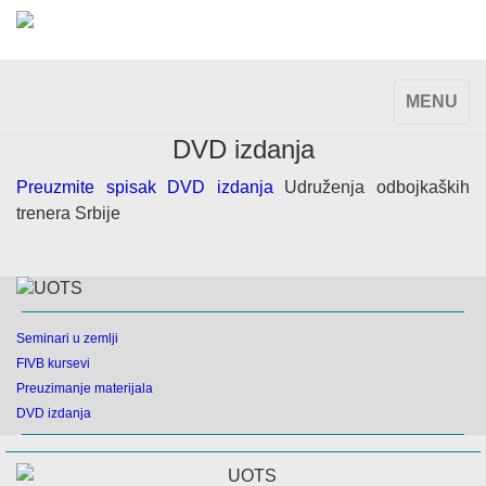
TOGGLE
MENU
NAVIGAT
DVD izdanja
Preuzmite spisak DVD izdanja
Udruženja odbojkaških
trenera Srbije
Seminari u zemlji
FIVB kursevi
Preuzimanje materijala
DVD izdanja