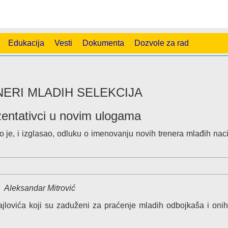
Edukacija
Vesti
Dokumenta
Dozvole za rad
NERI MLADIH SELEKCIJA
zentativci u novim ulogama
je, i izglasao, odluku o imenovanju novih trenera mlađih nac
Aleksandar Mitrović
lovića koji su zaduženi za praćenje mladih odbojkaša i onih