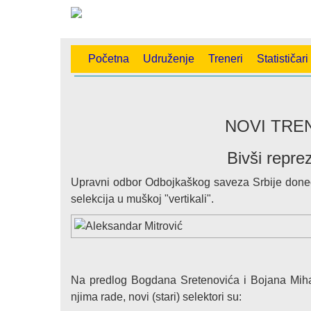
Početna
Udruženje
Treneri
Statističari
NOVI TRE
Bivši repre
Upravni odbor Odbojkaškog saveza Srbije doneo 
selekcija u muškoj "vertikali".
Na predlog Bogdana Sretenovića i Bojana Mihaj
njima rade, novi (stari) selektori su: