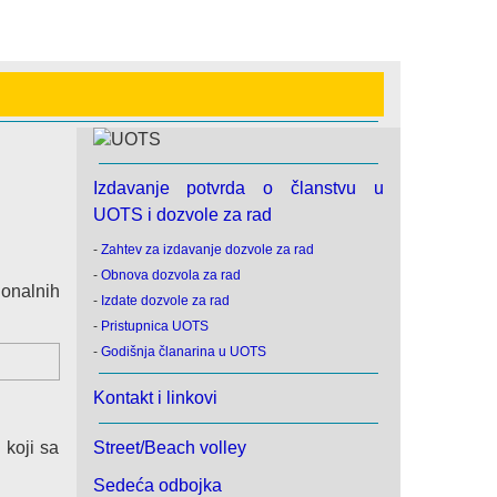
Izdavanje potvrda o članstvu u
UOTS i dozvole za rad
-
Zahtev za izdavanje dozvole za rad
-
Obnova dozvola za rad
ionalnih
-
Izdate dozvole za rad
-
Pristupnica UOTS
-
Godišnja članarina u UOTS
Kontakt i linkovi
 koji sa
Street/Beach volley
Sedeća odbojka