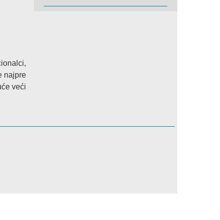
ionalci,
e najpre
uće veći