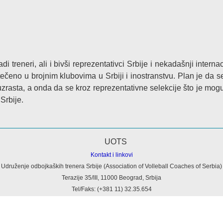
i treneri, ali i bivši reprezentativci Srbije i nekadašnji internac
stečeno u brojnim klubovima u Srbiji i inostranstvu. Plan je da s
uzrasta, a onda da se kroz reprezentativne selekcije što je mog
 Srbije.
Kontakt i linkovi
Udruženje odbojkaških trenera Srbije (Association of Volleball Coaches of Serbia)
Terazije 35/III, 11000 Beograd, Srbija
Tel/Faks: (+381 11) 32.35.654