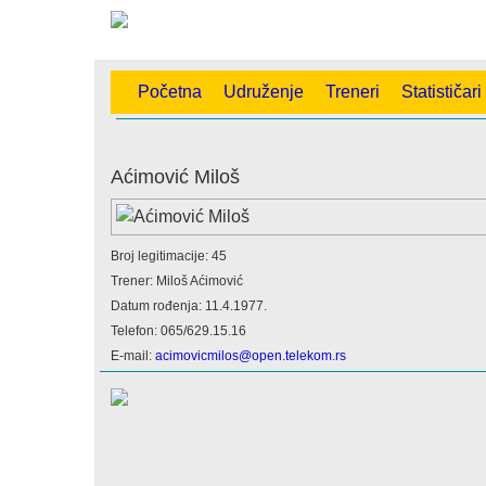
Početna
Udruženje
Treneri
Statističari
Aćimović Miloš
Broj legitimacije: 45
Trener: Miloš Aćimović
Datum rođenja: 11.4.1977.
Telefon: 065/629.15.16
E-mail:
acimovicmilos@open.telekom.rs