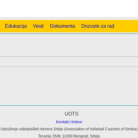
Edukacija
Vesti
Dokumenta
Dozvole za rad
Kontakt i linkovi
Udruženje odbojkaških trenera Srbije (Association of Volleball Coaches of Serbia)
Terazije 35/III, 11000 Beograd, Srbija