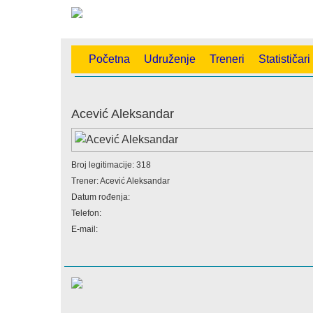
Početna
Udruženje
Treneri
Statističari
Acević Aleksandar
Broj legitimacije: 318
Trener: Acević Aleksandar
Datum rođenja:
Telefon:
E-mail: