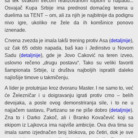
sa tek svakom trećom realizovanom loptom u napadu...
Osvajač Kupa Srbije ima prednost domaćeg terena u
duelima sa TENT – om, ali za njih je najbitnije da podignu
nivo igre, ukoliko ne žele da ih komšinice ponovo
iznenade.
Crvena zvezda je imala lakši trening protiv Asa (
detaljnije
),
uz čak 65 odsto napada, baš kao i Jedinstvo u Novom
Sadu (
detaljnije
), gde je Jovo Caković na teren izveo,
uslovno rečeno „drugu postavu“. Tako su veliki favoriti
šampionata Srbije, iz društva najboljih ispratili daleko
najlošije timove u takmičenju.
A lider je protutnjao kroz dvoranu Master. I ne samo to, već
će Železničar i u doigravanju igrati protiv crno – belih
devojaka, a posle ovog demonstriranja sile, i to ne u
najjačem sastavu, Partizanu se ne piše dobro (
detaljnije
).
Zna to i Darko Zakoč, ali i Branko Kovačević koji sa
ekipom iz Lajkovca ima najviše ambicije. Ova dva tima su
imala samo izjednačen broj blokova, po četiri, dok je sve