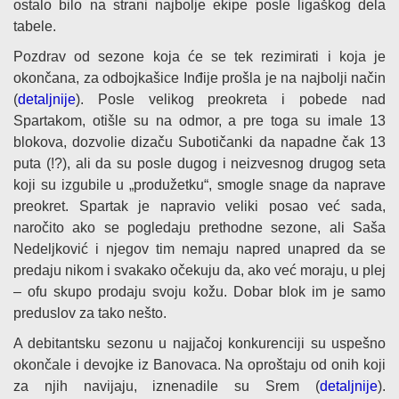
ostalo bilo na strani najbolje ekipe posle ligaškog dela
tabele.
Pozdrav od sezone koja će se tek rezimirati i koja je
okončana, za odbojkašice Inđije prošla je na najbolji način
(
detaljnije
). Posle velikog preokreta i pobede nad
Spartakom, otišle su na odmor, a pre toga su imale 13
blokova, dozvolie dizaču Subotičanki da napadne čak 13
puta (!?), ali da su posle dugog i neizvesnog drugog seta
koji su izgubile u „produžetku“, smogle snage da naprave
preokret. Spartak je napravio veliki posao već sada,
naročito ako se pogledaju prethodne sezone, ali Saša
Nedeljković i njegov tim nemaju napred unapred da se
predaju nikom i svakako očekuju da, ako već moraju, u plej
– ofu skupo prodaju svoju kožu. Dobar blok im je samo
preduslov za tako nešto.
A debitantsku sezonu u najjačoj konkurenciji su uspešno
okončale i devojke iz Banovaca. Na oproštaju od onih koji
za njih navijaju, iznenadile su Srem (
detaljnije
).