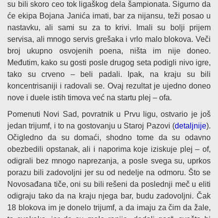
su bili skoro ceo tok ligaškog dela šampionata. Sigurno da
će ekipa Bojana Janića imati, bar za nijansu, teži posao u
nastavku, ali sami su za to krivi. Imali su bolji prijem
servisa, ali mnogo servis grešaka i vrlo malo blokova. Veči
broj ukupno osvojenih poena, ništa im nije doneo.
Međutim, kako su gosti posle drugog seta podigli nivo igre,
tako su crveno – beli padali. Ipak, na kraju su bili
koncentrisaniji i radovali se. Ovaj rezultat je ujedno doneo
nove i duele istih timova već na startu plej – ofa.
Pomenuti Novi Sad, povratnik u Prvu ligu, ostvario je još
jedan trijumf, i to na gostovanju u Staroj Pazovi (
detaljnije
).
Očigledno da su domaći, shodno tome da su odavno
obezbedili opstanak, ali i naporima koje iziskuje plej – of,
odigrali bez mnogo naprezanja, a posle svega su, uprkos
porazu bili zadovoljni jer su od nedelje na odmoru. Što se
Novosađana tiče, oni su bili rešeni da poslednji meč u eliti
odigraju tako da na kraju njega bar, budu zadovoljni. Čak
18 blokova im je donelo trijumf, a da imaju za čim da žale,