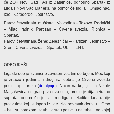
će ŽOK Novi Sad i As iz Batajnice, odnosno Spartak iz
Ljiga i Novi Sad Maneks, na odmor će Inđija i Omladinac,
kao i Karađorđe i Jedinstvo.
Parovi četvrtfinala, muškarci: Vojvodina – Takovo, Radnički
– Mladi radnik, Partizan – Crvena zvezda, Ribnica –
Spartak.
Parovi četvrtfinala, žene: Železničar – Partizan, Jedinstvo –
Srem, Crvena zvezda – Spartak, Ub – TENT.
ODBOJKAŠI
Ligaški deo je zvanično završen večitim derbijem. Meč koji
je značio i jednima i drugima, dobila je Crvena zvezda
posle taj – breka (
detaljnije
). Način na koji je tim Nikole
Matijaševića odigrao prva dva seta, prosto je dijametralno
suprotan onome što je isti tim odigrao nekoliko dana ranije
protiv tima koji je ispao iz lige. No, povratak derbiju... Crno
– beli su porazom izgubili drugu poziciju na tabeli, na kojoj