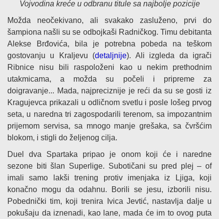
Vojvodina kreće u odbranu titule sa najbolje pozicije
Možda neočekivano, ali svakako zasluženo, prvi do
šampiona našli su se odbojkaši Radničkog. Timu debitanta
Alekse Brđovića, bila je potrebna pobeda na teškom
gostovanju u Kraljevu (
detaljnije
). Ali izgleda da igrači
Ribnice nisu bili raspoloženi kao u nekim prethodnim
utakmicama, a možda su počeli i pripreme za
doigravanje... Mada, najpreciznije je reći da su se gosti iz
Kragujevca prikazali u odličnom svetlu i posle lošeg prvog
seta, u naredna tri zagospodarili terenom, sa impozantnim
prijemom servisa, sa mnogo manje grešaka, sa čvršćim
blokom, i stigli do željenog cilja.
Duel dva Spartaka pripao je onom koji će i naredne
sezone biti šlan Superlige. Subotičani su pred plej – of
imali samo lakši trening protiv imenjaka iz Ljiga, koji
konačno mogu da odahnu. Borili se jesu, izborili nisu.
Pobednički tim, koji trenira Ivica Jevtić, nastavlja dalje u
pokušaju da iznenadi, kao lane, mada će im to ovog puta