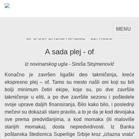
TOGGLE
MENU
NAVIGAT
BPŠ SUPERLIGA SRBIJE – 22. KOLO
A sada plej - of
Iz novinarskog ugla - Siniša Stojmenovìć
Konačno je završen ligaški deo takmičenja, kreće
ekspresno plej – of. Tamo su mesto našli oni koji su bili
bolji minimum četiri ekipe, koje su, po dve završile
takmičenje u eliti, a po dve završile sezonu i poštedele
svoje uprave daljih finansiranja. Bilo kako bilo, i poslednji
mečevi su dokazali staro pravilo, a to je da je kod devojaka
sve prema predviđanjima, a kod momaka (ili maloviše
starijih momaka), dosta nepredvidivosti. Iz Banka
poštanska štedionica Superlige Srbije kroz „izlazna vrata“