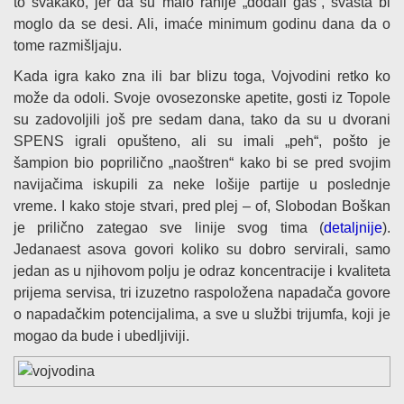
to svakako, jer da su malo ranije „dodali gas“, svašta bi
moglo da se desi. Ali, imaće minimum godinu dana da o
tome razmišljaju.
Kada igra kako zna ili bar blizu toga, Vojvodini retko ko
može da odoli. Svoje ovosezonske apetite, gosti iz Topole
su zadovoljili još pre sedam dana, tako da su u dvorani
SPENS igrali opušteno, ali su imali „peh“, pošto je
šampion bio poprilično „naoštren“ kako bi se pred svojim
navijačima iskupili za neke lošije partije u poslednje
vreme. I kako stoje stvari, pred plej – of, Slobodan Boškan
je prilično zategao sve linije svog tima (
detaljnije
).
Jedanaest asova govori koliko su dobro servirali, samo
jedan as u njihovom polju je odraz koncentracije i kvaliteta
prijema servisa, tri izuzetno raspoložena napadača govore
o napadačkim potencijalima, a sve u službi trijumfa, koji je
mogao da bude i ubedljiviji.