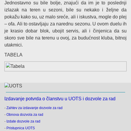
Jednostavno su bile bolje, znajući da im je to poslednji
izlazak na teren u sezoni, bile su nekako i željne da
pokažu kako su, uz malo sreće, ali i iskustva, mogle do plej
– ofa. Ali to ostavljaju za narednu sezonu. U ovom duelu ih
je krasio dobar blok, ubojit servis, ali i činjenica da su
skoro sve bile na terenu u ovoj, za budućnost kluba, bitnoj
utakmici.
TABELA
Izdavanje potvrda o članstvu u UOTS i dozvole za rad
-
Zahtev za izdavanje dozvole za rad
-
Obnova dozvola za rad
-
Izdate dozvole za rad
-
Pristupnica UOTS