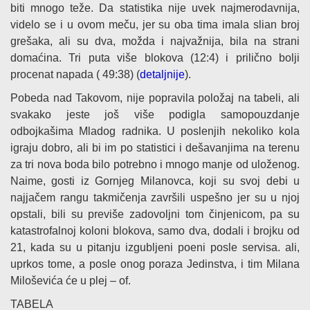
biti mnogo teže. Da statistika nije uvek najmerodavnija,
videlo se i u ovom meču, jer su oba tima imala slian broj
grešaka, ali su dva, možda i najvažnija, bila na strani
domaćina. Tri puta više blokova (12:4) i prilično bolji
procenat napada ( 49:38) (
detaljnije
).
Pobeda nad Takovom, nije popravila položaj na tabeli, ali
svakako jeste još više podigla samopouzdanje
odbojkašima Mladog radnika. U poslenjih nekoliko kola
igraju dobro, ali bi im po statistici i dešavanjima na terenu
za tri nova boda bilo potrebno i mnogo manje od uloženog.
Naime, gosti iz Gornjeg Milanovca, koji su svoj debi u
najjačem rangu takmičenja završili uspešno jer su u njoj
opstali, bili su previše zadovoljni tom činjenicom, pa su
katastrofalnoj koloni blokova, samo dva, dodali i brojku od
21, kada su u pitanju izgubljeni poeni posle servisa. ali,
uprkos tome, a posle onog poraza Jedinstva, i tim Milana
Miloševića će u plej – of.
TABELA